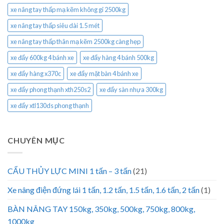
xe nâng tay thấp mạ kẽm không gỉ 2500kg
xe nâng tay thấp siêu dài 1.5 mét
xe nâng tay thấp thân mạ kẽm 2500kg càng hẹp
xe đẩy 600kg 4 bánh xe
xe đẩy hàng 4 bánh 500kg
xe đẩy hàng x370c
xe đẩy mặt bàn 4 bánh xe
xe đẩy phong thạnh xth250s2
xe đẩy sàn nhựa 300kg
xe đẩy xtl130ds phong thạnh
CHUYÊN MỤC
CẨU THỦY LỰC MINI 1 tấn – 3 tấn
(21)
Xe nâng điện đứng lái 1 tấn, 1.2 tấn, 1.5 tấn, 1.6 tấn, 2 tấn
(1)
BÀN NÂNG TAY 150kg, 350kg, 500kg, 750kg, 800kg,
1000kg