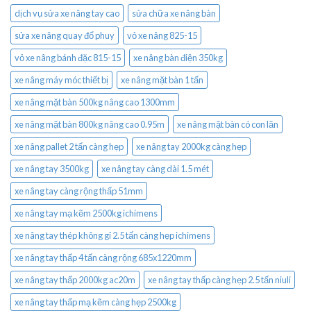
dịch vụ sửa xe nâng tay cao
sửa chữa xe nâng bàn
sửa xe nâng quay đổ phuy
vỏ xe nâng 825-15
vỏ xe nâng bánh đặc 815-15
xe nâng bàn điện 350kg
xe nâng máy móc thiết bị
xe nâng mặt bàn 1 tấn
xe nâng mặt bàn 500kg nâng cao 1300mm
xe nâng mặt bàn 800kg nâng cao 0.95m
xe nâng mặt bàn có con lăn
xe nâng pallet 2 tấn càng hẹp
xe nâng tay 2000kg càng hẹp
xe nâng tay 3500kg
xe nâng tay càng dài 1.5 mét
xe nâng tay càng rộng thấp 51mm
xe nâng tay mạ kẽm 2500kg ichimens
xe nâng tay thép không gỉ 2.5 tấn càng hẹp ichimens
xe nâng tay thấp 4 tấn càng rộng 685x1220mm
xe nâng tay thấp 2000kg ac20m
xe nâng tay thấp càng hẹp 2.5 tấn niuli
xe nâng tay thấp mạ kẽm càng hẹp 2500kg