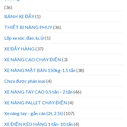
(36)
BÁNH XE ĐẨY
(1)
THIẾT BỊ NÂNG PHUY
(36)
Lốp xe xúc, đào, lu, ủi
(1)
XE ĐẨY HÀNG
(37)
XE NÂNG CAO CHẠY ĐIỆN
(3)
XE NÂNG MẶT BÀN 150kg-1.5 tấn
(38)
Chưa được phân loại
(4)
XE NÂNG TAY CAO 0.5 tấn – 2 tấn
(46)
XE NÂNG PALLET CHẠY ĐIỆN
(4)
Xe nâng tay – gắn cân (2t, 2.5t)
(107)
XE ĐIỆN KÉO HÀNG 1 tấn- 10 tấn
(4)