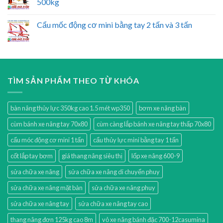
500kg
Cẩu mốc động cơ mini bằng tay 2 tấn và 3 tấn
TÌM SẢN PHẨM THEO TỪ KHÓA
bàn nâng thủy lực 350kg cao 1.5 mét wp350
bơm xe nâng bàn
cùm bánh xe nâng tay 70x80
cùm càng lắp bánh xe nâng tay thấp 70x80
cẩu móc động cơ mini 1 tấn
cẩu thủy lực mini bằng tay 1 tấn
cốt lắp tay bơm
giá thang nâng siêu thị
lốp xe nâng 600-9
sửa chữa xe nâng
sửa chữa xe nâng di chuyển phuy
sửa chữa xe nâng mặt bàn
sửa chữa xe nâng phuy
sửa chữa xe nâng tay
sửa chữa xe nâng tay cao
thang nâng đơn 125kg cao 8m
vỏ xe nâng bánh đặc 700-12casumina