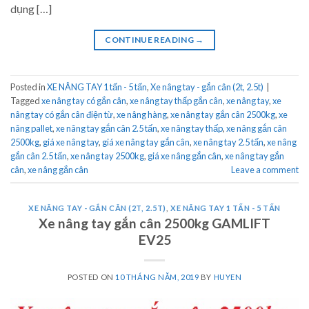
dụng […]
CONTINUE READING
→
Posted in
XE NÂNG TAY 1 tấn - 5 tấn
,
Xe nâng tay - gắn cân (2t, 2.5t)
|
Tagged
xe nâng tay có gắn cân
,
xe nâng tay thấp gắn cân
,
xe nâng tay
,
xe
nâng tay có gắn cân điện từ
,
xe nâng hàng
,
xe nâng tay gắn cân 2500kg
,
xe
nâng pallet
,
xe nâng tay gắn cân 2.5 tấn
,
xe nâng tay thấp
,
xe nâng gắn cân
2500kg
,
giá xe nâng tay
,
giá xe nâng tay gắn cân
,
xe nâng tay 2.5 tấn
,
xe nâng
gắn cân 2.5 tấn
,
xe nâng tay 2500kg
,
giá xe nâng gắn cân
,
xe nâng tay gắn
cân
,
xe nâng gắn cân
Leave a comment
XE NÂNG TAY - GẮN CÂN (2T, 2.5T)
,
XE NÂNG TAY 1 TẤN - 5 TẤN
Xe nâng tay gắn cân 2500kg GAMLIFT
EV25
POSTED ON
10 THÁNG NĂM, 2019
BY
HUYEN