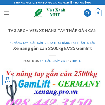
Skip
THANG NÂNG, BÀN NÂNG CÔNG NGHIỆP HÀNG ĐẦU
to
0
content
TAG ARCHIVES:
XE NÂNG TAY THẤP GẮN CÂN
XE NÂNG TAY - GẮN CÂN (2T, 2.5T)
,
XE NÂNG TAY 1 TẤN - 5 TẤN
Xe nâng gắn cân 2500kg EV25 Gamlift
POSTED ON
17 THÁNG BẢY, 2020
BY
HUYEN
17
Th7