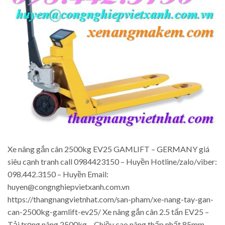
Xe nâng gắn cân 2500kg EV25 GAMLIFT – GERMANY giá
siêu cạnh tranh call 0984423150 – Huyền Hotline/zalo/viber:
098.442.3150 – Huyền Email:
huyen@congnghiepvietxanh.com.vn
https://thangnangvietnhat.com/san-pham/xe-nang-tay-gan-
can-2500kg-gamlift-ev25/ Xe nâng gắn cân 2.5 tấn EV25 –
Tải trọng nâng 2500kg – Chiều cao nâng thấp nhất 85mm –