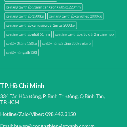
xe nâng tay thấp 51mm càng rộng 685x1220mm
xe nâng tay thấp 1500kg
xe nâng tay thấp càng hẹp 2000kg
xe nâng tay thấp càng siêu dài 2m tải 2000kg
xe nâng tay thấp nhất 51mm
xe nâng tay thấp siêu dài 2m càng hẹp
xe đẩy 3 tầng 150kg
xe đẩy hàng 2 tầng 200kg giá rẻ
xe đẩy hàng xth130l
TP.Hồ Chí Minh
334 Tân Hòa Đông, P. Bình Trị Đông, Q.Bình Tân,
TP.HCM
Hotline/Zalo/Viber: 098.442.3150
Email: huyen@congnghiepvietxanh.com.vn