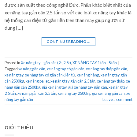
được sản xuất theo công nghệ Đức. Phần khác biệt nhất của
xe nâng tay gắn cân 2.5 tấn so với các loại xe nâng tay khác là
hệ thống cân điện tử gắn liền trên thân máy giúp người sử
dụng […]
CONTINUE READING
→
Posted in
Xe nâng tay - gắn cân (2t, 2.5t)
,
XE NÂNG TAY 1 tấn - 5 tấn
|
Tagged
xe nâng gắn cân
,
xe nâng tay có gắn cân
,
xe nâng tay thấp gắn cân
,
xe nâng tay
,
xe nâng tay có gắn cân điện từ
,
xe nâng hàng
,
xe nâng tay gắn
cân 2500kg
,
xe nâng pallet
,
xe nâng tay gắn cân 2.5 tấn
,
xe nâng tay thấp
,
xe
nâng gắn cân 2500kg
,
giá xe nâng tay
,
giá xe nâng tay gắn cân
,
xe nâng tay
2.5 tấn
,
xe nâng gắn cân 2.5 tấn
,
xe nâng tay 2500kg
,
giá xe nâng gắn cân
,
xe
nâng tay gắn cân
Leave a comment
GIỚI THIỆU