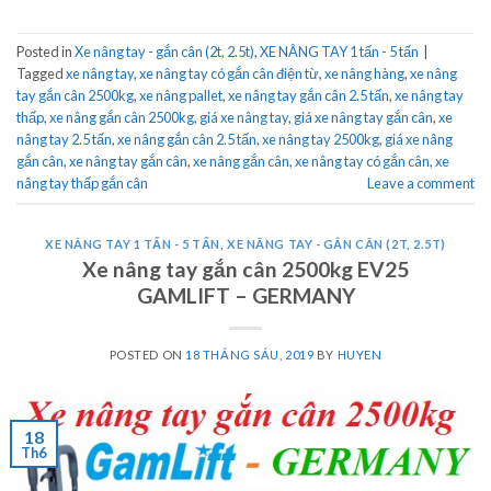
Posted in
Xe nâng tay - gắn cân (2t, 2.5t)
,
XE NÂNG TAY 1 tấn - 5 tấn
|
Tagged
xe nâng tay
,
xe nâng tay có gắn cân điện từ
,
xe nâng hàng
,
xe nâng
tay gắn cân 2500kg
,
xe nâng pallet
,
xe nâng tay gắn cân 2.5 tấn
,
xe nâng tay
thấp
,
xe nâng gắn cân 2500kg
,
giá xe nâng tay
,
giá xe nâng tay gắn cân
,
xe
nâng tay 2.5 tấn
,
xe nâng gắn cân 2.5 tấn
,
xe nâng tay 2500kg
,
giá xe nâng
gắn cân
,
xe nâng tay gắn cân
,
xe nâng gắn cân
,
xe nâng tay có gắn cân
,
xe
nâng tay thấp gắn cân
Leave a comment
XE NÂNG TAY 1 TẤN - 5 TẤN
,
XE NÂNG TAY - GẮN CÂN (2T, 2.5T)
Xe nâng tay gắn cân 2500kg EV25
GAMLIFT – GERMANY
POSTED ON
18 THÁNG SÁU, 2019
BY
HUYEN
18
Th6