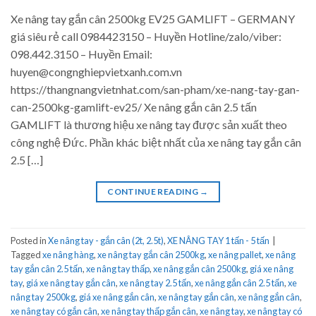
Xe nâng tay gắn cân 2500kg EV25 GAMLIFT – GERMANY
giá siêu rẻ call 0984423150 – Huyền Hotline/zalo/viber:
098.442.3150 – Huyền Email:
huyen@congnghiepvietxanh.com.vn
https://thangnangvietnhat.com/san-pham/xe-nang-tay-gan-
can-2500kg-gamlift-ev25/ Xe nâng gắn cân 2.5 tấn
GAMLIFT là thương hiệu xe nâng tay được sản xuất theo
công nghệ Đức. Phần khác biệt nhất của xe nâng tay gắn cân
2.5 […]
CONTINUE READING
→
Posted in
Xe nâng tay - gắn cân (2t, 2.5t)
,
XE NÂNG TAY 1 tấn - 5 tấn
|
Tagged
xe nâng hàng
,
xe nâng tay gắn cân 2500kg
,
xe nâng pallet
,
xe nâng
tay gắn cân 2.5 tấn
,
xe nâng tay thấp
,
xe nâng gắn cân 2500kg
,
giá xe nâng
tay
,
giá xe nâng tay gắn cân
,
xe nâng tay 2.5 tấn
,
xe nâng gắn cân 2.5 tấn
,
xe
nâng tay 2500kg
,
giá xe nâng gắn cân
,
xe nâng tay gắn cân
,
xe nâng gắn cân
,
xe nâng tay có gắn cân
,
xe nâng tay thấp gắn cân
,
xe nâng tay
,
xe nâng tay có