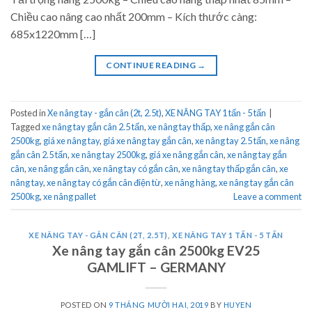
Chiều cao nâng cao nhất 200mm – Kích thước càng:
685x1220mm […]
CONTINUE READING
→
Posted in
Xe nâng tay - gắn cân (2t, 2.5t)
,
XE NÂNG TAY 1 tấn - 5 tấn
|
Tagged
xe nâng tay gắn cân 2.5 tấn
,
xe nâng tay thấp
,
xe nâng gắn cân
2500kg
,
giá xe nâng tay
,
giá xe nâng tay gắn cân
,
xe nâng tay 2.5 tấn
,
xe nâng
gắn cân 2.5 tấn
,
xe nâng tay 2500kg
,
giá xe nâng gắn cân
,
xe nâng tay gắn
cân
,
xe nâng gắn cân
,
xe nâng tay có gắn cân
,
xe nâng tay thấp gắn cân
,
xe
nâng tay
,
xe nâng tay có gắn cân điện từ
,
xe nâng hàng
,
xe nâng tay gắn cân
2500kg
,
xe nâng pallet
Leave a comment
XE NÂNG TAY - GẮN CÂN (2T, 2.5T)
,
XE NÂNG TAY 1 TẤN - 5 TẤN
Xe nâng tay gắn cân 2500kg EV25
GAMLIFT – GERMANY
POSTED ON
9 THÁNG MƯỜI HAI, 2019
BY
HUYEN