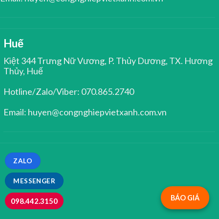
Huế
Kiệt 344 Trưng Nữ Vương, P. Thủy Dương, TX. Hương
Thủy, Huế
Hotline/Zalo/Viber: 070.865.2740
Email: huyen@congnghiepvietxanh.com.vn
ZALO
MESSENGER
BÁO GIÁ
098.442.3150