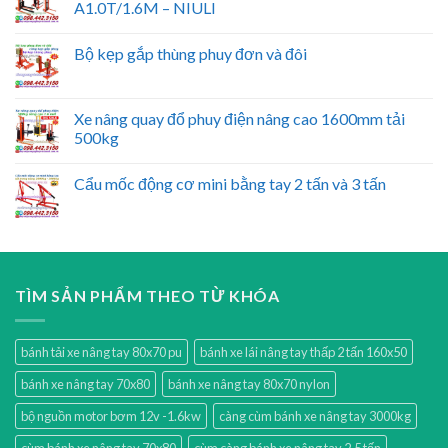
A1.0T/1.6M – NIULI
Bộ kẹp gắp thùng phuy đơn và đôi
Xe nâng quay đổ phuy điện nâng cao 1600mm tải
500kg
Cẩu mốc động cơ mini bằng tay 2 tấn và 3 tấn
TÌM SẢN PHẨM THEO TỪ KHÓA
bánh tải xe nâng tay 80x70 pu
bánh xe lái nâng tay thấp 2 tấn 160x50
bánh xe nâng tay 70x80
bánh xe nâng tay 80x70 nylon
bộ nguồn motor bơm 12v -1.6kw
càng cùm bánh xe nâng tay 3000kg
cùm bánh xe nâng tay 70x80
cùm càng bánh xe nâng tay 2.5 tấn