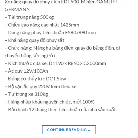
Xe nâng quay đổ phuy điện EDT500-M hiệu GAMLIFT –
GERMANY
– Tải trọng nâng 500kg
– Chiều cao nâng cao nhất 1425mm
– Dùng nâng phuy tiêu chuẩn F580x890 mm
– Khả năng quay đổ phuy sắt
– Chức năng: Nâng hạ bằng điện, quay đổ bằng điện, di
chuyển bằng sức người
– Kích thước của xe: D1190 x R890 x C2000mm
– Ắc quy 12V/100Ah
– Động cơ thủy lực DC1.5kw
– Bộ sạc ắc quy 220V kèm theo xe
– Tự trọng xe 310kg
– Hàng nhập khẩu nguyên chiếc, mới 100%
– Bảo hành 12 tháng theo tiêu chuẩn của nhà sản xuất.
CONTINUE READING
→