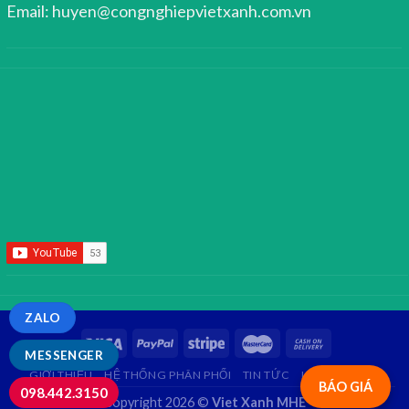
Email: huyen@congnghiepvietxanh.com.vn
ZALO
MESSENGER
GIỚI THIỆU
HỆ THỐNG PHÂN PHỐI
TIN TỨC
LIÊN HỆ
FAQ
BÁO GIÁ
098.442.3150
Copyright 2026 ©
Viet Xanh MHE