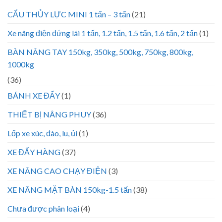
CẨU THỦY LỰC MINI 1 tấn – 3 tấn
(21)
Xe nâng điện đứng lái 1 tấn, 1.2 tấn, 1.5 tấn, 1.6 tấn, 2 tấn
(1)
BÀN NÂNG TAY 150kg, 350kg, 500kg, 750kg, 800kg,
1000kg
(36)
BÁNH XE ĐẨY
(1)
THIẾT BỊ NÂNG PHUY
(36)
Lốp xe xúc, đào, lu, ủi
(1)
XE ĐẨY HÀNG
(37)
XE NÂNG CAO CHẠY ĐIỆN
(3)
XE NÂNG MẶT BÀN 150kg-1.5 tấn
(38)
Chưa được phân loại
(4)