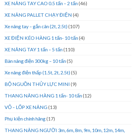
XE NÂNG TAY CAO 0.5 tấn – 2 tấn
(46)
XE NÂNG PALLET CHẠY ĐIỆN
(4)
Xe nâng tay – gắn cân (2t, 2.5t)
(107)
XE ĐIỆN KÉO HÀNG 1 tấn- 10 tấn
(4)
XE NÂNG TAY 1 tấn – 5 tấn
(110)
Bàn nâng điện 300kg – 10 tấn
(5)
Xe nâng điện thấp (1.5t, 2t, 2.5t)
(5)
BỘ NGUỒN THỦY LỰC MINI
(9)
THANG NÂNG HÀNG 1 tấn- 10 tấn
(12)
VỎ – LỐP XE NÂNG
(13)
Phụ kiện chính hãng
(17)
THANG NÂNG NGƯỜI 3m, 6m, 8m, 9m, 10m, 12m, 14m,