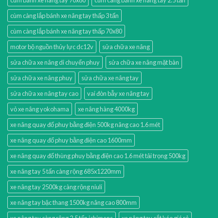
cùm càng lắp bánh xe nâng tay thấp 3 tấn
cùm càng lắp bánh xe nâng tay thấp 70x80
motor bộ nguồn thủy lực dc12v
sửa chữa xe nâng
sửa chữa xe nâng di chuyển phuy
sửa chữa xe nâng mặt bàn
sửa chữa xe nâng phuy
sửa chữa xe nâng tay
sửa chữa xe nâng tay cao
vai đòn bẫy xe nâng tay
vỏ xe nâng yokohama
xe nâng hàng 4000kg
xe nâng quay đổ phuy bằng điện 500kg nâng cao 1.6 mét
xe nâng quay đổ phuy bằng điện cao 1600mm
xe nâng quay đổ thùng phuy bằng điện cao 1.6 mét tải trọng 500kg
xe nâng tay 5 tấn càng rộng 685x1220mm
xe nâng tay 2500kg càng rộng niuli
xe nâng tay bậc thang 1500kg nâng cao 800mm
xe nâng tay càng rộng 2.5 tấn ichimens
xe nâng tay cắt kéo giá rẻ