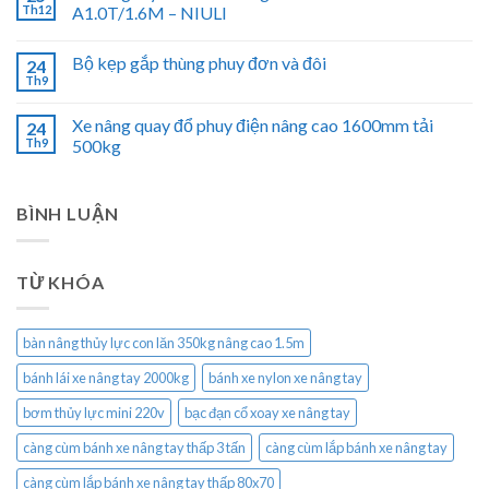
Th12
A1.0T/1.6M – NIULI
Bộ kẹp gắp thùng phuy đơn và đôi
24
Th9
Xe nâng quay đổ phuy điện nâng cao 1600mm tải
24
Th9
500kg
BÌNH LUẬN
TỪ KHÓA
bàn nâng thủy lực con lăn 350kg nâng cao 1.5m
bánh lái xe nâng tay 2000kg
bánh xe nylon xe nâng tay
bơm thủy lực mini 220v
bạc đạn cổ xoay xe nâng tay
càng cùm bánh xe nâng tay thấp 3 tấn
càng cùm lắp bánh xe nâng tay
càng cùm lắp bánh xe nâng tay thấp 80x70