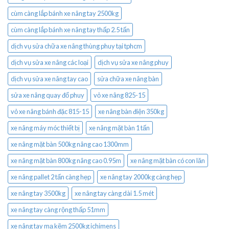
cùm càng lắp bánh xe nâng tay 2500kg
cùm càng lắp bánh xe nâng tay thấp 2.5 tấn
dịch vụ sửa chữa xe nâng thùng phuy tại tphcm
dịch vụ sửa xe nâng các loại
dịch vụ sửa xe nâng phuy
dịch vụ sửa xe nâng tay cao
sửa chữa xe nâng bàn
sửa xe nâng quay đổ phuy
vỏ xe nâng 825-15
vỏ xe nâng bánh đặc 815-15
xe nâng bàn điện 350kg
xe nâng máy móc thiết bị
xe nâng mặt bàn 1 tấn
xe nâng mặt bàn 500kg nâng cao 1300mm
xe nâng mặt bàn 800kg nâng cao 0.95m
xe nâng mặt bàn có con lăn
xe nâng pallet 2 tấn càng hẹp
xe nâng tay 2000kg càng hẹp
xe nâng tay 3500kg
xe nâng tay càng dài 1.5 mét
xe nâng tay càng rộng thấp 51mm
xe nâng tay mạ kẽm 2500kg ichimens