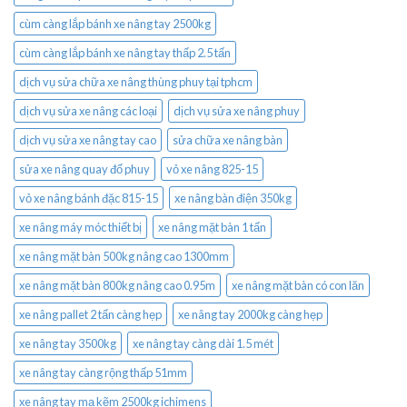
cùm càng lắp bánh xe nâng tay 2500kg
cùm càng lắp bánh xe nâng tay thấp 2.5 tấn
dịch vụ sửa chữa xe nâng thùng phuy tại tphcm
dịch vụ sửa xe nâng các loại
dịch vụ sửa xe nâng phuy
dịch vụ sửa xe nâng tay cao
sửa chữa xe nâng bàn
sửa xe nâng quay đổ phuy
vỏ xe nâng 825-15
vỏ xe nâng bánh đặc 815-15
xe nâng bàn điện 350kg
xe nâng máy móc thiết bị
xe nâng mặt bàn 1 tấn
xe nâng mặt bàn 500kg nâng cao 1300mm
xe nâng mặt bàn 800kg nâng cao 0.95m
xe nâng mặt bàn có con lăn
xe nâng pallet 2 tấn càng hẹp
xe nâng tay 2000kg càng hẹp
xe nâng tay 3500kg
xe nâng tay càng dài 1.5 mét
xe nâng tay càng rộng thấp 51mm
xe nâng tay mạ kẽm 2500kg ichimens