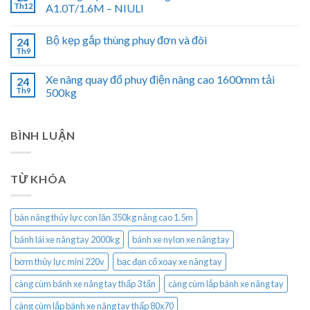
Th12
A1.0T/1.6M – NIULI
Bộ kẹp gắp thùng phuy đơn và đôi
24
Th9
Xe nâng quay đổ phuy điện nâng cao 1600mm tải
24
Th9
500kg
BÌNH LUẬN
TỪ KHÓA
bàn nâng thủy lực con lăn 350kg nâng cao 1.5m
bánh lái xe nâng tay 2000kg
bánh xe nylon xe nâng tay
bơm thủy lực mini 220v
bạc đạn cổ xoay xe nâng tay
càng cùm bánh xe nâng tay thấp 3 tấn
càng cùm lắp bánh xe nâng tay
càng cùm lắp bánh xe nâng tay thấp 80x70