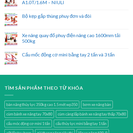
A1.0T/1.6M – NIULI
Bộ kẹp gắp thùng phuy đơn và đôi
Xe nâng quay đổ phuy điện nâng cao 1600mm tải
500kg
Cẩu mốc động cơ mini bằng tay 2 tấn và 3 tấn
TÌM SẢN PHẨM THEO TỪ KHÓA
bàn nâng thủy lực 350kg cao 1.5 mét wp350
bơm xe nâng bàn
cùm bánh xe nâng tay 70x80
cùm càng lắp bánh xe nâng tay thấp 70x80
cẩu móc động cơ mini 1 tấn
cẩu thủy lực mini bằng tay 1 tấn
cốt lắp tay bơm
giá thang nâng siêu thị
lốp xe nâng 600-9