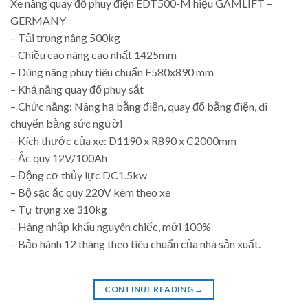
Xe nâng quay đổ phuy điện EDT500-M hiệu GAMLIFT –
GERMANY
– Tải trọng nâng 500kg
– Chiều cao nâng cao nhất 1425mm
– Dùng nâng phuy tiêu chuẩn F580x890 mm
– Khả năng quay đổ phuy sắt
– Chức năng: Nâng hạ bằng điện, quay đổ bằng điện, di
chuyển bằng sức người
– Kích thước của xe: D1190 x R890 x C2000mm
– Ắc quy 12V/100Ah
– Động cơ thủy lực DC1.5kw
– Bộ sạc ắc quy 220V kèm theo xe
– Tự trọng xe 310kg
– Hàng nhập khẩu nguyên chiếc, mới 100%
– Bảo hành 12 tháng theo tiêu chuẩn của nhà sản xuất.
CONTINUE READING
→