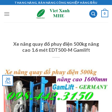
Skip
THANG NÂNG, BÀN NÂNG CÔNG NGHIỆP HÀNG ĐẦU
to
0
content
Xe nâng quay đổ phuy điện 500kg nâng
cao 1.6 mét EDT500-M Gamlift
20
Th1