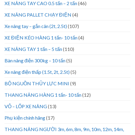
XE NÂNG TAY CAO 0.5 tấn – 2 tấn
(46)
XE NÂNG PALLET CHẠY ĐIỆN
(4)
Xe nâng tay – gắn cân (2t, 2.5t)
(107)
XE ĐIỆN KÉO HÀNG 1 tấn- 10 tấn
(4)
XE NÂNG TAY 1 tấn – 5 tấn
(110)
Bàn nâng điện 300kg – 10 tấn
(5)
Xe nâng điện thấp (1.5t, 2t, 2.5t)
(5)
BỘ NGUỒN THỦY LỰC MINI
(9)
THANG NÂNG HÀNG 1 tấn- 10 tấn
(12)
VỎ – LỐP XE NÂNG
(13)
Phụ kiện chính hãng
(17)
THANG NÂNG NGƯỜI 3m, 6m, 8m, 9m, 10m, 12m, 14m,