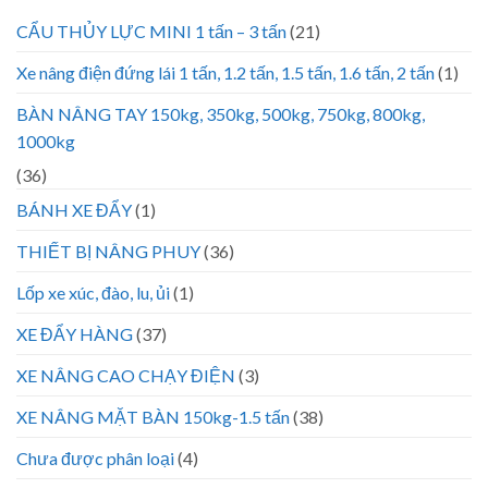
CẨU THỦY LỰC MINI 1 tấn – 3 tấn
(21)
Xe nâng điện đứng lái 1 tấn, 1.2 tấn, 1.5 tấn, 1.6 tấn, 2 tấn
(1)
BÀN NÂNG TAY 150kg, 350kg, 500kg, 750kg, 800kg,
1000kg
(36)
BÁNH XE ĐẨY
(1)
THIẾT BỊ NÂNG PHUY
(36)
Lốp xe xúc, đào, lu, ủi
(1)
XE ĐẨY HÀNG
(37)
XE NÂNG CAO CHẠY ĐIỆN
(3)
XE NÂNG MẶT BÀN 150kg-1.5 tấn
(38)
Chưa được phân loại
(4)