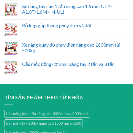
Xe nâng tay cao 1 tấn nâng cao 1.6 mét CTY-
A1.0T/1.6M – NIULI
Bộ kẹp gắp thùng phuy đơn và đôi
Xe nâng quay đổ phuy điện nâng cao 1600mm tải
500kg
Cẩu mốc động cơ mini bằng tay 2 tấn và 3 tấn
TÌM SẢN PHẨM THEO TỪ KHÓA
bàn nâng tay 1 tấn nâng cao 1000mm wp1000 niuli
bàn nâng tay 350kg nâng cao 1500mm wp350
bàn nâng tay 1000kg nâng cao 1 mét