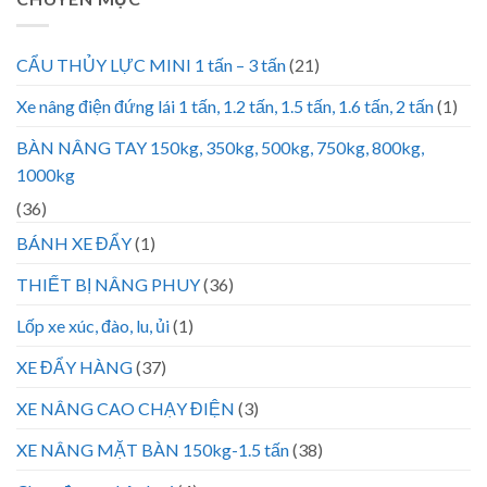
CẨU THỦY LỰC MINI 1 tấn – 3 tấn
(21)
Xe nâng điện đứng lái 1 tấn, 1.2 tấn, 1.5 tấn, 1.6 tấn, 2 tấn
(1)
BÀN NÂNG TAY 150kg, 350kg, 500kg, 750kg, 800kg,
1000kg
(36)
BÁNH XE ĐẨY
(1)
THIẾT BỊ NÂNG PHUY
(36)
Lốp xe xúc, đào, lu, ủi
(1)
XE ĐẨY HÀNG
(37)
XE NÂNG CAO CHẠY ĐIỆN
(3)
XE NÂNG MẶT BÀN 150kg-1.5 tấn
(38)