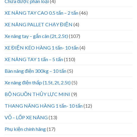
Chưa được phân loại
(4)
XE NÂNG TAY CAO 0.5 tấn – 2 tấn
(46)
XE NÂNG PALLET CHẠY ĐIỆN
(4)
Xe nâng tay – gắn cân (2t, 2.5t)
(107)
XE ĐIỆN KÉO HÀNG 1 tấn- 10 tấn
(4)
XE NÂNG TAY 1 tấn – 5 tấn
(110)
Bàn nâng điện 300kg – 10 tấn
(5)
Xe nâng điện thấp (1.5t, 2t, 2.5t)
(5)
BỘ NGUỒN THỦY LỰC MINI
(9)
THANG NÂNG HÀNG 1 tấn- 10 tấn
(12)
VỎ – LỐP XE NÂNG
(13)
Phụ kiện chính hãng
(17)