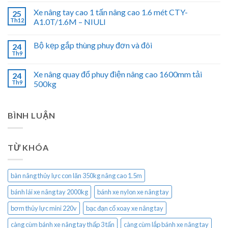
Xe nâng tay cao 1 tấn nâng cao 1.6 mét CTY-
25
Th12
A1.0T/1.6M – NIULI
Bộ kẹp gắp thùng phuy đơn và đôi
24
Th9
Xe nâng quay đổ phuy điện nâng cao 1600mm tải
24
Th9
500kg
BÌNH LUẬN
TỪ KHÓA
bàn nâng thủy lực con lăn 350kg nâng cao 1.5m
bánh lái xe nâng tay 2000kg
bánh xe nylon xe nâng tay
bơm thủy lực mini 220v
bạc đạn cổ xoay xe nâng tay
càng cùm bánh xe nâng tay thấp 3 tấn
càng cùm lắp bánh xe nâng tay