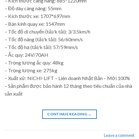
– Kích thước càng nâng: 685*1220mm
– Độ dày càng nâng: 55mm
– Kích thước xe: 1707*697mm
– Bán kính quay xe: 1547mm
– Tốc độ di chuyển (tải/k tải): 3/3.5km/h
– Tốc độ nâng (tải/k tải): 56/60mm/s
– Tốc độ hạ (tải/k tải): 57/59mm/s
– Ắc quy: 24V/70AH
– Trọng lượng ắc quy: 48kg
– Trọng lượng xe: 275kg
– Xuất xứ: NICHI-LIFT – Liên doanh Nhật Bản – Mới 100%
– Sản phẩm được bảo hành 12 tháng theo tiêu chuẩn của nhà
sản xuất
CONTINUE READING
→
Leave a comment