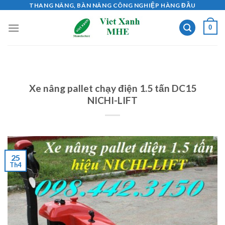
Skip
THANG NÂNG, BÀN NÂNG CÔNG NGHIỆP HÀNG ĐẦU
to
0
content
Xe nâng pallet chạy điện 1.5 tấn DC15
NICHI-LIFT
25
Th4