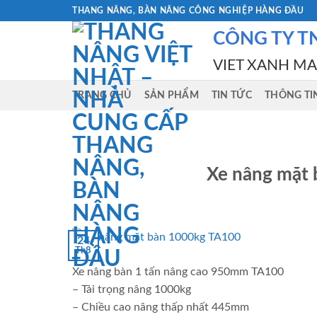
Skip
THANG NÂNG, BÀN NÂNG CÔNG NGHIỆP HÀNG ĐẦU
to
CÔNG TY T
content
VIET XANH M
TRANG CHỦ
SẢN PHẨM
TIN TỨC
THÔNG TI
Xe nâng mặt 
24
Th8
Xe nâng bàn 1 tấn nâng cao 950mm TA100
– Tải trọng nâng 1000kg
– Chiều cao nâng thấp nhất 445mm