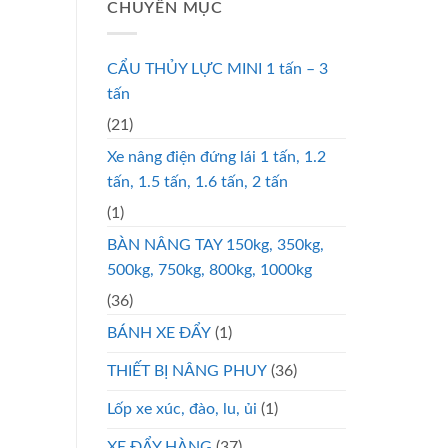
CHUYÊN MỤC
CẨU THỦY LỰC MINI 1 tấn – 3
tấn
(21)
Xe nâng điện đứng lái 1 tấn, 1.2
tấn, 1.5 tấn, 1.6 tấn, 2 tấn
(1)
BÀN NÂNG TAY 150kg, 350kg,
500kg, 750kg, 800kg, 1000kg
(36)
BÁNH XE ĐẨY
(1)
THIẾT BỊ NÂNG PHUY
(36)
Lốp xe xúc, đào, lu, ủi
(1)
XE ĐẨY HÀNG
(37)