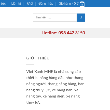
n tức
Liên hệ
FAQ
Đăng nhập
Giỏ hàng /
0
₫
0
Tìm
kiếm:
Hotline: 098 442 3150
GIỚI THIỆU
Viet Xanh MHE là nhà cung cấp
thiết bị nâng hàng đầu như thang
nâng người, thang nâng hàng, bàn
nâng thủy lực, xe nâng bàn, xe
nâng tay, xe nâng điện, xe nâng
thủy lực.