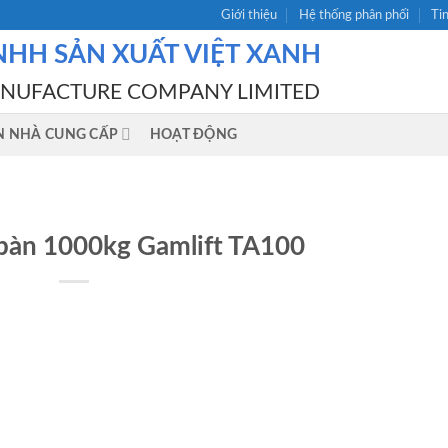
Giới thiệu
Hệ thống phân phối
Ti
NHH SẢN XUẤT VIỆT XANH
ANUFACTURE COMPANY LIMITED
N NHÀ CUNG CẤP
HOẠT ĐỘNG
bàn 1000kg Gamlift TA100