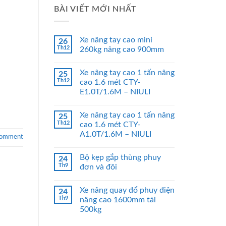
BÀI VIẾT MỚI NHẤT
Xe nâng tay cao mini
26
Th12
260kg nâng cao 900mm
Xe nâng tay cao 1 tấn nâng
25
Th12
cao 1.6 mét CTY-
E1.0T/1.6M – NIULI
Xe nâng tay cao 1 tấn nâng
25
Th12
cao 1.6 mét CTY-
A1.0T/1.6M – NIULI
comment
Bộ kẹp gắp thùng phuy
24
Th9
đơn và đôi
Xe nâng quay đổ phuy điện
24
Th9
nâng cao 1600mm tải
500kg