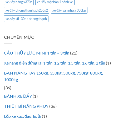
xe đẩy hàng x370c
xe đẩy mặt bàn 4 bánh xe
xe đẩy phong thạnh xth250s2
xe đẩy sàn nhựa 300kg
xe đẩy xtl130ds phong thạnh
CHUYÊN MỤC
CẨU THỦY LỰC MINI 1 tấn – 3 tấn
(21)
Xe nâng điện đứng lái 1 tấn, 1.2 tấn, 1.5 tấn, 1.6 tấn, 2 tấn
(1)
BÀN NÂNG TAY 150kg, 350kg, 500kg, 750kg, 800kg,
1000kg
(36)
BÁNH XE ĐẨY
(1)
THIẾT BỊ NÂNG PHUY
(36)
Lốp xe xúc, đào, lu, ủi
(1)