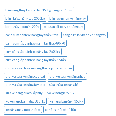
bàn nâng thủy lực con lăn 350kg nâng cao 1.5m
bánh lái xe nâng tay 2000kg
bánh xe nylon xe nâng tay
bơm thủy lực mini 220v
bạc đạn cổ xoay xe nâng tay
càng cùm bánh xe nâng tay thấp 3 tấn
càng cùm lắp bánh xe nâng tay
càng cùm lắp bánh xe nâng tay thấp 80x70
cùm càng lắp bánh xe nâng tay 2500kg
cùm càng lắp bánh xe nâng tay thấp 2.5 tấn
dịch vụ sửa chữa xe nâng thùng phuy tại tphcm
dịch vụ sửa xe nâng các loại
dịch vụ sửa xe nâng phuy
dịch vụ sửa xe nâng tay cao
sửa chữa xe nâng bàn
sửa xe nâng quay đổ phuy
vỏ xe nâng 825-15
vỏ xe nâng bánh đặc 815-15
xe nâng bàn điện 350kg
xe nâng máy móc thiết bị
xe nâng mặt bàn 1 tấn