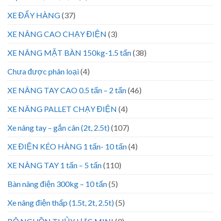
XE ĐẨY HÀNG
(37)
XE NÂNG CAO CHẠY ĐIỆN
(3)
XE NÂNG MẶT BÀN 150kg-1.5 tấn
(38)
Chưa được phân loại
(4)
XE NÂNG TAY CAO 0.5 tấn – 2 tấn
(46)
XE NÂNG PALLET CHẠY ĐIỆN
(4)
Xe nâng tay – gắn cân (2t, 2.5t)
(107)
XE ĐIỆN KÉO HÀNG 1 tấn- 10 tấn
(4)
XE NÂNG TAY 1 tấn – 5 tấn
(110)
Bàn nâng điện 300kg – 10 tấn
(5)
Xe nâng điện thấp (1.5t, 2t, 2.5t)
(5)