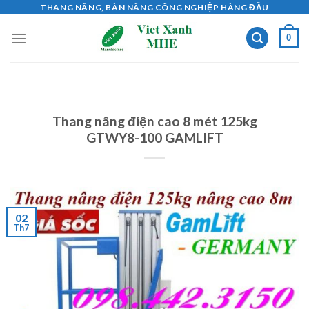
Skip
THANG NÂNG, BÀN NÂNG CÔNG NGHIỆP HÀNG ĐẦU
to
0
content
Thang nâng điện cao 8 mét 125kg
GTWY8-100 GAMLIFT
02
Th7