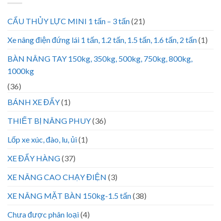
CẨU THỦY LỰC MINI 1 tấn – 3 tấn
(21)
Xe nâng điện đứng lái 1 tấn, 1.2 tấn, 1.5 tấn, 1.6 tấn, 2 tấn
(1)
BÀN NÂNG TAY 150kg, 350kg, 500kg, 750kg, 800kg,
1000kg
(36)
BÁNH XE ĐẨY
(1)
THIẾT BỊ NÂNG PHUY
(36)
Lốp xe xúc, đào, lu, ủi
(1)
XE ĐẨY HÀNG
(37)
XE NÂNG CAO CHẠY ĐIỆN
(3)
XE NÂNG MẶT BÀN 150kg-1.5 tấn
(38)
Chưa được phân loại
(4)