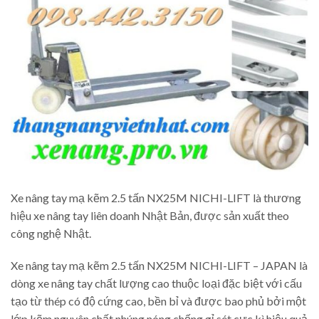
Xe nâng tay mạ kẽm 2.5 tấn NX25M NICHI-LIFT là thương
hiệu xe nâng tay liên doanh Nhật Bản, được sản xuất theo
công nghệ Nhật.
Xe nâng tay mạ kẽm 2.5 tấn NX25M NICHI-LIFT – JAPAN là
dòng xe nâng tay chất lượng cao thuộc loại đặc biệt với cấu
tạo từ thép có độ cứng cao, bền bỉ và được bao phủ bởi một
lớp kẽm nguyên chất nhúng nóng chống gỉ sét cực kì hiệu quả