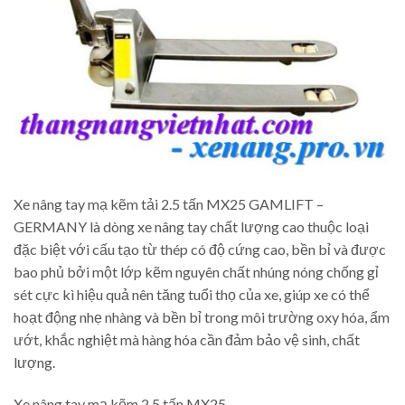
Xe nâng tay mạ kẽm tải 2.5 tấn MX25 GAMLIFT –
GERMANY là dòng xe nâng tay chất lượng cao thuộc loại
đặc biệt với cấu tạo từ thép có độ cứng cao, bền bỉ và được
bao phủ bởi một lớp kẽm nguyên chất nhúng nóng chống gỉ
sét cực kì hiệu quả nên tăng tuổi thọ của xe, giúp xe có thể
hoạt động nhẹ nhàng và bền bỉ trong môi trường oxy hóa, ẩm
ướt, khắc nghiệt mà hàng hóa cần đảm bảo vệ sinh, chất
lượng.
Xe nâng tay mạ kẽm 2.5 tấn MX25