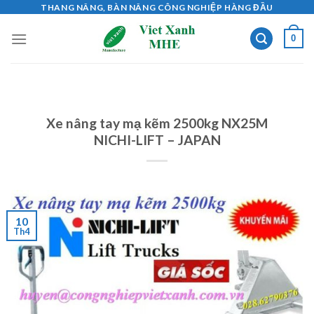
Skip
THANG NÂNG, BÀN NÂNG CÔNG NGHIỆP HÀNG ĐẦU
to
0
content
Xe nâng tay mạ kẽm 2500kg NX25M
NICHI-LIFT – JAPAN
10
Th4