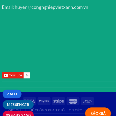
Email: huyen@congnghiepvietxanh.com.vn
ZALO
MESSENGER
GIỚI THIỆU
HỆ THỐNG PHÂN PHỐI
TIN TỨC
LIÊN HỆ
FAQ
BÁO GIÁ
098.442.3150