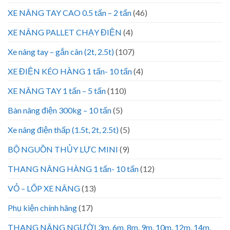
XE NÂNG TAY CAO 0.5 tấn – 2 tấn
(46)
XE NÂNG PALLET CHẠY ĐIỆN
(4)
Xe nâng tay – gắn cân (2t, 2.5t)
(107)
XE ĐIỆN KÉO HÀNG 1 tấn- 10 tấn
(4)
XE NÂNG TAY 1 tấn – 5 tấn
(110)
Bàn nâng điện 300kg – 10 tấn
(5)
Xe nâng điện thấp (1.5t, 2t, 2.5t)
(5)
BỘ NGUỒN THỦY LỰC MINI
(9)
THANG NÂNG HÀNG 1 tấn- 10 tấn
(12)
VỎ – LỐP XE NÂNG
(13)
Phụ kiện chính hãng
(17)
THANG NÂNG NGƯỜI 3m, 6m, 8m, 9m, 10m, 12m, 14m,