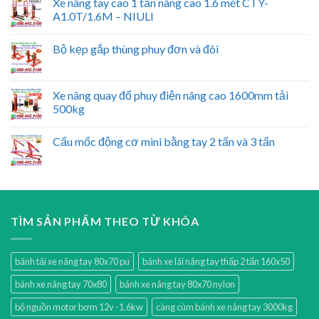
Xe nâng tay cao 1 tấn nâng cao 1.6 mét CTY-
A1.0T/1.6M – NIULI
Bộ kẹp gắp thùng phuy đơn và đôi
Xe nâng quay đổ phuy điện nâng cao 1600mm tải
500kg
Cẩu mốc động cơ mini bằng tay 2 tấn và 3 tấn
TÌM SẢN PHẨM THEO TỪ KHÓA
bánh tải xe nâng tay 80x70 pu
bánh xe lái nâng tay thấp 2 tấn 160x50
bánh xe nâng tay 70x80
bánh xe nâng tay 80x70 nylon
bộ nguồn motor bơm 12v -1.6kw
càng cùm bánh xe nâng tay 3000kg