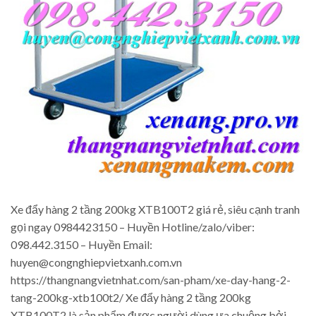
Xe đẩy hàng 2 tầng 200kg XTB100T2 giá rẻ, siêu cạnh tranh
gọi ngay 0984423150 – Huyền Hotline/zalo/viber:
098.442.3150 – Huyền Email:
huyen@congnghiepvietxanh.com.vn
https://thangnangvietnhat.com/san-pham/xe-day-hang-2-
tang-200kg-xtb100t2/ Xe đẩy hàng 2 tầng 200kg
XTB100T2 là sản phẩm được người dùng ưa chuộng bởi