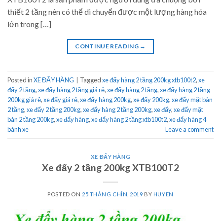
thiết 2 tầng nên có thể di chuyển được một lượng hàng hóa
lớn trong […]
CONTINUE READING
→
Posted in
XE ĐẨY HÀNG
|
Tagged
xe đẩy hàng 2 tầng 200kg xtb100t2
,
xe
đẩy 2 tầng
,
xe đẩy hàng 2 tầng giá rẻ
,
xe đẩy hàng 2 tầng
,
xe đẩy hàng 2 tầng
200kg giá rẻ
,
xe đẩy giá rẻ
,
xe đẩy hàng 200kg
,
xe đẩy 200kg
,
xe đẩy mặt bàn
2 tầng
,
xe đẩy 2 tầng 200kg
,
xe đẩy hàng 2 tầng 200kg
,
xe đẩy
,
xe đẩy mặt
bàn 2 tầng 200kg
,
xe đẩy hàng
,
xe đẩy hàng 2 tầng xtb100t2
,
xe đẩy hàng 4
bánh xe
Leave a comment
XE ĐẨY HÀNG
Xe đẩy 2 tầng 200kg XTB100T2
POSTED ON
25 THÁNG CHÍN, 2019
BY
HUYEN