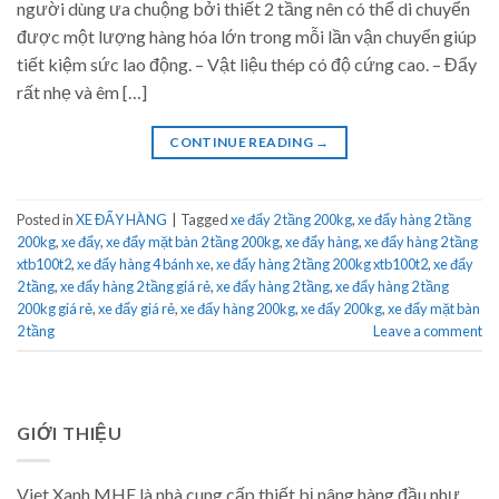
người dùng ưa chuộng bởi thiết 2 tầng nên có thể di chuyển
được một lượng hàng hóa lớn trong mỗi lần vận chuyển giúp
tiết kiệm sức lao động. – Vật liệu thép có độ cứng cao. – Đẩy
rất nhẹ và êm […]
CONTINUE READING
→
Posted in
XE ĐẨY HÀNG
|
Tagged
xe đẩy 2 tầng 200kg
,
xe đẩy hàng 2 tầng
200kg
,
xe đẩy
,
xe đẩy mặt bàn 2 tầng 200kg
,
xe đẩy hàng
,
xe đẩy hàng 2 tầng
xtb100t2
,
xe đẩy hàng 4 bánh xe
,
xe đẩy hàng 2 tầng 200kg xtb100t2
,
xe đẩy
2 tầng
,
xe đẩy hàng 2 tầng giá rẻ
,
xe đẩy hàng 2 tầng
,
xe đẩy hàng 2 tầng
200kg giá rẻ
,
xe đẩy giá rẻ
,
xe đẩy hàng 200kg
,
xe đẩy 200kg
,
xe đẩy mặt bàn
2 tầng
Leave a comment
GIỚI THIỆU
Viet Xanh MHE là nhà cung cấp thiết bị nâng hàng đầu như