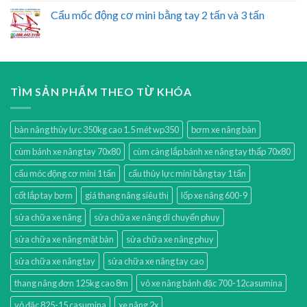
Cẩu mốc động cơ mini bằng tay 2 tấn và 3 tấn
TÌM SẢN PHẨM THEO TỪ KHÓA
bàn nâng thủy lực 350kg cao 1.5 mét wp350
bơm xe nâng bàn
cùm bánh xe nâng tay 70x80
cùm càng lắp bánh xe nâng tay thấp 70x80
cẩu móc động cơ mini 1 tấn
cẩu thủy lực mini bằng tay 1 tấn
cốt lắp tay bơm
giá thang nâng siêu thị
lốp xe nâng 600-9
sửa chữa xe nâng
sửa chữa xe nâng di chuyển phuy
sửa chữa xe nâng mặt bàn
sửa chữa xe nâng phuy
sửa chữa xe nâng tay
sửa chữa xe nâng tay cao
thang nâng đơn 125kg cao 8m
vỏ xe nâng bánh đặc 700-12casumina
vỏ đặc 825-15 casumina
xe nâng 2x