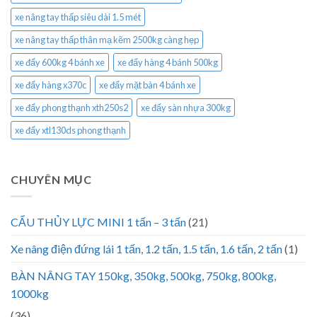
xe nâng tay thấp siêu dài 1.5 mét
xe nâng tay thấp thân mạ kẽm 2500kg càng hẹp
xe đẩy 600kg 4 bánh xe
xe đẩy hàng 4 bánh 500kg
xe đẩy hàng x370c
xe đẩy mặt bàn 4 bánh xe
xe đẩy phong thạnh xth250s2
xe đẩy sàn nhựa 300kg
xe đẩy xtl130ds phong thạnh
CHUYÊN MỤC
CẨU THỦY LỰC MINI 1 tấn – 3 tấn
(21)
Xe nâng điện đứng lái 1 tấn, 1.2 tấn, 1.5 tấn, 1.6 tấn, 2 tấn
(1)
BÀN NÂNG TAY 150kg, 350kg, 500kg, 750kg, 800kg,
1000kg
(36)