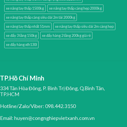
xe nâng tay thấp 1500kg
xe nâng tay thấp càng hẹp 2000kg
xe nâng tay thấp càng siêu dài 2m tải 2000kg
xe nâng tay thấp nhất 51mm
xe nâng tay thấp siêu dài 2m càng hẹp
xe đẩy 3 tầng 150kg
xe đẩy hàng 2 tầng 200kg giá rẻ
xe đẩy hàng xth130l
TP.Hồ Chí Minh
334 Tân Hòa Đông, P. Bình Trị Đông, Q.Bình Tân,
TP.HCM
Hotline/Zalo/Viber: 098.442.3150
Email: huyen@congnghiepvietxanh.com.vn