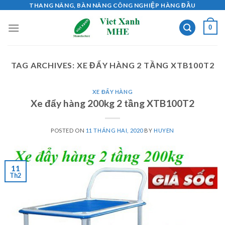
Skip
THANG NÂNG, BÀN NÂNG CÔNG NGHIỆP HÀNG ĐẦU
to
0
content
TAG ARCHIVES:
XE ĐẨY HÀNG 2 TẦNG XTB100T2
XE ĐẨY HÀNG
Xe đẩy hàng 200kg 2 tầng XTB100T2
POSTED ON
11 THÁNG HAI, 2020
BY
HUYEN
11
Th2