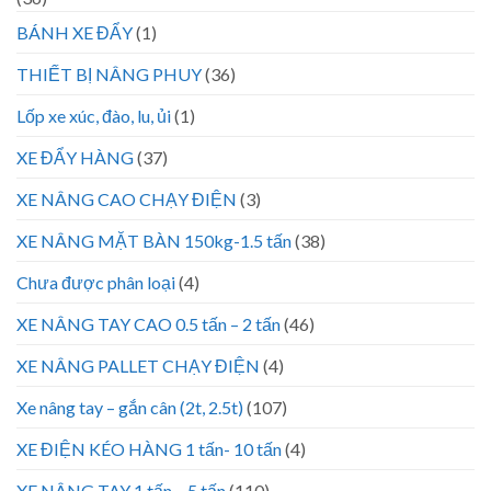
BÁNH XE ĐẨY
(1)
THIẾT BỊ NÂNG PHUY
(36)
Lốp xe xúc, đào, lu, ủi
(1)
XE ĐẨY HÀNG
(37)
XE NÂNG CAO CHẠY ĐIỆN
(3)
XE NÂNG MẶT BÀN 150kg-1.5 tấn
(38)
Chưa được phân loại
(4)
XE NÂNG TAY CAO 0.5 tấn – 2 tấn
(46)
XE NÂNG PALLET CHẠY ĐIỆN
(4)
Xe nâng tay – gắn cân (2t, 2.5t)
(107)
XE ĐIỆN KÉO HÀNG 1 tấn- 10 tấn
(4)
XE NÂNG TAY 1 tấn – 5 tấn
(110)