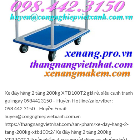
Xe đẩy hàng 2 tầng 200kg XTB100T2 giá rẻ, siêu cạnh tranh
gọi ngay 0984423150 – Huyền Hotline/zalo/viber:
098.442.3150 – Huyền Email:
huyen@congnghiepvietxanh.com.vn
https://thangnangvietnhat.com/san-pham/xe-day-hang-2-
tang-200kg-xtb100t2/ Xe đẩy hàng 2 tầng 200kg
XTB100T2 là sản phẩm được người dùng ưa chuộng bởi