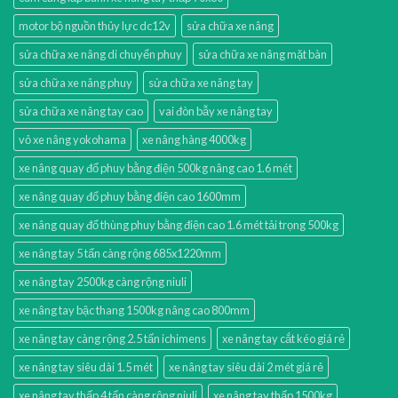
motor bộ nguồn thủy lực dc12v
sửa chữa xe nâng
sửa chữa xe nâng di chuyển phuy
sửa chữa xe nâng mặt bàn
sửa chữa xe nâng phuy
sửa chữa xe nâng tay
sửa chữa xe nâng tay cao
vai đòn bẫy xe nâng tay
vỏ xe nâng yokohama
xe nâng hàng 4000kg
xe nâng quay đổ phuy bằng điện 500kg nâng cao 1.6 mét
xe nâng quay đổ phuy bằng điện cao 1600mm
xe nâng quay đổ thùng phuy bằng điện cao 1.6 mét tải trọng 500kg
xe nâng tay 5 tấn càng rộng 685x1220mm
xe nâng tay 2500kg càng rộng niuli
xe nâng tay bậc thang 1500kg nâng cao 800mm
xe nâng tay càng rộng 2.5 tấn ichimens
xe nâng tay cắt kéo giá rẻ
xe nâng tay siêu dài 1.5 mét
xe nâng tay siêu dài 2 mét giá rẻ
xe nâng tay thấp 4 tấn càng rộng niuli
xe nâng tay thấp 1500kg