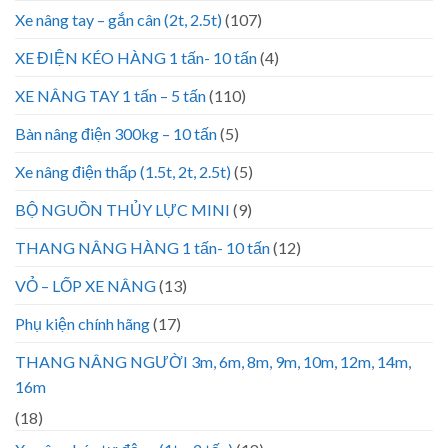
Xe nâng tay – gắn cân (2t, 2.5t)
(107)
XE ĐIỆN KÉO HÀNG 1 tấn- 10 tấn
(4)
XE NÂNG TAY 1 tấn – 5 tấn
(110)
Bàn nâng điện 300kg – 10 tấn
(5)
Xe nâng điện thấp (1.5t, 2t, 2.5t)
(5)
BỘ NGUỒN THỦY LỰC MINI
(9)
THANG NÂNG HÀNG 1 tấn- 10 tấn
(12)
VỎ – LỐP XE NÂNG
(13)
Phụ kiện chính hãng
(17)
THANG NÂNG NGƯỜI 3m, 6m, 8m, 9m, 10m, 12m, 14m,
16m
(18)