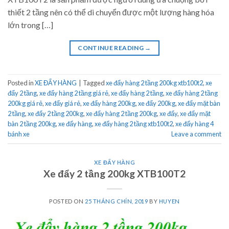
thiết 2 tầng nên có thể di chuyển được một lượng hàng hóa
lớn trong […]
CONTINUE READING
→
Posted in
XE ĐẨY HÀNG
|
Tagged
xe đẩy hàng 2 tầng 200kg xtb100t2
,
xe
đẩy 2 tầng
,
xe đẩy hàng 2 tầng giá rẻ
,
xe đẩy hàng 2 tầng
,
xe đẩy hàng 2 tầng
200kg giá rẻ
,
xe đẩy giá rẻ
,
xe đẩy hàng 200kg
,
xe đẩy 200kg
,
xe đẩy mặt bàn
2 tầng
,
xe đẩy 2 tầng 200kg
,
xe đẩy hàng 2 tầng 200kg
,
xe đẩy
,
xe đẩy mặt
bàn 2 tầng 200kg
,
xe đẩy hàng
,
xe đẩy hàng 2 tầng xtb100t2
,
xe đẩy hàng 4
bánh xe
Leave a comment
XE ĐẨY HÀNG
Xe đẩy 2 tầng 200kg XTB100T2
POSTED ON
25 THÁNG CHÍN, 2019
BY
HUYEN