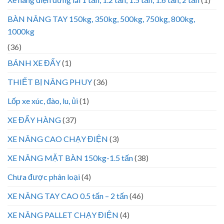
BÀN NÂNG TAY 150kg, 350kg, 500kg, 750kg, 800kg,
1000kg
(36)
BÁNH XE ĐẨY
(1)
THIẾT BỊ NÂNG PHUY
(36)
Lốp xe xúc, đào, lu, ủi
(1)
XE ĐẨY HÀNG
(37)
XE NÂNG CAO CHẠY ĐIỆN
(3)
XE NÂNG MẶT BÀN 150kg-1.5 tấn
(38)
Chưa được phân loại
(4)
XE NÂNG TAY CAO 0.5 tấn – 2 tấn
(46)
XE NÂNG PALLET CHẠY ĐIỆN
(4)