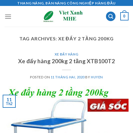
Skip
THANG NÂNG, BÀN NÂNG CÔNG NGHIỆP HÀNG ĐẦU
to
0
content
TAG ARCHIVES:
XE ĐẨY 2 TẦNG 200KG
XE ĐẨY HÀNG
Xe đẩy hàng 200kg 2 tầng XTB100T2
POSTED ON
11 THÁNG HAI, 2020
BY
HUYEN
11
Th2