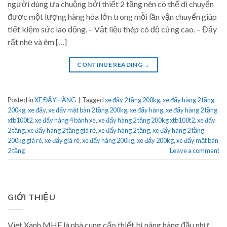
người dùng ưa chuộng bởi thiết 2 tầng nên có thể di chuyển
được một lượng hàng hóa lớn trong mỗi lần vận chuyển giúp
tiết kiệm sức lao động. – Vật liệu thép có độ cứng cao. – Đẩy
rất nhẹ và êm […]
CONTINUE READING
→
Posted in
XE ĐẨY HÀNG
|
Tagged
xe đẩy 2 tầng 200kg
,
xe đẩy hàng 2 tầng
200kg
,
xe đẩy
,
xe đẩy mặt bàn 2 tầng 200kg
,
xe đẩy hàng
,
xe đẩy hàng 2 tầng
xtb100t2
,
xe đẩy hàng 4 bánh xe
,
xe đẩy hàng 2 tầng 200kg xtb100t2
,
xe đẩy
2 tầng
,
xe đẩy hàng 2 tầng giá rẻ
,
xe đẩy hàng 2 tầng
,
xe đẩy hàng 2 tầng
200kg giá rẻ
,
xe đẩy giá rẻ
,
xe đẩy hàng 200kg
,
xe đẩy 200kg
,
xe đẩy mặt bàn
2 tầng
Leave a comment
GIỚI THIỆU
Viet Xanh MHE là nhà cung cấp thiết bị nâng hàng đầu như