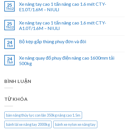
Xe nâng tay cao 1 tấn nâng cao 1.6 mét CTY-
25
Th12
E1.0T/1.6M – NIULI
Xe nâng tay cao 1 tấn nâng cao 1.6 mét CTY-
25
Th12
A1.0T/1.6M – NIULI
Bộ kẹp gắp thùng phuy đơn và đôi
24
Th9
Xe nâng quay đổ phuy điện nâng cao 1600mm tải
24
Th9
500kg
BÌNH LUẬN
TỪ KHÓA
bàn nâng thủy lực con lăn 350kg nâng cao 1.5m
bánh lái xe nâng tay 2000kg
bánh xe nylon xe nâng tay