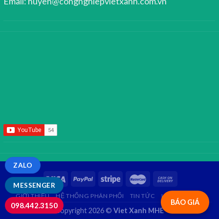
Email: huyen@congnghiepvietxanh.com.vn
ZALO
MESSENGER
GIỚI THIỆU
HỆ THỐNG PHÂN PHỐI
TIN TỨC
LIÊN HỆ
FAQ
BÁO GIÁ
098.442.3150
Copyright 2026 ©
Viet Xanh MHE