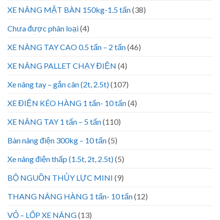
XE NÂNG MẶT BÀN 150kg-1.5 tấn
(38)
Chưa được phân loại
(4)
XE NÂNG TAY CAO 0.5 tấn – 2 tấn
(46)
XE NÂNG PALLET CHẠY ĐIỆN
(4)
Xe nâng tay – gắn cân (2t, 2.5t)
(107)
XE ĐIỆN KÉO HÀNG 1 tấn- 10 tấn
(4)
XE NÂNG TAY 1 tấn – 5 tấn
(110)
Bàn nâng điện 300kg – 10 tấn
(5)
Xe nâng điện thấp (1.5t, 2t, 2.5t)
(5)
BỘ NGUỒN THỦY LỰC MINI
(9)
THANG NÂNG HÀNG 1 tấn- 10 tấn
(12)
VỎ – LỐP XE NÂNG
(13)