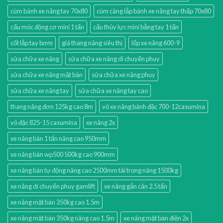
cùm bánh xe nâng tay 70x80
cùm càng lắp bánh xe nâng tay thấp 70x80
cẩu móc động cơ mini 1 tấn
cẩu thủy lực mini bằng tay 1 tấn
cốt lắp tay bơm
giá thang nâng siêu thị
lốp xe nâng 600-9
sửa chữa xe nâng
sửa chữa xe nâng di chuyển phuy
sửa chữa xe nâng mặt bàn
sửa chữa xe nâng phuy
sửa chữa xe nâng tay
sửa chữa xe nâng tay cao
thang nâng đơn 125kg cao 8m
vỏ xe nâng bánh đặc 700-12casumina
vỏ đặc 825-15 casumina
xe nâng 2x
xe nâng bàn 1 tấn nâng cao 950mm
xe nâng bàn wp500 500kg cao 900mm
xe nâng bán tự động nâng cao 2500mm tải trọng nâng 1500kg
xe nâng di chuyển phuy gamlift
xe nâng gắn cân 2.5 tấn
xe nâng mặt bàn 350kg cao 1.5m
xe nâng mặt bàn 350kg nâng cao 1.5m
xe nâng mặt bàn điện 2x