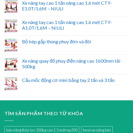
Xe nâng tay cao 1 tấn nâng cao 1.6 mét CTY-
E1.0T/1.6M – NIULI
Xe nâng tay cao 1 tấn nâng cao 1.6 mét CTY-
A1.0T/1.6M – NIULI
Bộ kẹp gắp thùng phuy đơn và đôi
Xe nâng quay đổ phuy điện nâng cao 1600mm tải
500kg
Cẩu mốc động cơ mini bằng tay 2 tấn và 3 tấn
TÌM SẢN PHẨM THEO TỪ KHÓA
bàn nâng thủy lực 350kg cao 1.5 mét wp350
bơm xe nâng bàn