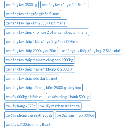
xe nâng tay 3500kg
xe nâng tay càng dài 1.5 mét
xe nâng tay càng rộng thấp 51mm
xe nâng tay mạ kẽm 2500kg ichimens
xe nâng tay thép không gỉ 2.5 tấn càng hẹp ichimens
xe nâng tay thấp 4 tấn càng rộng 685x1220mm
xe nâng tay thấp 2000kg ac20m
xe nâng tay thấp càng hẹp 2.5 tấn niuli
xe nâng tay thấp mạ kẽm càng hẹp 2500kg
xe nâng tay thấp mạ kẽm không gỉ 2500kg
xe nâng tay thấp siêu dài 1.5 mét
xe nâng tay thấp thân mạ kẽm 2500kg càng hẹp
xe đẩy 600kg 4 bánh xe
xe đẩy hàng 4 bánh 500kg
xe đẩy hàng x370c
xe đẩy mặt bàn 4 bánh xe
xe đẩy phong thạnh xth250s2
xe đẩy sàn nhựa 300kg
xe đẩy xtl130ds phong thạnh