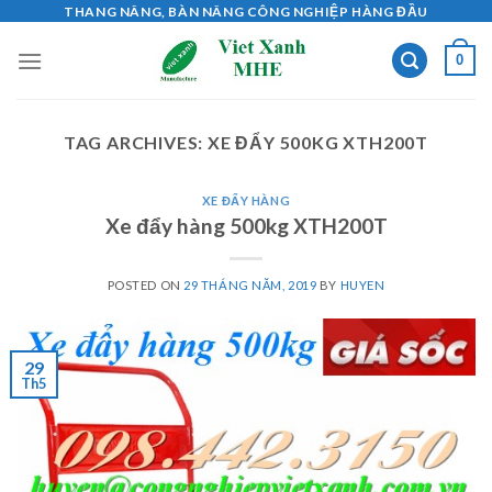
Skip
THANG NÂNG, BÀN NÂNG CÔNG NGHIỆP HÀNG ĐẦU
to
0
content
TAG ARCHIVES:
XE ĐẨY 500KG XTH200T
XE ĐẨY HÀNG
Xe đẩy hàng 500kg XTH200T
POSTED ON
29 THÁNG NĂM, 2019
BY
HUYEN
29
Th5