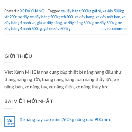
Posted in
XE ĐẨY HÀNG
|
Tagged
xe đẩy hàng 500kg gái rẻ
,
xe đẩy 500kg
xth200t
,
xe đẩy
,
xe đẩy hàng 500kg xth200t
,
xe đẩy hàng
,
xe đẩy mặt bàn
,
xe
đẩy hàng 4 bánh xe
,
giá xe đẩy hàng
,
xe đẩy hàng 600kg
,
xe đẩy 500kg
,
xe
đẩy hàng 4 bánh 500kg
,
giá xe đẩy 500kg
Leave a comment
GIỚI THIỆU
Viet Xanh MHE là nhà cung cấp thiết bị nâng hàng đầu như
thang nâng người, thang nâng hàng, bàn nâng thủy lực, xe
nâng bàn, xe nâng tay, xe nâng điện, xe nâng thủy lực.
BÀI VIẾT MỚI NHẤT
Xe nâng tay cao mini 260kg nâng cao 900mm
26
Th12