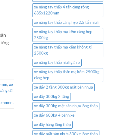
xe nâng tay thấp 4 tấn càng rộng
685x1220mm
xe nâng tay thấp càng hẹp 2.5 tấn niuli
xe nâng tay thấp mạ kẽm càng hẹp
sản
2500kg
hững
xe nâng tay thấp mạ kẽm không gỉ
2500kg
xe nâng tay thấp niuli giá rẻ
xe nâng tay thấp thân mạ kẽm 2500kg
càng hẹp
00mm
,
xe
xe đẩy 2 tầng 300kg mặt bàn nhựa
 càng dài
xe đẩy 300kg 2 tầng
comment
xe đẩy 300kg mặt sàn nhựa lồng thép
xe đẩy 600kg 4 bánh xe
xe đẩy hàng lồng thép
xe đẩy mặt sàn nhựa 300kg lồng thép