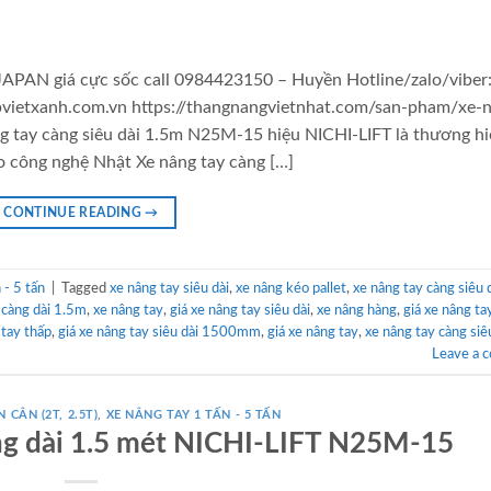
JAPAN giá cực sốc call 0984423150 – Huyền Hotline/zalo/viber
vietxanh.com.vn https://thangnangvietnhat.com/san-pham/xe-
g tay càng siêu dài 1.5m N25M-15 hiệu NICHI-LIFT là thương hi
o công nghệ Nhật Xe nâng tay càng […]
CONTINUE READING
→
- 5 tấn
|
Tagged
xe nâng tay siêu dài
,
xe nâng kéo pallet
,
xe nâng tay càng siêu 
 càng dài 1.5m
,
xe nâng tay
,
giá xe nâng tay siêu dài
,
xe nâng hàng
,
giá xe nâng ta
 tay thấp
,
giá xe nâng tay siêu dài 1500mm
,
giá xe nâng tay
,
xe nâng tay càng siê
Leave a 
 CÂN (2T, 2.5T)
,
XE NÂNG TAY 1 TẤN - 5 TẤN
àng dài 1.5 mét NICHI-LIFT N25M-15