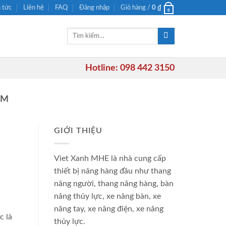
n tức
Liên hệ
FAQ
Đăng nhập
Giỏ hàng /
0
₫
0
Tìm
kiếm:
Hotline: 098 442 3150
MM
GIỚI THIỆU
Viet Xanh MHE là nhà cung cấp
thiết bị nâng hàng đầu như thang
nâng người, thang nâng hàng, bàn
nâng thủy lực, xe nâng bàn, xe
nâng tay, xe nâng điện, xe nâng
c là
thủy lực.