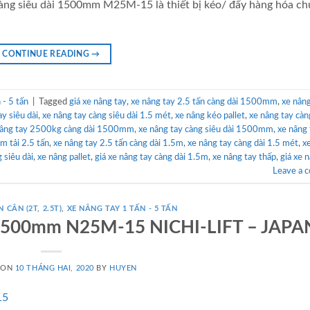
 càng siêu dài 1500mm M25M-15 là thiết bị kéo/ đẩy hàng hóa c
CONTINUE READING
→
- 5 tấn
|
Tagged
giá xe nâng tay
,
xe nâng tay 2.5 tấn càng dài 1500mm
,
xe nâng
ay siêu dài
,
xe nâng tay càng siêu dài 1.5 mét
,
xe nâng kéo pallet
,
xe nâng tay càn
nâng tay 2500kg càng dài 1500mm
,
xe nâng tay càng siêu dài 1500mm
,
xe nâng 
m tải 2.5 tấn
,
xe nâng tay 2.5 tấn càng dài 1.5m
,
xe nâng tay càng dài 1.5 mét
,
x
 siêu dài
,
xe nâng pallet
,
giá xe nâng tay càng dài 1.5m
,
xe nâng tay thấp
,
giá xe 
Leave a 
 CÂN (2T, 2.5T)
,
XE NÂNG TAY 1 TẤN - 5 TẤN
ài 1500mm N25M-15 NICHI-LIFT – JAPA
 ON
10 THÁNG HAI, 2020
BY
HUYEN