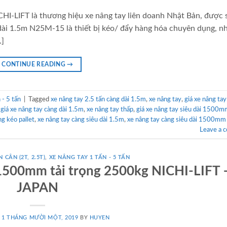
HI-LIFT là thương hiệu xe nâng tay liên doanh Nhật Bản, được 
dài 1.5m N25M-15 là thiết bị kéo/ đẩy hàng hóa chuyên dụng, n
…]
CONTINUE READING
→
- 5 tấn
|
Tagged
xe nâng tay 2.5 tấn càng dài 1.5m
,
xe nâng tay
,
giá xe nâng tay
,
giá xe nâng tay càng dài 1.5m
,
xe nâng tay thấp
,
giá xe nâng tay siêu dài 1500
ng kéo pallet
,
xe nâng tay càng siêu dài 1.5m
,
xe nâng tay càng siêu dài 1500mm
Leave a 
 CÂN (2T, 2.5T)
,
XE NÂNG TAY 1 TẤN - 5 TẤN
i 1500mm tải trọng 2500kg NICHI-LIFT 
JAPAN
N
1 THÁNG MƯỜI MỘT, 2019
BY
HUYEN