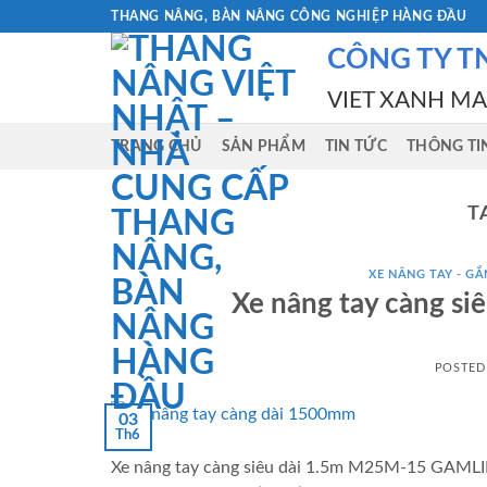
Skip
THANG NÂNG, BÀN NÂNG CÔNG NGHIỆP HÀNG ĐẦU
to
CÔNG TY T
content
VIET XANH M
TRANG CHỦ
SẢN PHẨM
TIN TỨC
THÔNG TI
T
XE NÂNG TAY - GẮN
Xe nâng tay càng s
POSTED
03
Th6
Xe nâng tay càng siêu dài 1.5m M25M-15 GAMLIFT