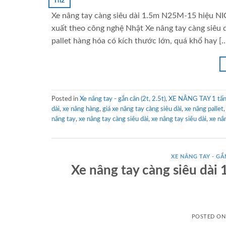
Th2
Xe nâng tay càng siêu dài 1.5m N25M-15 hiệu NIC
xuất theo công nghệ Nhật Xe nâng tay càng siêu 
pallet hàng hóa có kích thước lớn, quá khổ hay [
Posted in
Xe nâng tay - gắn cân (2t, 2.5t)
,
XE NÂNG TAY 1 tấn 
dài
,
xe nâng hàng
,
giá xe nâng tay càng siêu dài
,
xe nâng pallet
nâng tay
,
xe nâng tay càng siêu dài
,
xe nâng tay siêu dài
,
xe nâ
XE NÂNG TAY - GẮN
Xe nâng tay càng siêu dà
POSTED O