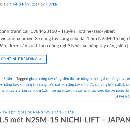
 ON
8 THÁNG NĂM, 2019
BY
HUYEN
 cạnh tranh call 0984423150 – Huyền Hotline/zalo/viber:
ietxanh.com.vn Xe nâng tay càng siêu dài 1.5m N25M-15 hiệu
Bản, được sản xuất theo công nghệ Nhật Xe nâng tay càng siêu [
CONTINUE READING
→
- 5 tấn
|
Tagged
giá xe nâng tay càng siêu dài
,
xe nâng pallet
,
giá xe nâng tay cà
 xe nâng tay
,
xe nâng tay càng siêu dài
,
xe nâng tay siêu dài
,
xe nâng kéo pallet
,
xe
 nâng tay 2.5 tấn càng dài 1.5m
,
xe nâng tay
,
giá xe nâng tay siêu dài
,
xe nâng hà
Leave a 
 CÂN (2T, 2.5T)
,
XE NÂNG TAY 1 TẤN - 5 TẤN
i 1.5 mét N25M-15 NICHI-LIFT – JAPA