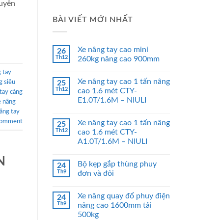
huyên
BÀI VIẾT MỚI NHẤT
Xe nâng tay cao mini
26
Th12
260kg nâng cao 900mm
 tay
Xe nâng tay cao 1 tấn nâng
g siêu
25
Th12
cao 1.6 mét CTY-
tay càng
E1.0T/1.6M – NIULI
e nâng
nâng tay
comment
Xe nâng tay cao 1 tấn nâng
25
Th12
cao 1.6 mét CTY-
A1.0T/1.6M – NIULI
N
Bộ kẹp gắp thùng phuy
24
Th9
đơn và đôi
Xe nâng quay đổ phuy điện
24
Th9
nâng cao 1600mm tải
500kg