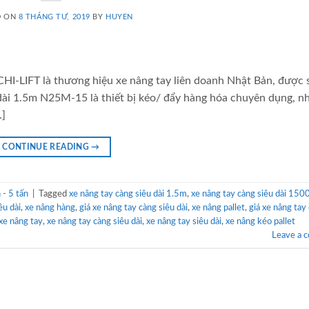
D ON
8 THÁNG TƯ, 2019
BY
HUYEN
HI-LIFT là thương hiệu xe nâng tay liên doanh Nhật Bản, được 
dài 1.5m N25M-15 là thiết bị kéo/ đẩy hàng hóa chuyên dụng, n
…]
CONTINUE READING
→
- 5 tấn
|
Tagged
xe nâng tay càng siêu dài 1.5m
,
xe nâng tay càng siêu dài 15
êu dài
,
xe nâng hàng
,
giá xe nâng tay càng siêu dài
,
xe nâng pallet
,
giá xe nâng tay
 xe nâng tay
,
xe nâng tay càng siêu dài
,
xe nâng tay siêu dài
,
xe nâng kéo pallet
Leave a 