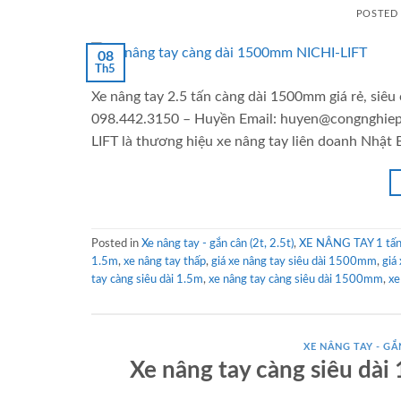
POSTED
08
Th5
Xe nâng tay 2.5 tấn càng dài 1500mm giá rẻ, siêu
098.442.3150 – Huyền Email: huyen@congnghiepv
LIFT là thương hiệu xe nâng tay liên doanh Nhật 
Posted in
Xe nâng tay - gắn cân (2t, 2.5t)
,
XE NÂNG TAY 1 tấn 
1.5m
,
xe nâng tay thấp
,
giá xe nâng tay siêu dài 1500mm
,
giá
tay càng siêu dài 1.5m
,
xe nâng tay càng siêu dài 1500mm
,
xe
XE NÂNG TAY - GẮN
Xe nâng tay càng siêu dà