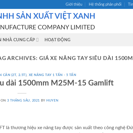
Giới thiệu
Hệ thống phân phối
Ti
NHH SẢN XUẤT VIỆT XANH
ANUFACTURE COMPANY LIMITED
N NHÀ CUNG CẤP
HOẠT ĐỘNG
AG ARCHIVES:
GIÁ XE NÂNG TAY SIÊU DÀI 1500
 CÂN (2T, 2.5T)
,
XE NÂNG TAY 1 TẤN - 5 TẤN
iêu dài 1500mm M25M-15 Gamlift
 ON
3 THÁNG SÁU, 2021
BY
HUYEN
 là thương hiệu xe nâng tay được sản xuất theo công nghệ Đứ