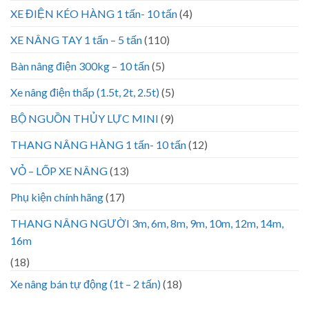
XE ĐIỆN KÉO HÀNG 1 tấn- 10 tấn
(4)
XE NÂNG TAY 1 tấn – 5 tấn
(110)
Bàn nâng điện 300kg – 10 tấn
(5)
Xe nâng điện thấp (1.5t, 2t, 2.5t)
(5)
BỘ NGUỒN THỦY LỰC MINI
(9)
THANG NÂNG HÀNG 1 tấn- 10 tấn
(12)
VỎ – LỐP XE NÂNG
(13)
Phụ kiện chính hãng
(17)
THANG NÂNG NGƯỜI 3m, 6m, 8m, 9m, 10m, 12m, 14m,
16m
(18)
Xe nâng bán tự động (1t – 2 tấn)
(18)