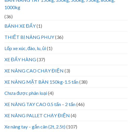
1000kg
(36)
BÁNH XE ĐẨY
(1)
THIẾT BỊ NÂNG PHUY
(36)
Lốp xe xúc, đào, lu, ủi
(1)
XE ĐẨY HÀNG
(37)
XE NÂNG CAO CHẠY ĐIỆN
(3)
XE NÂNG MẶT BÀN 150kg-1.5 tấn
(38)
Chưa được phân loại
(4)
XE NÂNG TAY CAO 0.5 tấn – 2 tấn
(46)
XE NÂNG PALLET CHẠY ĐIỆN
(4)
Xe nâng tay – gắn cân (2t, 2.5t)
(107)