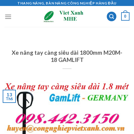
Skip
THANG NÂNG, BÀN NÂNG CÔNG NGHIỆP HÀNG ĐẦU
to
0
content
Xe nâng tay càng siêu dài 1800mm M20M-
18 GAMLIFT
13
Th6