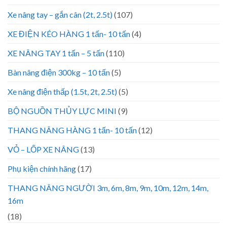
Xe nâng tay – gắn cân (2t, 2.5t)
(107)
XE ĐIỆN KÉO HÀNG 1 tấn- 10 tấn
(4)
XE NÂNG TAY 1 tấn – 5 tấn
(110)
Bàn nâng điện 300kg – 10 tấn
(5)
Xe nâng điện thấp (1.5t, 2t, 2.5t)
(5)
BỘ NGUỒN THỦY LỰC MINI
(9)
THANG NÂNG HÀNG 1 tấn- 10 tấn
(12)
VỎ – LỐP XE NÂNG
(13)
Phụ kiện chính hãng
(17)
THANG NÂNG NGƯỜI 3m, 6m, 8m, 9m, 10m, 12m, 14m,
16m
(18)