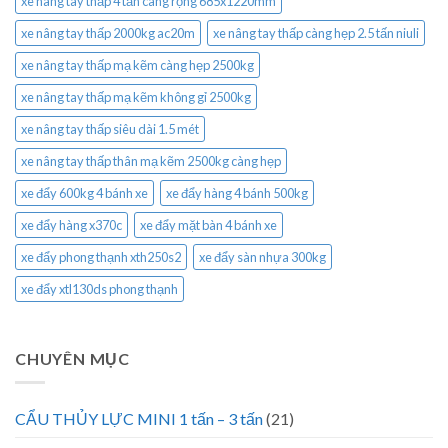
xe nâng tay thấp 4 tấn càng rộng 685x1220mm
xe nâng tay thấp 2000kg ac20m
xe nâng tay thấp càng hẹp 2.5 tấn niuli
xe nâng tay thấp mạ kẽm càng hẹp 2500kg
xe nâng tay thấp mạ kẽm không gỉ 2500kg
xe nâng tay thấp siêu dài 1.5 mét
xe nâng tay thấp thân mạ kẽm 2500kg càng hẹp
xe đẩy 600kg 4 bánh xe
xe đẩy hàng 4 bánh 500kg
xe đẩy hàng x370c
xe đẩy mặt bàn 4 bánh xe
xe đẩy phong thạnh xth250s2
xe đẩy sàn nhựa 300kg
xe đẩy xtl130ds phong thạnh
CHUYÊN MỤC
CẨU THỦY LỰC MINI 1 tấn – 3 tấn
(21)