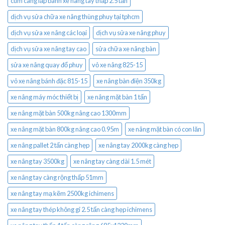
cùm càng lắp bánh xe nâng tay thấp 2.5 tấn
dịch vụ sửa chữa xe nâng thùng phuy tại tphcm
dịch vụ sửa xe nâng các loại
dịch vụ sửa xe nâng phuy
dịch vụ sửa xe nâng tay cao
sửa chữa xe nâng bàn
sửa xe nâng quay đổ phuy
vỏ xe nâng 825-15
vỏ xe nâng bánh đặc 815-15
xe nâng bàn điện 350kg
xe nâng máy móc thiết bị
xe nâng mặt bàn 1 tấn
xe nâng mặt bàn 500kg nâng cao 1300mm
xe nâng mặt bàn 800kg nâng cao 0.95m
xe nâng mặt bàn có con lăn
xe nâng pallet 2 tấn càng hẹp
xe nâng tay 2000kg càng hẹp
xe nâng tay 3500kg
xe nâng tay càng dài 1.5 mét
xe nâng tay càng rộng thấp 51mm
xe nâng tay mạ kẽm 2500kg ichimens
xe nâng tay thép không gỉ 2.5 tấn càng hẹp ichimens