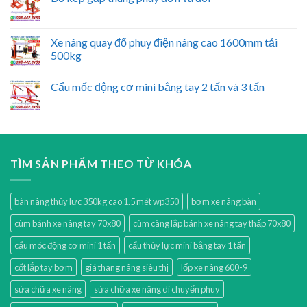
Xe nâng quay đổ phuy điện nâng cao 1600mm tải
500kg
Cẩu mốc động cơ mini bằng tay 2 tấn và 3 tấn
TÌM SẢN PHẨM THEO TỪ KHÓA
bàn nâng thủy lực 350kg cao 1.5 mét wp350
bơm xe nâng bàn
cùm bánh xe nâng tay 70x80
cùm càng lắp bánh xe nâng tay thấp 70x80
cẩu móc động cơ mini 1 tấn
cẩu thủy lực mini bằng tay 1 tấn
cốt lắp tay bơm
giá thang nâng siêu thị
lốp xe nâng 600-9
sửa chữa xe nâng
sửa chữa xe nâng di chuyển phuy