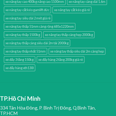
xe nâng tay cao 400kg nâng cao 1100mm
xe nâng tay càng dài 1.6m
xe nâng tay cắt kéo gamlift đức
xe nâng tay cắt kéo giá rẻ
xe nâng tay siêu dài 2 mét giá rẻ
xe nâng tay thấp 51mm càng rộng 685x1220mm
xe nâng tay thấp 1500kg
xe nâng tay thấp càng hẹp 2000kg
xe nâng tay thấp càng siêu dài 2m tải 2000kg
xe nâng tay thấp nhất 51mm
xe nâng tay thấp siêu dài 2m càng hẹp
xe đẩy 3 tầng 150kg
xe đẩy hàng 2 tầng 200kg giá rẻ
xe đẩy hàng xth130l
TP.Hồ Chí Minh
334 Tân Hòa Đông, P. Bình Trị Đông, Q.Bình Tân,
TP.HCM