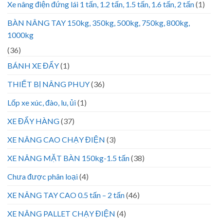
Xe nâng điện đứng lái 1 tấn, 1.2 tấn, 1.5 tấn, 1.6 tấn, 2 tấn
(1)
BÀN NÂNG TAY 150kg, 350kg, 500kg, 750kg, 800kg,
1000kg
(36)
BÁNH XE ĐẨY
(1)
THIẾT BỊ NÂNG PHUY
(36)
Lốp xe xúc, đào, lu, ủi
(1)
XE ĐẨY HÀNG
(37)
XE NÂNG CAO CHẠY ĐIỆN
(3)
XE NÂNG MẶT BÀN 150kg-1.5 tấn
(38)
Chưa được phân loại
(4)
XE NÂNG TAY CAO 0.5 tấn – 2 tấn
(46)
XE NÂNG PALLET CHẠY ĐIỆN
(4)