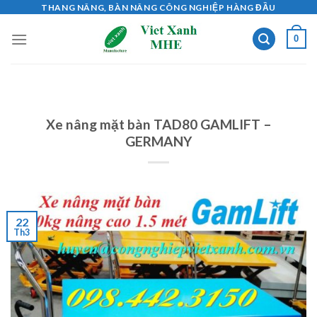
Skip
THANG NÂNG, BÀN NÂNG CÔNG NGHIỆP HÀNG ĐẦU
to
0
content
Xe nâng mặt bàn TAD80 GAMLIFT –
GERMANY
22
Th3