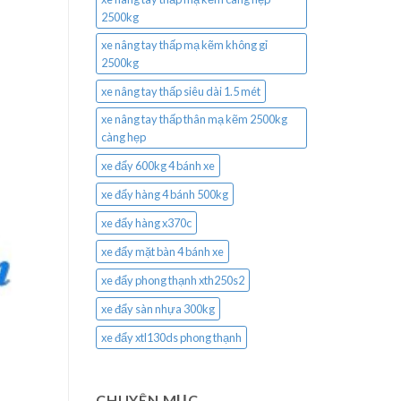
2500kg
xe nâng tay thấp mạ kẽm không gỉ
2500kg
xe nâng tay thấp siêu dài 1.5 mét
xe nâng tay thấp thân mạ kẽm 2500kg
càng hẹp
xe đẩy 600kg 4 bánh xe
xe đẩy hàng 4 bánh 500kg
xe đẩy hàng x370c
xe đẩy mặt bàn 4 bánh xe
xe đẩy phong thạnh xth250s2
xe đẩy sàn nhựa 300kg
xe đẩy xtl130ds phong thạnh
CHUYÊN MỤC