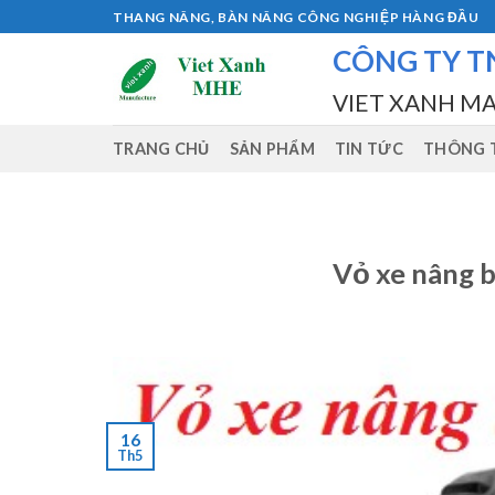
Skip
THANG NÂNG, BÀN NÂNG CÔNG NGHIỆP HÀNG ĐẦU
to
CÔNG TY T
content
VIET XANH M
TRANG CHỦ
SẢN PHẨM
TIN TỨC
THÔNG T
Vỏ xe nâng 
16
Th5