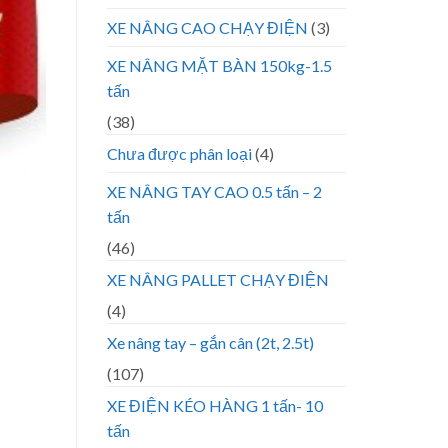
XE NÂNG CAO CHẠY ĐIỆN
(3)
XE NÂNG MẶT BÀN 150kg-1.5
tấn
(38)
Chưa được phân loại
(4)
XE NÂNG TAY CAO 0.5 tấn – 2
tấn
(46)
XE NÂNG PALLET CHẠY ĐIỆN
(4)
Xe nâng tay – gắn cân (2t, 2.5t)
(107)
XE ĐIỆN KÉO HÀNG 1 tấn- 10
tấn