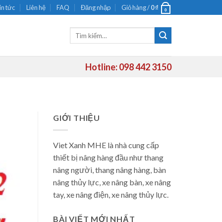
in tức
Liên hệ
FAQ
Đăng nhập
Giỏ hàng /
0
₫
0
Tìm
kiếm:
Hotline: 098 442 3150
GIỚI THIỆU
Viet Xanh MHE là nhà cung cấp
thiết bị nâng hàng đầu như thang
nâng người, thang nâng hàng, bàn
nâng thủy lực, xe nâng bàn, xe nâng
tay, xe nâng điện, xe nâng thủy lực.
BÀI VIẾT MỚI NHẤT