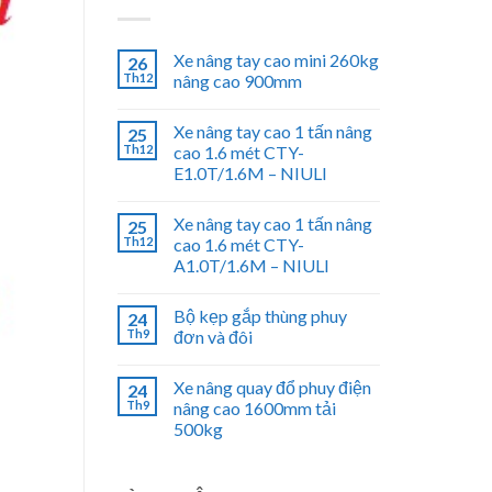
Xe nâng tay cao mini 260kg
26
Th12
nâng cao 900mm
Xe nâng tay cao 1 tấn nâng
25
Th12
cao 1.6 mét CTY-
E1.0T/1.6M – NIULI
Xe nâng tay cao 1 tấn nâng
25
Th12
cao 1.6 mét CTY-
A1.0T/1.6M – NIULI
Bộ kẹp gắp thùng phuy
24
Th9
đơn và đôi
Xe nâng quay đổ phuy điện
24
Th9
nâng cao 1600mm tải
500kg