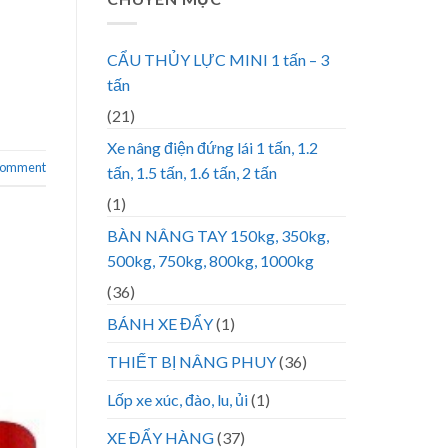
CẨU THỦY LỰC MINI 1 tấn – 3
tấn
(21)
Xe nâng điện đứng lái 1 tấn, 1.2
 comment
tấn, 1.5 tấn, 1.6 tấn, 2 tấn
(1)
BÀN NÂNG TAY 150kg, 350kg,
500kg, 750kg, 800kg, 1000kg
(36)
BÁNH XE ĐẨY
(1)
THIẾT BỊ NÂNG PHUY
(36)
Lốp xe xúc, đào, lu, ủi
(1)
XE ĐẨY HÀNG
(37)