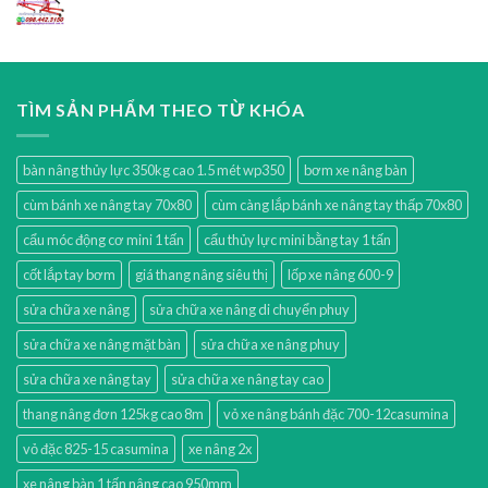
TÌM SẢN PHẨM THEO TỪ KHÓA
bàn nâng thủy lực 350kg cao 1.5 mét wp350
bơm xe nâng bàn
cùm bánh xe nâng tay 70x80
cùm càng lắp bánh xe nâng tay thấp 70x80
cẩu móc động cơ mini 1 tấn
cẩu thủy lực mini bằng tay 1 tấn
cốt lắp tay bơm
giá thang nâng siêu thị
lốp xe nâng 600-9
sửa chữa xe nâng
sửa chữa xe nâng di chuyển phuy
sửa chữa xe nâng mặt bàn
sửa chữa xe nâng phuy
sửa chữa xe nâng tay
sửa chữa xe nâng tay cao
thang nâng đơn 125kg cao 8m
vỏ xe nâng bánh đặc 700-12casumina
vỏ đặc 825-15 casumina
xe nâng 2x
xe nâng bàn 1 tấn nâng cao 950mm