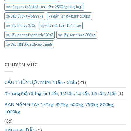
xe nâng tay thấp thân mạ kẽm 2500kg càng hẹp
xe đẩy 600kg 4 bánh xe
xe đẩy hàng 4 bánh 500kg
xe đẩy hàng x370c
xe đẩy mặt bàn 4 bánh xe
xe đẩy phong thạnh xth250s2
xe đẩy sàn nhựa 300kg
xe đẩy xtl130ds phong thạnh
CHUYÊN MỤC
CẨU THỦY LỰC MINI 1 tấn – 3 tấn
(21)
Xe nâng điện đứng lái 1 tấn, 1.2 tấn, 1.5 tấn, 1.6 tấn, 2 tấn
(1)
BÀN NÂNG TAY 150kg, 350kg, 500kg, 750kg, 800kg,
1000kg
(36)
BÁNH XE ĐẨY
(1)