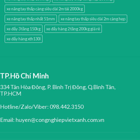
xe nâng tay thấp càng siêu dài 2m tải 2000kg
xe nâng tay thấp nhất 51mm
xe nâng tay thấp siêu dài 2m càng hẹp
xe đẩy 3 tầng 150kg
xe đẩy hàng 2 tầng 200kg giá rẻ
xe đẩy hàng xth130l
TP.Hồ Chí Minh
334 Tân Hòa Đông, P. Bình Trị Đông, Q.Bình Tân,
TP.HCM
Hotline/Zalo/Viber: 098.442.3150
Email: huyen@congnghiepvietxanh.com.vn