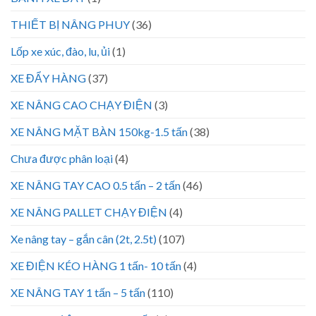
THIẾT BỊ NÂNG PHUY
(36)
Lốp xe xúc, đào, lu, ủi
(1)
XE ĐẨY HÀNG
(37)
XE NÂNG CAO CHẠY ĐIỆN
(3)
XE NÂNG MẶT BÀN 150kg-1.5 tấn
(38)
Chưa được phân loại
(4)
XE NÂNG TAY CAO 0.5 tấn – 2 tấn
(46)
XE NÂNG PALLET CHẠY ĐIỆN
(4)
Xe nâng tay – gắn cân (2t, 2.5t)
(107)
XE ĐIỆN KÉO HÀNG 1 tấn- 10 tấn
(4)
XE NÂNG TAY 1 tấn – 5 tấn
(110)