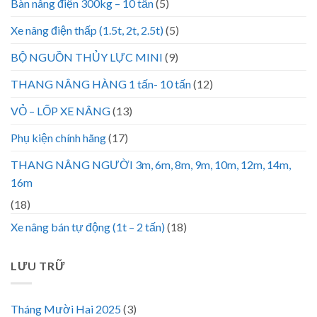
Bàn nâng điện 300kg – 10 tấn
(5)
Xe nâng điện thấp (1.5t, 2t, 2.5t)
(5)
BỘ NGUỒN THỦY LỰC MINI
(9)
THANG NÂNG HÀNG 1 tấn- 10 tấn
(12)
VỎ – LỐP XE NÂNG
(13)
Phụ kiện chính hãng
(17)
THANG NÂNG NGƯỜI 3m, 6m, 8m, 9m, 10m, 12m, 14m,
16m
(18)
Xe nâng bán tự động (1t – 2 tấn)
(18)
LƯU TRỮ
Tháng Mười Hai 2025
(3)