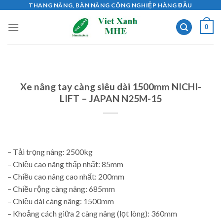
Skip
THANG NÂNG, BÀN NÂNG CÔNG NGHIỆP HÀNG ĐẦU
to
0
content
Xe nâng tay càng siêu dài 1500mm NICHI-
LIFT – JAPAN N25M-15
– Tải trọng nâng: 2500kg
– Chiều cao nâng thấp nhất: 85mm
– Chiều cao nâng cao nhất: 200mm
– Chiều rộng càng nâng: 685mm
– Chiều dài càng nâng: 1500mm
– Khoảng cách giữa 2 càng nâng (lọt lòng): 360mm