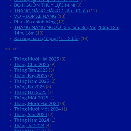
BỘ NGUỒN THỦY LỰC MINI
(9)
THANG NÂNG HÀNG 1 tấn- 10 tấn
(12)
VỎ – LỐP XE NÂNG
(13)
Phụ kiện chính hãng
(17)
THANG NÂNG NGƯỜI 3m, 6m, 8m, 9m, 10m, 12m,
14m, 16m
(18)
Xe nâng bán tự động (1t – 2 tấn)
(18)
Lưu trữ
Tháng Mười Hai 2025
(3)
Tháng Chín 2025
(9)
Tháng Tám 2025
(3)
Tháng Bảy 2025
(2)
Tháng Năm 2025
(2)
Tháng Ba 2025
(3)
Tháng Hai 2025
(4)
Tháng Một 2025
(1)
Tháng Mười Hai 2024
(8)
Tháng Mười Một 2024
(1)
Tháng Sáu 2024
(2)
Tháng Năm 2024
(1)
Tháng Tư 2024
(4)