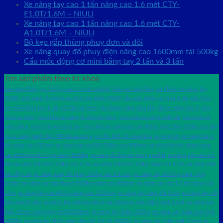
Xe nâng tay cao 1 tấn nâng cao 1.6 mét CTY-
E1.0T/1.6M – NIULI
Xe nâng tay cao 1 tấn nâng cao 1.6 mét CTY-
A1.0T/1.6M – NIULI
Bộ kẹp gắp thùng phuy đơn và đôi
Xe nâng quay đổ phuy điện nâng cao 1600mm tải 500kg
Cẩu mốc động cơ mini bằng tay 2 tấn và 3 tấn
Tìm sản phẩm theo từ khóa
bàn nâng thủy lực 350kg cao 1.5 mét wp350
bơm xe nâng bàn
cùm bánh xe nâng tay
70x80
cùm càng lắp bánh xe nâng tay thấp 70x80
cẩu móc động cơ mini 1 tấn
cẩu thủy
lực mini bằng tay 1 tấn
cốt lắp tay bơm
giá thang nâng siêu thị
lốp xe nâng 600-9
sửa
chữa xe nâng
sửa chữa xe nâng di chuyển phuy
sửa chữa xe nâng mặt bàn
sửa chữa xe
nâng phuy
sửa chữa xe nâng tay
sửa chữa xe nâng tay cao
thang nâng đơn 125kg cao 8m
vỏ xe nâng bánh đặc 700-12casumina
vỏ đặc 825-15 casumina
xe nâng 2x
xe nâng bàn 1
tấn nâng cao 950mm
xe nâng bàn wp500 500kg cao 900mm
xe nâng bán tự động nâng
cao 2500mm tải trọng nâng 1500kg
xe nâng di chuyển phuy gamlift
xe nâng gắn cân 2.5
tấn
xe nâng mặt bàn 350kg cao 1.5m
xe nâng mặt bàn 350kg nâng cao 1.5m
xe nâng mặt
bàn điện 2x
xe nâng quay đổ phuy 350kg cao 1.4 mét
xe nâng tay 2000kg càng rộng
ac20m
xe nâng tay bậc thang 1500kg nâng cao 800mm
xe nâng tay cao 1.5 tấn nâng cao
1.6m
xe nâng tay cao 400kg nâng cao 1100mm
xe nâng tay càng dài 1.6m
xe nâng tay cắt
kéo gamlift đức
xe nâng tay cắt kéo giá rẻ
xe nâng tay siêu dài 2 mét giá rẻ
xe nâng tay
thấp 51mm càng rộng 685x1220mm
xe nâng tay thấp 1500kg
xe nâng tay thấp càng hẹp
2000kg
xe nâng tay thấp càng siêu dài 2m tải 2000kg
xe nâng tay thấp nhất 51mm
xe