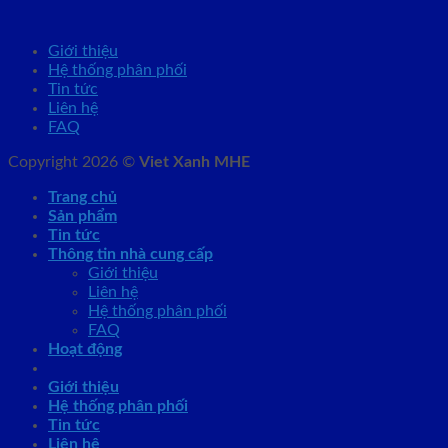
Giới thiệu
Hệ thống phân phối
Tin tức
Liên hệ
FAQ
Copyright 2026 ©
Viet Xanh MHE
Trang chủ
Sản phẩm
Tin tức
Thông tin nhà cung cấp
Giới thiệu
Liên hệ
Hệ thống phân phối
FAQ
Hoạt động
Giới thiệu
Hệ thống phân phối
Tin tức
Liên hệ