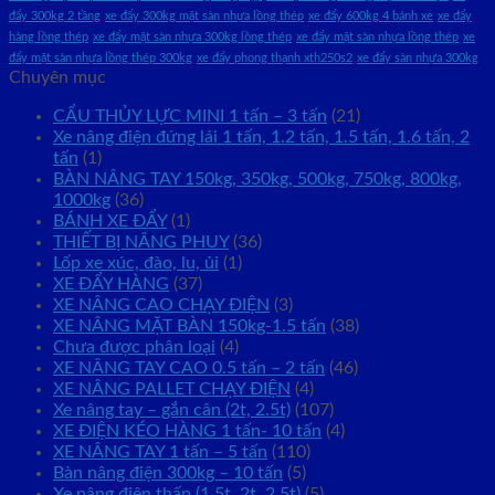
đẩy 300kg 2 tầng
xe đẩy 300kg mặt sàn nhựa lồng thép
xe đẩy 600kg 4 bánh xe
xe đẩy
hàng lồng thép
xe đẩy mặt sàn nhựa 300kg lồng thép
xe đẩy mặt sàn nhựa lồng thép
xe
đẩy mặt sàn nhựa lồng thép 300kg
xe đẩy phong thạnh xth250s2
xe đẩy sàn nhựa 300kg
Chuyên mục
CẨU THỦY LỰC MINI 1 tấn – 3 tấn
(21)
Xe nâng điện đứng lái 1 tấn, 1.2 tấn, 1.5 tấn, 1.6 tấn, 2
tấn
(1)
BÀN NÂNG TAY 150kg, 350kg, 500kg, 750kg, 800kg,
1000kg
(36)
BÁNH XE ĐẨY
(1)
THIẾT BỊ NÂNG PHUY
(36)
Lốp xe xúc, đào, lu, ủi
(1)
XE ĐẨY HÀNG
(37)
XE NÂNG CAO CHẠY ĐIỆN
(3)
XE NÂNG MẶT BÀN 150kg-1.5 tấn
(38)
Chưa được phân loại
(4)
XE NÂNG TAY CAO 0.5 tấn – 2 tấn
(46)
XE NÂNG PALLET CHẠY ĐIỆN
(4)
Xe nâng tay – gắn cân (2t, 2.5t)
(107)
XE ĐIỆN KÉO HÀNG 1 tấn- 10 tấn
(4)
XE NÂNG TAY 1 tấn – 5 tấn
(110)
Bàn nâng điện 300kg – 10 tấn
(5)
Xe nâng điện thấp (1.5t, 2t, 2.5t)
(5)