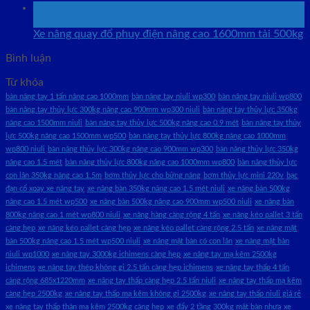
24
Th9
Xe nâng quay đổ phuy điện nâng cao 1600mm tải 500kg
Bình luận
Từ khóa
bàn nâng tay 1 tấn nâng cao 1000mm
bàn nâng tay niuli wp300
bàn nâng tay niuli wp800
bàn nâng tay thủy lực 300kg nâng cao 900mm wp300 niuli
bàn nâng tay thủy lực 350kg
nâng cao 1500mm niuli
bàn nâng tay thủy lực 500kg nâng cao 0.9 mét
bàn nâng tay thủy
lực 500kg nâng cao 1500mm wp500
bàn nâng tay thủy lực 800kg nâng cao 1000mm
wp800 niuli
bàn nâng thủy lực 300kg nâng cao 900mm wp300
bàn nâng thủy lực 350kg
nâng cao 1.5 mét
bàn nâng thủy lực 800kg nâng cao 1000mm wp800
bàn nâng thủy lực
con lăn 350kg nâng cao 1.5m
bơm thủy lực cho bửng nâng
bơm thủy lực mini 220v
bạc
đạn cổ xoay xe nâng tay
xe nâng bàn 350kg nâng cao 1.5 mét niuli
xe nâng bàn 500kg
nâng cao 1.5 mét wp500
xe nâng bàn 500kg nâng cao 900mm wp500 niuli
xe nâng bàn
800kg nâng cao 1 mét wp800 niuli
xe nâng hàng càng rộng 4 tấn
xe nâng kéo pallet 3 tấn
càng hẹp
xe nâng kéo pallet càng hẹp
xe nâng kéo pallet càng rộng 2.5 tấn
xe nâng mặt
bàn 500kg nâng cao 1.5 mét wp500 niuli
xe nâng mặt bàn có con lăn
xe nâng mặt bàn
niuli wp1000
xe nâng tay 3000kg ichimens càng hẹp
xe nâng tay mạ kẽm 2500kg
ichimens
xe nâng tay thép không gỉ 2.5 tấn càng hẹp ichimens
xe nâng tay thấp 4 tấn
càng rộng 685x1220mm
xe nâng tay thấp càng hẹp 2.5 tấn niuli
xe nâng tay thấp mạ kẽm
càng hẹp 2500kg
xe nâng tay thấp mạ kẽm không gỉ 2500kg
xe nâng tay thấp niuli giá rẻ
xe nâng tay thấp thân mạ kẽm 2500kg càng hẹp
xe đẩy 2 tầng 300kg mặt bàn nhựa
xe