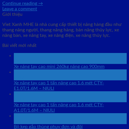
Continue reading
→
Leave a comment
Giới thiệu
Viet Xanh MHE là nhà cung cấp thiết bị nâng hàng đầu như
thang nâng người, thang nâng hàng, bàn nâng thủy lực, xe
nâng bàn, xe nâng tay, xe nâng điện, xe nâng thủy lực.
Bài viết mới nhất
26
Th12
Xe nâng tay cao mini 260kg nâng cao 900mm
25
Th12
Xe nâng tay cao 1 tấn nâng cao 1.6 mét CTY-
E1.0T/1.6M – NIULI
25
Th12
Xe nâng tay cao 1 tấn nâng cao 1.6 mét CTY-
A1.0T/1.6M – NIULI
24
Th9
Bộ kẹp gắp thùng phuy đơn và đôi