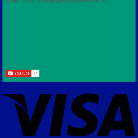
Email: huyen@congnghiepvietxanh.com.vn