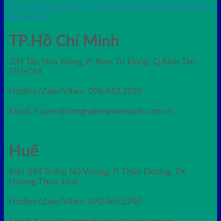
nâng tay thấp siêu dài 2m càng hẹp
xe đẩy 3 tầng 150kg
xe đẩy hàng 2 tầng 200kg giá rẻ
xe đẩy hàng xth130l
TP.Hồ Chí Minh
334 Tân Hòa Đông, P. Bình Trị Đông, Q.Bình Tân,
TP.HCM
Hotline/Zalo/Viber: 098.442.3150
Email: huyen@congnghiepvietxanh.com.vn
Huế
Kiệt 344 Trưng Nữ Vương, P. Thủy Dương, TX.
Hương Thủy, Huế
Hotline/Zalo/Viber: 070.865.2740