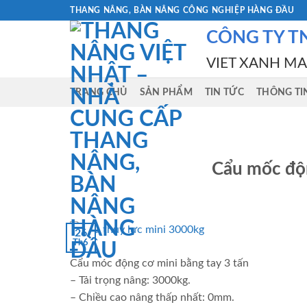
Skip
THANG NÂNG, BÀN NÂNG CÔNG NGHIỆP HÀNG ĐẦU
to
CÔNG TY T
content
VIET XANH M
TRANG CHỦ
SẢN PHẨM
TIN TỨC
THÔNG TI
Cẩu mốc độn
26
Th6
Cẩu móc động cơ mini bằng tay 3 tấn
– Tải trọng nâng: 3000kg.
– Chiều cao nâng thấp nhất: 0mm.