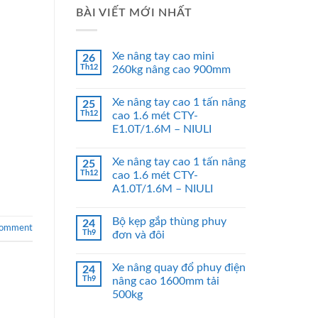
BÀI VIẾT MỚI NHẤT
Xe nâng tay cao mini
26
Th12
260kg nâng cao 900mm
Xe nâng tay cao 1 tấn nâng
25
Th12
cao 1.6 mét CTY-
E1.0T/1.6M – NIULI
Xe nâng tay cao 1 tấn nâng
25
Th12
cao 1.6 mét CTY-
A1.0T/1.6M – NIULI
Bộ kẹp gắp thùng phuy
24
comment
Th9
đơn và đôi
Xe nâng quay đổ phuy điện
24
Th9
nâng cao 1600mm tải
500kg