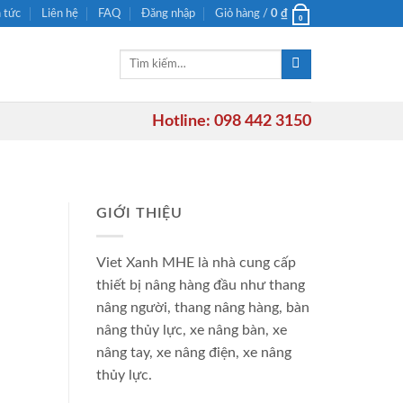
n tức
Liên hệ
FAQ
Đăng nhập
Giỏ hàng /
0
₫
0
Tìm
kiếm:
Hotline: 098 442 3150
GIỚI THIỆU
Viet Xanh MHE là nhà cung cấp
thiết bị nâng hàng đầu như thang
nâng người, thang nâng hàng, bàn
nâng thủy lực, xe nâng bàn, xe
nâng tay, xe nâng điện, xe nâng
thủy lực.