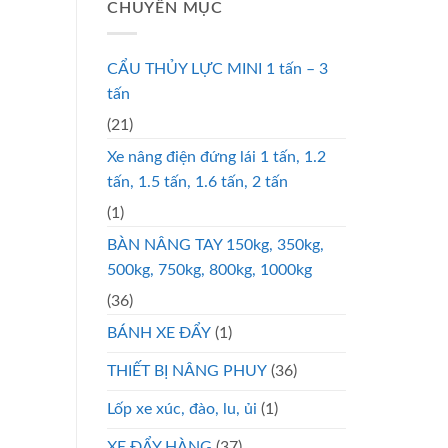
CHUYÊN MỤC
CẨU THỦY LỰC MINI 1 tấn – 3
tấn
(21)
Xe nâng điện đứng lái 1 tấn, 1.2
tấn, 1.5 tấn, 1.6 tấn, 2 tấn
(1)
BÀN NÂNG TAY 150kg, 350kg,
500kg, 750kg, 800kg, 1000kg
(36)
BÁNH XE ĐẨY
(1)
THIẾT BỊ NÂNG PHUY
(36)
Lốp xe xúc, đào, lu, ủi
(1)
XE ĐẨY HÀNG
(37)