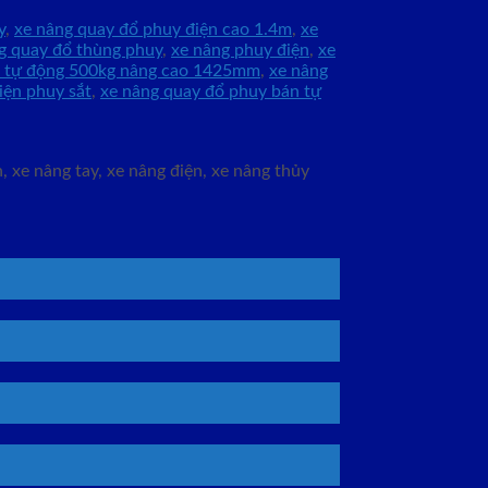
y
,
xe nâng quay đổ phuy điện cao 1.4m
,
xe
g quay đổ thùng phuy
,
xe nâng phuy điện
,
xe
n tự động 500kg nâng cao 1425mm
,
xe nâng
iện phuy sắt
,
xe nâng quay đổ phuy bán tự
 xe nâng tay, xe nâng điện, xe nâng thủy