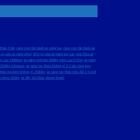
thấp 3 tấn
càng cùm lắp bánh xe nâng tay
càng cùm lắp bánh xe
h vụ sửa xe nâng phuy
dịch vụ sửa xe nâng tay cao
sửa chữa xe
âng cao 1300mm
xe nâng mặt bàn 800kg nâng cao 0.95m
xe nâng
2500kg ichimens
xe nâng tay thép không gỉ 2.5 tấn càng hẹp
 thấp mạ kẽm không gỉ 2500kg
xe nâng tay thấp siêu dài 1.5 mét
àn nhựa 300kg
xe đẩy xtl130ds phong thạnh