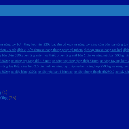
xe nâng tay
bơm thủy lực mini 220v
bạc đạn cổ xoay xe nâng tay
càng cùm bánh xe nâng tay 
thấp 2.5 tấn
dịch vụ sửa chữa xe nâng thùng phuy tại tphcm
dịch vụ sửa xe nâng các loại
dịc
g bàn điện 350kg
xe nâng máy móc thiết bị
xe nâng mặt bàn 1 tấn
xe nâng mặt bàn 500kg n
 3500kg
xe nâng tay càng dài 1.5 mét
xe nâng tay càng rộng thấp 51mm
xe nâng tay mạ kẽm 
e nâng tay thấp càng hẹp 2.5 tấn niuli
xe nâng tay thấp mạ kẽm càng hẹp 2500kg
xe nâng tay
h 500kg
xe đẩy hàng x370c
xe đẩy mặt bàn 4 bánh xe
xe đẩy phong thạnh xth250s2
xe đẩy s
n
(1)
00kg
(36)