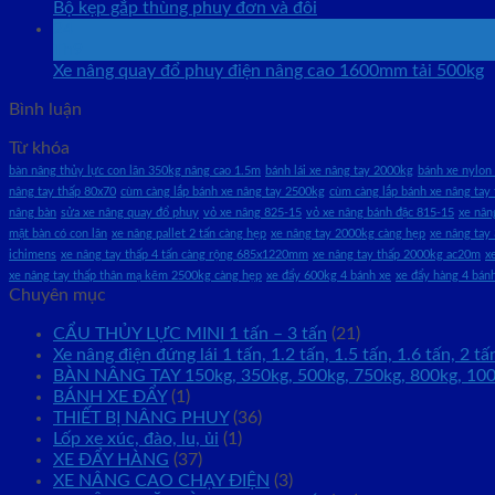
Bộ kẹp gắp thùng phuy đơn và đôi
24
Th9
Xe nâng quay đổ phuy điện nâng cao 1600mm tải 500kg
Bình luận
Từ khóa
bàn nâng thủy lực con lăn 350kg nâng cao 1.5m
bánh lái xe nâng tay 2000kg
bánh xe nylon 
nâng tay thấp 80x70
cùm càng lắp bánh xe nâng tay 2500kg
cùm càng lắp bánh xe nâng tay 
nâng bàn
sửa xe nâng quay đổ phuy
vỏ xe nâng 825-15
vỏ xe nâng bánh đặc 815-15
xe nân
mặt bàn có con lăn
xe nâng pallet 2 tấn càng hẹp
xe nâng tay 2000kg càng hẹp
xe nâng tay
ichimens
xe nâng tay thấp 4 tấn càng rộng 685x1220mm
xe nâng tay thấp 2000kg ac20m
x
xe nâng tay thấp thân mạ kẽm 2500kg càng hẹp
xe đẩy 600kg 4 bánh xe
xe đẩy hàng 4 bán
Chuyên mục
CẨU THỦY LỰC MINI 1 tấn – 3 tấn
(21)
Xe nâng điện đứng lái 1 tấn, 1.2 tấn, 1.5 tấn, 1.6 tấn, 2 tấ
BÀN NÂNG TAY 150kg, 350kg, 500kg, 750kg, 800kg, 10
BÁNH XE ĐẨY
(1)
THIẾT BỊ NÂNG PHUY
(36)
Lốp xe xúc, đào, lu, ủi
(1)
XE ĐẨY HÀNG
(37)
XE NÂNG CAO CHẠY ĐIỆN
(3)