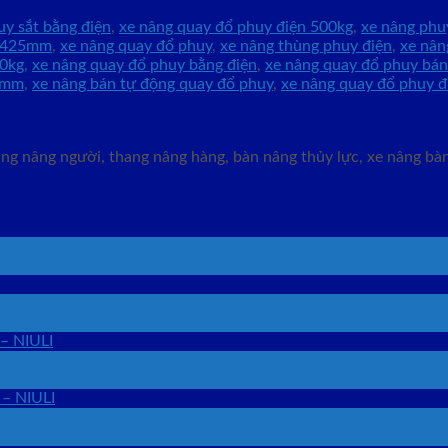
uy sắt bằng điện
,
xe nâng quay đổ phuy điện 500kg
,
xe nâng phu
 1425mm
,
xe nâng quay đổ phuy
,
xe nâng thùng phuy điện
,
xe nân
00kg
,
xe nâng quay đổ phuy bằng điện
,
xe nâng quay đổ phuy bá
25mm
,
xe nâng bán tự động quay đổ phuy
,
xe nâng quay đổ phuy đ
g nâng người, thang nâng hàng, bàn nâng thủy lực, xe nâng bàn,
 – NIULI
 – NIULI