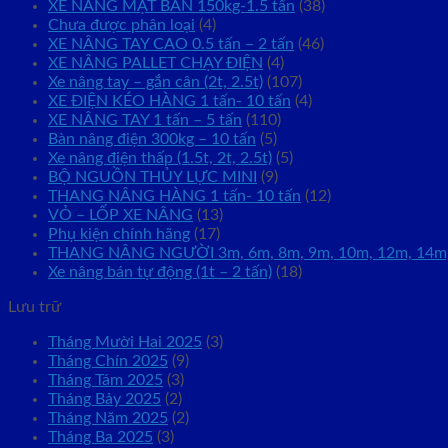
XE NÂNG MẶT BÀN 150kg-1.5 tấn
(38)
Chưa được phân loại
(4)
XE NÂNG TAY CAO 0.5 tấn – 2 tấn
(46)
XE NÂNG PALLET CHẠY ĐIỆN
(4)
Xe nâng tay – gắn cân (2t, 2.5t)
(107)
XE ĐIỆN KÉO HÀNG 1 tấn- 10 tấn
(4)
XE NÂNG TAY 1 tấn – 5 tấn
(110)
Bàn nâng điện 300kg – 10 tấn
(5)
Xe nâng điện thấp (1.5t, 2t, 2.5t)
(5)
BỘ NGUỒN THỦY LỰC MINI
(9)
THANG NÂNG HÀNG 1 tấn- 10 tấn
(12)
VỎ – LỐP XE NÂNG
(13)
Phụ kiện chính hãng
(17)
THANG NÂNG NGƯỜI 3m, 6m, 8m, 9m, 10m, 12m, 14m
Xe nâng bán tự động (1t – 2 tấn)
(18)
Lưu trữ
Tháng Mười Hai 2025
(3)
Tháng Chín 2025
(9)
Tháng Tám 2025
(3)
Tháng Bảy 2025
(2)
Tháng Năm 2025
(2)
Tháng Ba 2025
(3)