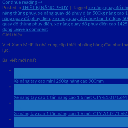
Continue reading
→
Posted in
THIẾT BỊ NÂNG PHUY
|
Tagged
xe nâng quay đổ ph
nâng thùng phuy
,
xe nâng quay đổ phuy điện 500kg nâng cao
nâng quay đổ phuy điện
,
xe nâng quay đổ phuy bán tự động 5
quay đổ thùng phuy điện
,
xe nâng quay đổ phuy điện cao 14
động
Leave a comment
Giới thiệu
Viet Xanh MHE là nhà cung cấp thiết bị nâng hàng đầu như than
lực.
Bài viết mới nhất
26
Th12
Xe nâng tay cao mini 260kg nâng cao 900mm
25
Th12
Xe nâng tay cao 1 tấn nâng cao 1.6 mét CTY-E1.0T/1.6M
25
Th12
Xe nâng tay cao 1 tấn nâng cao 1.6 mét CTY-A1.0T/1.6M
24
Th9