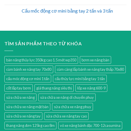
Cẩu mốc động cơ mini bằng tay 2 tấn và 3 tấn
TÌM SẢN PHẨM THEO TỪ KHÓA
bàn nâng thủy lực 350kg cao 1.5 mét wp350
bơm xe nâng bàn
cùm bánh xe nâng tay 70x80
cùm càng lắp bánh xe nâng tay thấp 70x80
cẩu móc động cơ mini 1 tấn
cẩu thủy lực mini bằng tay 1 tấn
cốt lắp tay bơm
giá thang nâng siêu thị
lốp xe nâng 600-9
sửa chữa xe nâng
sửa chữa xe nâng di chuyển phuy
sửa chữa xe nâng mặt bàn
sửa chữa xe nâng phuy
sửa chữa xe nâng tay
sửa chữa xe nâng tay cao
thang nâng đơn 125kg cao 8m
vỏ xe nâng bánh đặc 700-12casumina