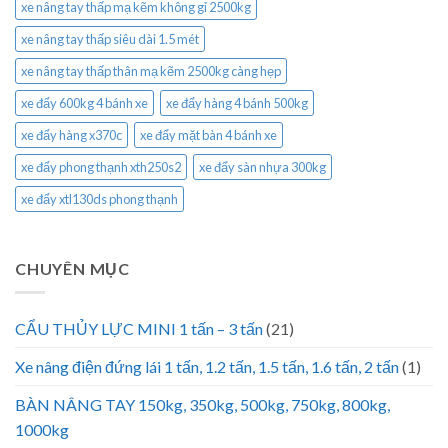
xe nâng tay thấp mạ kẽm không gỉ 2500kg
xe nâng tay thấp siêu dài 1.5 mét
xe nâng tay thấp thân mạ kẽm 2500kg càng hẹp
xe đẩy 600kg 4 bánh xe
xe đẩy hàng 4 bánh 500kg
xe đẩy hàng x370c
xe đẩy mặt bàn 4 bánh xe
xe đẩy phong thạnh xth250s2
xe đẩy sàn nhựa 300kg
xe đẩy xtl130ds phong thạnh
CHUYÊN MỤC
CẨU THỦY LỰC MINI 1 tấn – 3 tấn
(21)
Xe nâng điện đứng lái 1 tấn, 1.2 tấn, 1.5 tấn, 1.6 tấn, 2 tấn
(1)
BÀN NÂNG TAY 150kg, 350kg, 500kg, 750kg, 800kg,
1000kg