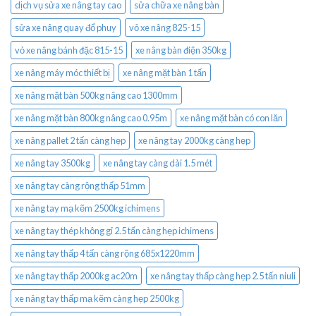
dịch vụ sửa xe nâng tay cao
sửa chữa xe nâng bàn
sửa xe nâng quay đổ phuy
vỏ xe nâng 825-15
vỏ xe nâng bánh đặc 815-15
xe nâng bàn điện 350kg
xe nâng máy móc thiết bị
xe nâng mặt bàn 1 tấn
xe nâng mặt bàn 500kg nâng cao 1300mm
xe nâng mặt bàn 800kg nâng cao 0.95m
xe nâng mặt bàn có con lăn
xe nâng pallet 2 tấn càng hẹp
xe nâng tay 2000kg càng hẹp
xe nâng tay 3500kg
xe nâng tay càng dài 1.5 mét
xe nâng tay càng rộng thấp 51mm
xe nâng tay mạ kẽm 2500kg ichimens
xe nâng tay thép không gỉ 2.5 tấn càng hẹp ichimens
xe nâng tay thấp 4 tấn càng rộng 685x1220mm
xe nâng tay thấp 2000kg ac20m
xe nâng tay thấp càng hẹp 2.5 tấn niuli
xe nâng tay thấp mạ kẽm càng hẹp 2500kg