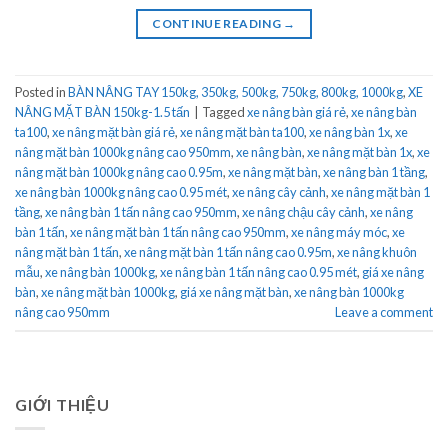
CONTINUE READING
→
Posted in
BÀN NÂNG TAY 150kg, 350kg, 500kg, 750kg, 800kg, 1000kg
,
XE
NÂNG MẶT BÀN 150kg-1.5 tấn
|
Tagged
xe nâng bàn giá rẻ
,
xe nâng bàn
ta100
,
xe nâng mặt bàn giá rẻ
,
xe nâng mặt bàn ta100
,
xe nâng bàn 1x
,
xe
nâng mặt bàn 1000kg nâng cao 950mm
,
xe nâng bàn
,
xe nâng mặt bàn 1x
,
xe
nâng mặt bàn 1000kg nâng cao 0.95m
,
xe nâng mặt bàn
,
xe nâng bàn 1 tầng
,
xe nâng bàn 1000kg nâng cao 0.95 mét
,
xe nâng cây cảnh
,
xe nâng mặt bàn 1
tầng
,
xe nâng bàn 1 tấn nâng cao 950mm
,
xe nâng chậu cây cảnh
,
xe nâng
bàn 1 tấn
,
xe nâng mặt bàn 1 tấn nâng cao 950mm
,
xe nâng máy móc
,
xe
nâng mặt bàn 1 tấn
,
xe nâng mặt bàn 1 tấn nâng cao 0.95m
,
xe nâng khuôn
mẫu
,
xe nâng bàn 1000kg
,
xe nâng bàn 1 tấn nâng cao 0.95 mét
,
giá xe nâng
bàn
,
xe nâng mặt bàn 1000kg
,
giá xe nâng mặt bàn
,
xe nâng bàn 1000kg
nâng cao 950mm
Leave a comment
GIỚI THIỆU