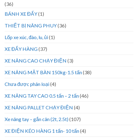
(36)
BÁNH XE ĐẨY
(1)
THIẾT BỊ NÂNG PHUY
(36)
Lốp xe xúc, đào, lu, ủi
(1)
XE ĐẨY HÀNG
(37)
XE NÂNG CAO CHẠY ĐIỆN
(3)
XE NÂNG MẶT BÀN 150kg-1.5 tấn
(38)
Chưa được phân loại
(4)
XE NÂNG TAY CAO 0.5 tấn – 2 tấn
(46)
XE NÂNG PALLET CHẠY ĐIỆN
(4)
Xe nâng tay – gắn cân (2t, 2.5t)
(107)
XE ĐIỆN KÉO HÀNG 1 tấn- 10 tấn
(4)