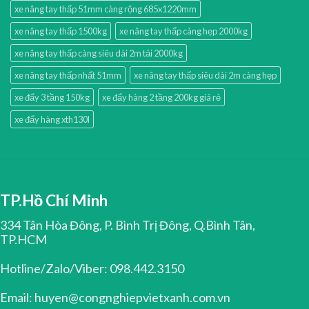
xe nâng tay thấp 51mm càng rộng 685x1220mm
xe nâng tay thấp 1500kg
xe nâng tay thấp càng hẹp 2000kg
xe nâng tay thấp càng siêu dài 2m tải 2000kg
xe nâng tay thấp nhất 51mm
xe nâng tay thấp siêu dài 2m càng hẹp
xe đẩy 3 tầng 150kg
xe đẩy hàng 2 tầng 200kg giá rẻ
xe đẩy hàng xth130l
TP.Hồ Chí Minh
334 Tân Hòa Đông, P. Bình Trị Đông, Q.Bình Tân,
TP.HCM
Hotline/Zalo/Viber: 098.442.3150
Email: huyen@congnghiepvietxanh.com.vn