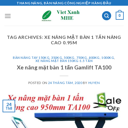
Skip
THANG NÂNG, BÀN NÂNG CÔNG NGHIỆP HÀNG ĐẦU
to
0
content
TAG ARCHIVES:
XE NÂNG MẶT BÀN 1 TẤN NÂNG
CAO 0.95M
BÀN NÂNG TAY 150KG, 350KG, 500KG, 750KG, 800KG, 1000KG
,
XE NÂNG MẶT BÀN 150KG-1.5 TẤN
Xe nâng mặt bàn 1 tấn Gamlift TA100
POSTED ON
24 THÁNG TÁM, 2020
BY
HUYEN
24
Th8