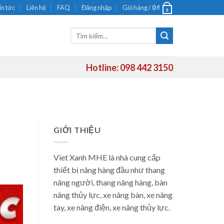
in tức
Liên hệ
FAQ
Đăng nhập
Giỏ hàng /
0
₫
0
Tìm
kiếm:
Hotline: 098 442 3150
GIỚI THIỆU
Viet Xanh MHE là nhà cung cấp
thiết bị nâng hàng đầu như thang
nâng người, thang nâng hàng, bàn
nâng thủy lực, xe nâng bàn, xe nâng
tay, xe nâng điện, xe nâng thủy lực.