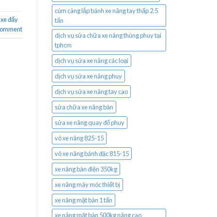
cùm càng lắp bánh xe nâng tay thấp 2.5
 xe đẩy
tấn
 comment
dịch vụ sửa chữa xe nâng thùng phuy tại
tphcm
dịch vụ sửa xe nâng các loại
dịch vụ sửa xe nâng phuy
dịch vụ sửa xe nâng tay cao
sửa chữa xe nâng bàn
sửa xe nâng quay đổ phuy
vỏ xe nâng 825-15
vỏ xe nâng bánh đặc 815-15
xe nâng bàn điện 350kg
xe nâng máy móc thiết bị
xe nâng mặt bàn 1 tấn
xe nâng mặt bàn 500kg nâng cao