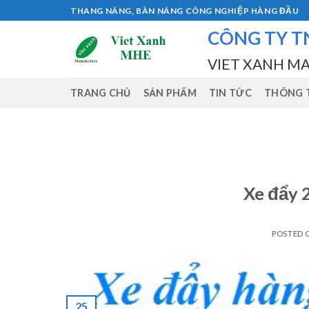
Skip
THANG NÂNG, BÀN NÂNG CÔNG NGHIỆP HÀNG ĐẦU
to
CÔNG TY T
content
VIET XANH M
TRANG CHỦ
SẢN PHẨM
TIN TỨC
THÔNG T
Xe đẩy 
POSTED
25