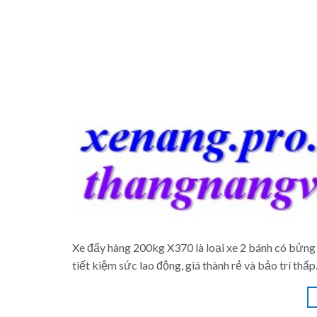
Xe đẩy hàng 200kg X370 là loại xe 2 bánh có bửng 
tiết kiệm sức lao động, giá thành rẻ và bảo trí thấp