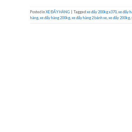
Posted in
XE ĐẨY HÀNG
|
Tagged
xe đẩy 200kg x370
,
xe đẩy 
hàng
,
xe đẩy hàng 200kg
,
xe đẩy hàng 2 bánh xe
,
xe đẩy 200kg
,