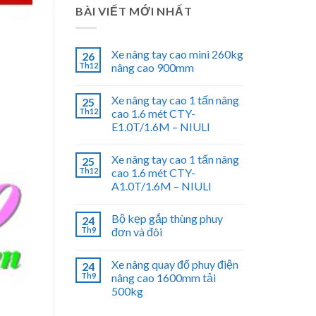
BÀI VIẾT MỚI NHẤT
Xe nâng tay cao mini 260kg
26
Th12
nâng cao 900mm
Xe nâng tay cao 1 tấn nâng
25
Th12
cao 1.6 mét CTY-
E1.0T/1.6M – NIULI
Xe nâng tay cao 1 tấn nâng
25
Th12
cao 1.6 mét CTY-
A1.0T/1.6M – NIULI
Bộ kẹp gắp thùng phuy
24
Th9
đơn và đôi
Xe nâng quay đổ phuy điện
24
Th9
nâng cao 1600mm tải
500kg