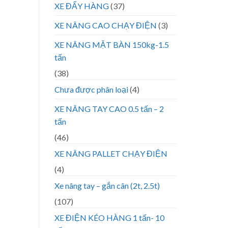
XE ĐẨY HÀNG
(37)
XE NÂNG CAO CHẠY ĐIỆN
(3)
XE NÂNG MẶT BÀN 150kg-1.5
tấn
(38)
Chưa được phân loại
(4)
XE NÂNG TAY CAO 0.5 tấn – 2
tấn
(46)
XE NÂNG PALLET CHẠY ĐIỆN
(4)
Xe nâng tay – gắn cân (2t, 2.5t)
(107)
XE ĐIỆN KÉO HÀNG 1 tấn- 10