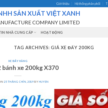
Giới thiệu
Hệ thống phân phối
T
NHH SẢN XUẤT VIỆT XANH
ANUFACTURE COMPANY LIMITED
IN NHÀ CUNG CẤP
HOẠT ĐỘNG
TAG ARCHIVES:
GIÁ XE ĐẨY 200KG
XE ĐẨY HÀNG
2 bánh xe 200kg X370
 ON
25 THÁNG CHÍN, 2019
BY
HUYEN