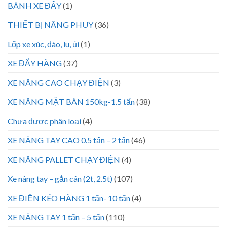
BÁNH XE ĐẨY
(1)
THIẾT BỊ NÂNG PHUY
(36)
Lốp xe xúc, đào, lu, ủi
(1)
XE ĐẨY HÀNG
(37)
XE NÂNG CAO CHẠY ĐIỆN
(3)
XE NÂNG MẶT BÀN 150kg-1.5 tấn
(38)
Chưa được phân loại
(4)
XE NÂNG TAY CAO 0.5 tấn – 2 tấn
(46)
XE NÂNG PALLET CHẠY ĐIỆN
(4)
Xe nâng tay – gắn cân (2t, 2.5t)
(107)
XE ĐIỆN KÉO HÀNG 1 tấn- 10 tấn
(4)
XE NÂNG TAY 1 tấn – 5 tấn
(110)