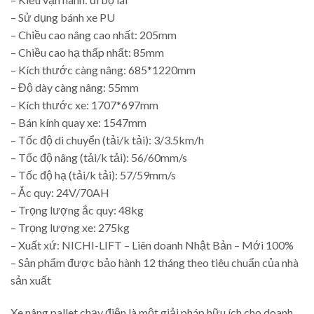
– Sử dụng bánh xe PU
– Chiều cao nâng cao nhất: 205mm
– Chiều cao hạ thấp nhất: 85mm
– Kích thước càng nâng: 685*1220mm
– Độ dày càng nâng: 55mm
– Kích thước xe: 1707*697mm
– Bán kính quay xe: 1547mm
– Tốc độ di chuyển (tải/k tải): 3/3.5km/h
– Tốc độ nâng (tải/k tải): 56/60mm/s
– Tốc độ hạ (tải/k tải): 57/59mm/s
– Ắc quy: 24V/70AH
– Trọng lượng ắc quy: 48kg
– Trọng lượng xe: 275kg
– Xuất xứ: NICHI-LIFT – Liên doanh Nhật Bản – Mới 100%
– Sản phẩm được bảo hành 12 tháng theo tiêu chuẩn của nhà
sản xuất
Xe nâng pallet chạy điện là một giải pháp hữu ích cho doanh