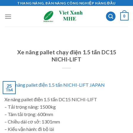
Skip
THANG NÂNG, BÀN NÂNG CÔNG NGHIỆP HÀNG ĐẦU
to
0
content
Xe nâng pallet chạy điện 1.5 tấn DC15
NICHI-LIFT
25
Th4
Xe nâng pallet điện 1.5 tấn DC15 NICHI-LIFT
– Tải trọng nâng: 1500kg
– Tâm tải trọng: 600mm
– Chiều dài cơ sở: 1301mm
– Kiểu vận hành: đi bộ lái