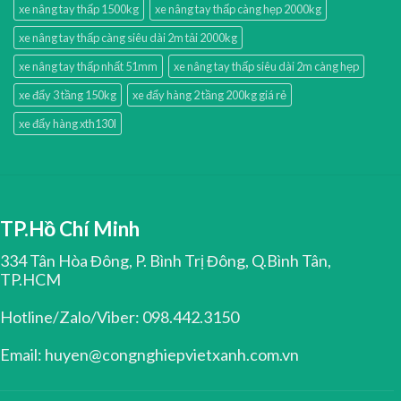
xe nâng tay thấp 1500kg
xe nâng tay thấp càng hẹp 2000kg
xe nâng tay thấp càng siêu dài 2m tải 2000kg
xe nâng tay thấp nhất 51mm
xe nâng tay thấp siêu dài 2m càng hẹp
xe đẩy 3 tầng 150kg
xe đẩy hàng 2 tầng 200kg giá rẻ
xe đẩy hàng xth130l
TP.Hồ Chí Minh
334 Tân Hòa Đông, P. Bình Trị Đông, Q.Bình Tân,
TP.HCM
Hotline/Zalo/Viber: 098.442.3150
Email: huyen@congnghiepvietxanh.com.vn