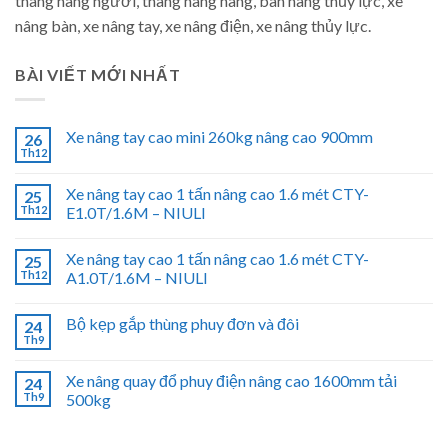
thang nâng người, thang nâng hàng, bàn nâng thủy lực, xe
nâng bàn, xe nâng tay, xe nâng điện, xe nâng thủy lực.
BÀI VIẾT MỚI NHẤT
Xe nâng tay cao mini 260kg nâng cao 900mm
26
Th12
Xe nâng tay cao 1 tấn nâng cao 1.6 mét CTY-
25
Th12
E1.0T/1.6M – NIULI
Xe nâng tay cao 1 tấn nâng cao 1.6 mét CTY-
25
Th12
A1.0T/1.6M – NIULI
Bộ kẹp gắp thùng phuy đơn và đôi
24
Th9
Xe nâng quay đổ phuy điện nâng cao 1600mm tải
24
Th9
500kg