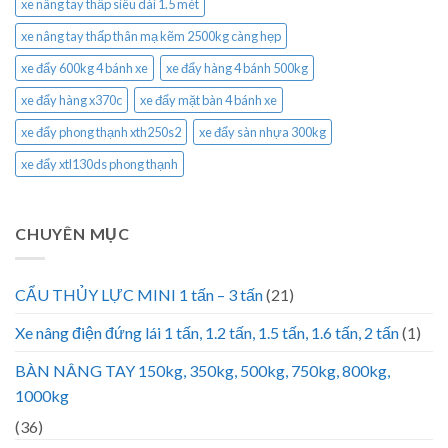
xe nâng tay thấp siêu dài 1.5 mét
xe nâng tay thấp thân mạ kẽm 2500kg càng hẹp
xe đẩy 600kg 4 bánh xe
xe đẩy hàng 4 bánh 500kg
xe đẩy hàng x370c
xe đẩy mặt bàn 4 bánh xe
xe đẩy phong thạnh xth250s2
xe đẩy sàn nhựa 300kg
xe đẩy xtl130ds phong thạnh
CHUYÊN MỤC
CẨU THỦY LỰC MINI 1 tấn – 3 tấn
(21)
Xe nâng điện đứng lái 1 tấn, 1.2 tấn, 1.5 tấn, 1.6 tấn, 2 tấn
(1)
BÀN NÂNG TAY 150kg, 350kg, 500kg, 750kg, 800kg,
1000kg
(36)