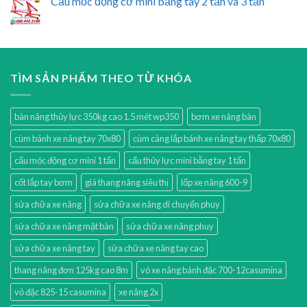
Cẩu mốc động cơ mini bằng tay 2 tấn và 3 tấn
TÌM SẢN PHẨM THEO TỪ KHÓA
bàn nâng thủy lực 350kg cao 1.5 mét wp350
bơm xe nâng bàn
cùm bánh xe nâng tay 70x80
cùm càng lắp bánh xe nâng tay thấp 70x80
cẩu móc động cơ mini 1 tấn
cẩu thủy lực mini bằng tay 1 tấn
cốt lắp tay bơm
giá thang nâng siêu thị
lốp xe nâng 600-9
sửa chữa xe nâng
sửa chữa xe nâng di chuyển phuy
sửa chữa xe nâng mặt bàn
sửa chữa xe nâng phuy
sửa chữa xe nâng tay
sửa chữa xe nâng tay cao
thang nâng đơn 125kg cao 8m
vỏ xe nâng bánh đặc 700-12casumina
vỏ đặc 825-15 casumina
xe nâng 2x