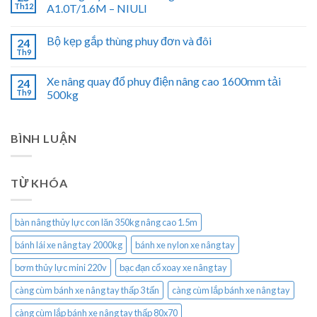
Th12
A1.0T/1.6M – NIULI
Bộ kẹp gắp thùng phuy đơn và đôi
24
Th9
Xe nâng quay đổ phuy điện nâng cao 1600mm tải
24
Th9
500kg
BÌNH LUẬN
TỪ KHÓA
bàn nâng thủy lực con lăn 350kg nâng cao 1.5m
bánh lái xe nâng tay 2000kg
bánh xe nylon xe nâng tay
bơm thủy lực mini 220v
bạc đạn cổ xoay xe nâng tay
càng cùm bánh xe nâng tay thấp 3 tấn
càng cùm lắp bánh xe nâng tay
càng cùm lắp bánh xe nâng tay thấp 80x70