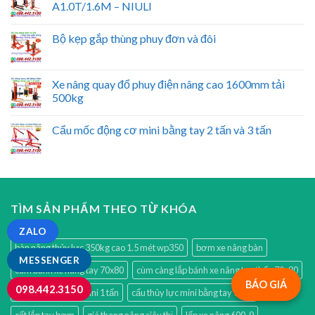
A1.0T/1.6M – NIULI
Bộ kẹp gắp thùng phuy đơn và đôi
Xe nâng quay đổ phuy điện nâng cao 1600mm tải
500kg
Cẩu mốc động cơ mini bằng tay 2 tấn và 3 tấn
TÌM SẢN PHẨM THEO TỪ KHÓA
ZALO
bàn nâng thủy lực 350kg cao 1.5 mét wp350
bơm xe nâng bàn
MESSENGER
cùm bánh xe nâng tay 70x80
cùm càng lắp bánh xe nâng tay thấp 70x80
BÁO GIÁ
098.442.3150
cẩu móc động cơ mini 1 tấn
cẩu thủy lực mini bằng tay 1 tấn