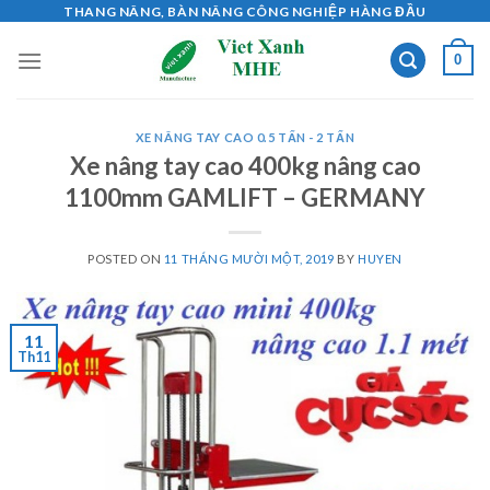
Skip
THANG NÂNG, BÀN NÂNG CÔNG NGHIỆP HÀNG ĐẦU
to
0
content
XE NÂNG TAY CAO 0.5 TẤN - 2 TẤN
Xe nâng tay cao 400kg nâng cao
1100mm GAMLIFT – GERMANY
POSTED ON
11 THÁNG MƯỜI MỘT, 2019
BY
HUYEN
11
Th11