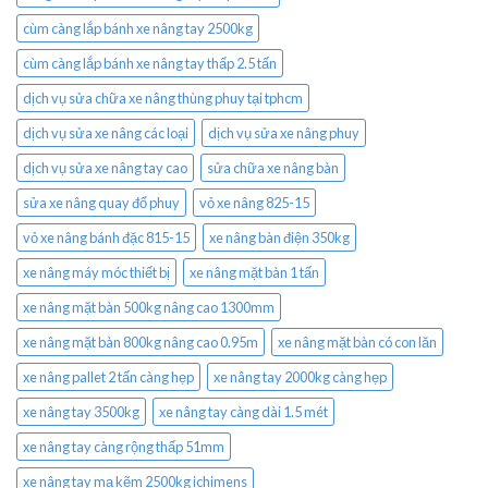
cùm càng lắp bánh xe nâng tay 2500kg
cùm càng lắp bánh xe nâng tay thấp 2.5 tấn
dịch vụ sửa chữa xe nâng thùng phuy tại tphcm
dịch vụ sửa xe nâng các loại
dịch vụ sửa xe nâng phuy
dịch vụ sửa xe nâng tay cao
sửa chữa xe nâng bàn
sửa xe nâng quay đổ phuy
vỏ xe nâng 825-15
vỏ xe nâng bánh đặc 815-15
xe nâng bàn điện 350kg
xe nâng máy móc thiết bị
xe nâng mặt bàn 1 tấn
xe nâng mặt bàn 500kg nâng cao 1300mm
xe nâng mặt bàn 800kg nâng cao 0.95m
xe nâng mặt bàn có con lăn
xe nâng pallet 2 tấn càng hẹp
xe nâng tay 2000kg càng hẹp
xe nâng tay 3500kg
xe nâng tay càng dài 1.5 mét
xe nâng tay càng rộng thấp 51mm
xe nâng tay mạ kẽm 2500kg ichimens