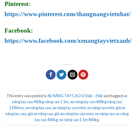
Pinterest:
https://www.pinterest.com/thangnangvietnhat/
Facebook:
https://www.facebook.com/xenangtayvietxanh/
This entry was posted in
XE NÂNG TAY CAO 0.5 tấn - 2 tấn
and tagged
xe
nâng tay cao 400kg nâng cao 1.1m
,
xe nâng tay cao 400kg nâng cao
1100mm
,
xe nâng tay cao
,
xe nâng tay cao mini
,
xe nâng cao mini
,
giá xe
nâng tay cao
,
giá xe nâng cao
,
giá xe nâng tay cao mini
,
xe nâng cao
,
xe nâng
tay cao 400kg
,
xe nâng cao 1.1m 400kg
.