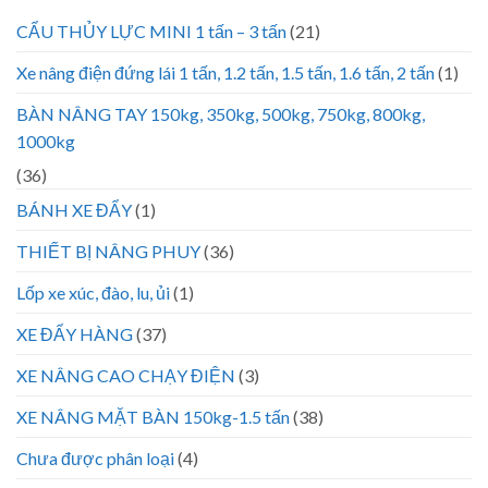
CẨU THỦY LỰC MINI 1 tấn – 3 tấn
(21)
Xe nâng điện đứng lái 1 tấn, 1.2 tấn, 1.5 tấn, 1.6 tấn, 2 tấn
(1)
BÀN NÂNG TAY 150kg, 350kg, 500kg, 750kg, 800kg,
1000kg
(36)
BÁNH XE ĐẨY
(1)
THIẾT BỊ NÂNG PHUY
(36)
Lốp xe xúc, đào, lu, ủi
(1)
XE ĐẨY HÀNG
(37)
XE NÂNG CAO CHẠY ĐIỆN
(3)
XE NÂNG MẶT BÀN 150kg-1.5 tấn
(38)
Chưa được phân loại
(4)