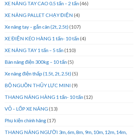
XE NÂNG TAY CAO 0.5 tấn – 2 tấn
(46)
XE NÂNG PALLET CHẠY ĐIỆN
(4)
Xe nâng tay – gắn cân (2t, 2.5t)
(107)
XE ĐIỆN KÉO HÀNG 1 tấn- 10 tấn
(4)
XE NÂNG TAY 1 tấn – 5 tấn
(110)
Bàn nâng điện 300kg – 10 tấn
(5)
Xe nâng điện thấp (1.5t, 2t, 2.5t)
(5)
BỘ NGUỒN THỦY LỰC MINI
(9)
THANG NÂNG HÀNG 1 tấn- 10 tấn
(12)
VỎ – LỐP XE NÂNG
(13)
Phụ kiện chính hãng
(17)
THANG NÂNG NGƯỜI 3m, 6m, 8m, 9m, 10m, 12m, 14m,