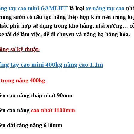
âng tay cao mini GAMLIFT
là loại
xe nâng tay cao
nhỏ
hung sườn có cấu tạo bằng thép hợp kim nên trọng lượ
hác phù hợp sử dụng trong kho hàng, nhà xưởng… có d
xe tải để làm việc, dễ di chuyển và nâng hạ hàng hóa.
ông số kỹ thuật:
âng tay cao mini 400kg nâng cao 1.1m
 trọng nâng 400kg
iều cao nâng thấp nhất 90mm
iều cao nâng
cao nhất 1100mm
iều dài càng nâng 610mm