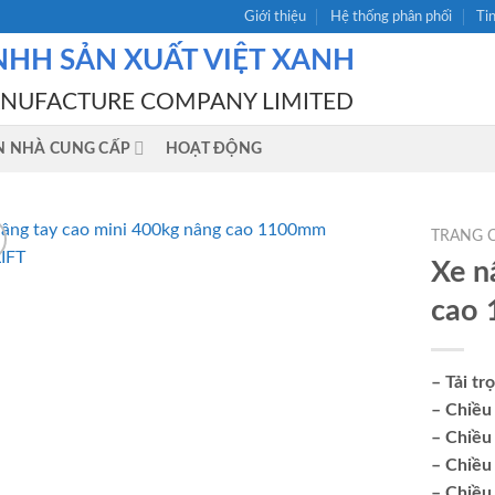
Giới thiệu
Hệ thống phân phối
Ti
NHH SẢN XUẤT VIỆT XANH
ANUFACTURE COMPANY LIMITED
N NHÀ CUNG CẤP
HOẠT ĐỘNG
TRANG 
Xe n
cao
– Tải t
– Chiều
– Chiều
– Chiều
– Chiều