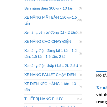
Bàn nâng điện 300kg - 10 tấn
(7)
XE NÂNG MẶT BÀN 150kg-1.5
(37)
tấn
Xe nâng bán tự động (1t - 2 tấn)
(11)
XE NÂNG CAO CHẠY ĐIỆN
(3)
Xe nâng điện đứng lái 1 tấn, 1.2
(3)
tấn, 1.5 tấn, 1.6 tấn, 2 tấn
Xe nâng điện thấp (1.5t, 2t, 2.5t)
(4)
XE NÂNG PALLET CHẠY ĐIỆN
(4)
MÔ TẢ
XE ĐIỆN KÉO HÀNG 1 tấn- 10
Xe n
(7)
tấn
với t
THIẾT BỊ NÂNG PHUY
(15)
trong