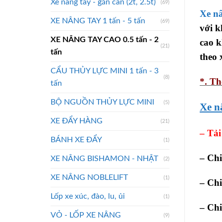
Xe nâng tay - gắn cân (2t, 2.5t)
(69)
Xe n
XE NÂNG TAY 1 tấn - 5 tấn
(69)
với k
XE NÂNG TAY CAO 0.5 tấn - 2
cao k
(21)
tấn
theo 
CẨU THỦY LỰC MINI 1 tấn - 3
(8)
*. Th
tấn
BỘ NGUỒN THỦY LỰC MINI
(5)
Xe n
XE ĐẨY HÀNG
(21)
– Tải
BÁNH XE ĐẨY
(1)
– Ch
XE NÂNG BISHAMON - NHẬT
(2)
XE NÂNG NOBLELIFT
(1)
– Ch
Lốp xe xúc, đào, lu, ủi
(1)
– Ch
VỎ - LỐP XE NÂNG
(9)