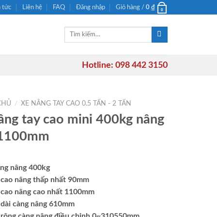
n tức
Liên hệ
FAQ
Đăng nhập
Giỏ hàng /
0
₫
0
Tìm
kiếm:
Hotline: 098 442 3150
CHỦ
/
XE NÂNG TAY CAO 0.5 TẤN - 2 TẤN
âng tay cao mini 400kg nâng
 1100mm
rọng nâng 400kg
 cao nâng thấp nhất 90mm
 cao nâng cao nhất 1100mm
 dài càng nâng 610mm
 rộng càng nâng điều chỉnh 0~310550mm