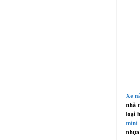
Xe nâ
nhà m
loại 
mini
nhựa…