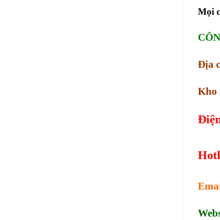
Mọi c
CÔN
Địa 
Kho 
Điện
Hotl
Emai
Webs