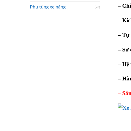
– Ch
Phụ tùng xe nâng
(23)
– Kí
– Tự 
– Sử 
– Hệ 
– Hà
– Sản