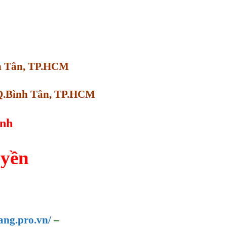
ình Tân, TP.HCM
 Q.Bình Tân, TP.HCM
anh
uyền
ang.pro.vn/
–