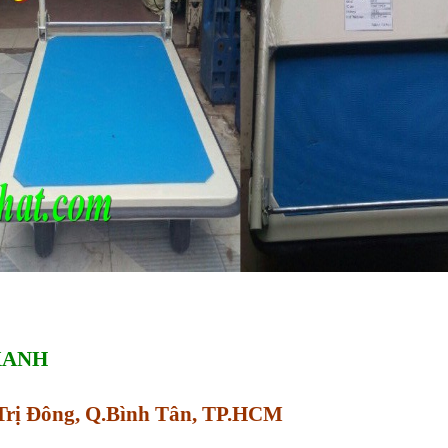
XANH
h Trị Đông, Q.Bình Tân, TP.HCM