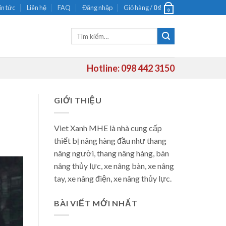
in tức
Liên hệ
FAQ
Đăng nhập
Giỏ hàng /
0
₫
0
Tìm
kiếm:
Hotline: 098 442 3150
GIỚI THIỆU
Viet Xanh MHE là nhà cung cấp
thiết bị nâng hàng đầu như thang
nâng người, thang nâng hàng, bàn
nâng thủy lực, xe nâng bàn, xe nâng
tay, xe nâng điện, xe nâng thủy lực.
BÀI VIẾT MỚI NHẤT