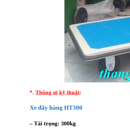
*.
Thông số kỹ thuật
:
Xe đẩy hàng HT300
– Tải trọng: 300kg