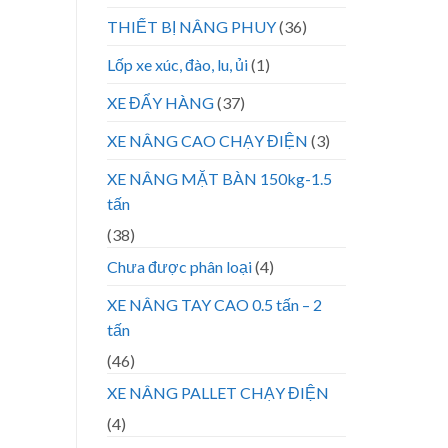
THIẾT BỊ NÂNG PHUY
(36)
Lốp xe xúc, đào, lu, ủi
(1)
XE ĐẨY HÀNG
(37)
XE NÂNG CAO CHẠY ĐIỆN
(3)
XE NÂNG MẶT BÀN 150kg-1.5
tấn
(38)
Chưa được phân loại
(4)
XE NÂNG TAY CAO 0.5 tấn – 2
tấn
(46)
XE NÂNG PALLET CHẠY ĐIỆN
(4)