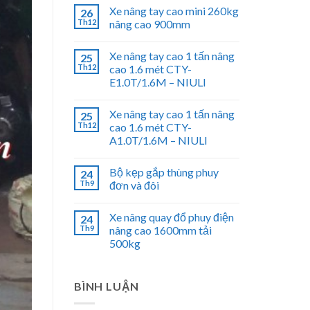
Xe nâng tay cao mini 260kg
26
Th12
nâng cao 900mm
Xe nâng tay cao 1 tấn nâng
25
Th12
cao 1.6 mét CTY-
E1.0T/1.6M – NIULI
Xe nâng tay cao 1 tấn nâng
25
Th12
cao 1.6 mét CTY-
A1.0T/1.6M – NIULI
Bộ kẹp gắp thùng phuy
24
Th9
đơn và đôi
Xe nâng quay đổ phuy điện
24
Th9
nâng cao 1600mm tải
500kg
BÌNH LUẬN