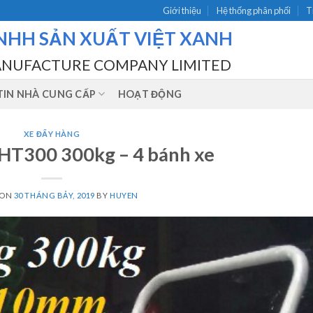
Giới thiệu
Hệ thống phân phối
T
NHH SẢN XUẤT VIỆT XANH
ANUFACTURE COMPANY LIMITED
IN NHÀ CUNG CẤP
HOẠT ĐỘNG
XE ĐẨY HÀNG
 HT300 300kg – 4 bánh xe
 ON
30 THÁNG BẢY, 2019
BY
HUYEN