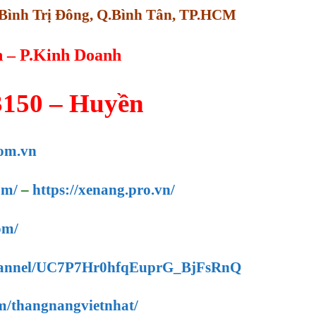
Bình Trị Đông, Q.Bình Tân, TP.HCM
n – P.Kinh Doanh
3150 – Huyền
om.vn
om/
–
https://xenang.pro.vn/
om/
channel/UC7P7Hr0hfqEuprG_BjFsRnQ
m/thangnangvietnhat/