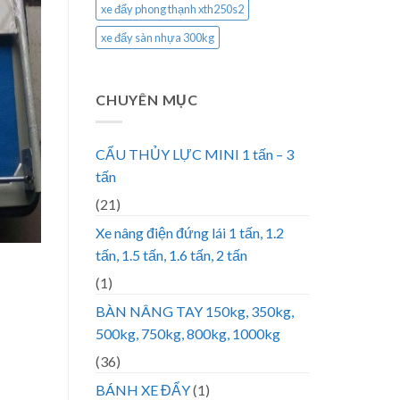
xe đẩy phong thạnh xth250s2
xe đẩy sàn nhựa 300kg
CHUYÊN MỤC
CẨU THỦY LỰC MINI 1 tấn – 3
tấn
(21)
Xe nâng điện đứng lái 1 tấn, 1.2
tấn, 1.5 tấn, 1.6 tấn, 2 tấn
(1)
BÀN NÂNG TAY 150kg, 350kg,
500kg, 750kg, 800kg, 1000kg
(36)
BÁNH XE ĐẨY
(1)