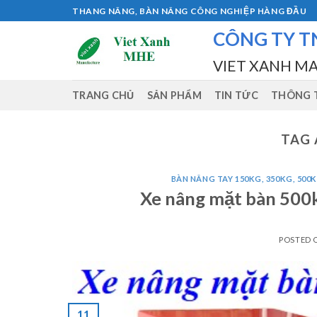
Skip
THANG NÂNG, BÀN NÂNG CÔNG NGHIỆP HÀNG ĐẦU
to
CÔNG TY T
content
VIET XANH M
TRANG CHỦ
SẢN PHẨM
TIN TỨC
THÔNG T
TAG 
BÀN NÂNG TAY 150KG, 350KG, 500K
Xe nâng mặt bàn 50
POSTED
11