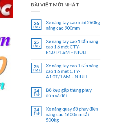
BÀI VIẾT MỚI NHẤT
Xe nâng tay cao mini 260kg
26
Th12
nâng cao 900mm
Xe nâng tay cao 1 tấn nâng
25
Th12
cao 1.6 mét CTY-
E1.0T/1.6M – NIULI
Xe nâng tay cao 1 tấn nâng
25
Th12
cao 1.6 mét CTY-
A1.0T/1.6M – NIULI
Bộ kẹp gắp thùng phuy
24
Th9
đơn và đôi
Xe nâng quay đổ phuy điện
24
Th9
nâng cao 1600mm tải
500kg