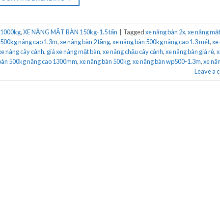
 1000kg
,
XE NÂNG MẶT BÀN 150kg-1.5 tấn
|
Tagged
xe nâng bàn 2x
,
xe nâng mặt
 500kg nâng cao 1.3m
,
xe nâng bàn 2 tầng
,
xe nâng bàn 500kg nâng cao 1.3 mét
,
xe
xe nâng cây cảnh
,
giá xe nâng mặt bàn
,
xe nâng chậu cây cảnh
,
xe nâng bàn giá rẻ
,
x
 bàn 500kg nâng cao 1300mm
,
xe nâng bàn 500kg
,
xe nâng bàn wp500-1.3m
,
xe nâ
Leave a