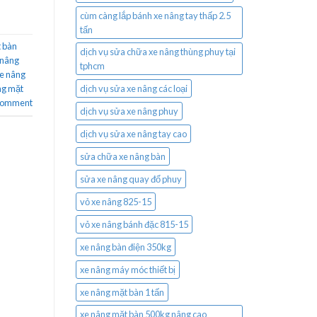
cùm càng lắp bánh xe nâng tay thấp 2.5
tấn
 bàn
dịch vụ sửa chữa xe nâng thùng phuy tại
 nâng
tphcm
e nâng
ng mặt
dịch vụ sửa xe nâng các loại
 comment
dịch vụ sửa xe nâng phuy
dịch vụ sửa xe nâng tay cao
sửa chữa xe nâng bàn
sửa xe nâng quay đổ phuy
vỏ xe nâng 825-15
vỏ xe nâng bánh đặc 815-15
xe nâng bàn điện 350kg
xe nâng máy móc thiết bị
xe nâng mặt bàn 1 tấn
xe nâng mặt bàn 500kg nâng cao