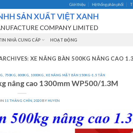
Giới thiệu
Hệ thống phân phối
T
NHH SẢN XUẤT VIỆT XANH
ANUFACTURE COMPANY LIMITED
IN NHÀ CUNG CẤP
HOẠT ĐỘNG
ARCHIVES:
XE NÂNG BÀN 500KG NÂNG CAO 1.
G, 750KG, 800KG, 1000KG
,
XE NÂNG MẶT BÀN 150KG-1.5 TẤN
0kg nâng cao 1300mm WP500/1.3M
 ON
11 THÁNG CHÍN, 2020
BY
HUYEN