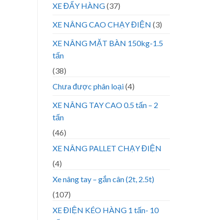
XE ĐẨY HÀNG
(37)
XE NÂNG CAO CHẠY ĐIỆN
(3)
XE NÂNG MẶT BÀN 150kg-1.5
tấn
(38)
Chưa được phân loại
(4)
XE NÂNG TAY CAO 0.5 tấn – 2
tấn
(46)
XE NÂNG PALLET CHẠY ĐIỆN
(4)
Xe nâng tay – gắn cân (2t, 2.5t)
(107)
XE ĐIỆN KÉO HÀNG 1 tấn- 10