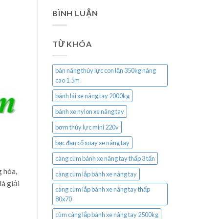
BÌNH LUẬN
TỪ KHÓA
bàn nâng thủy lực con lăn 350kg nâng
cao 1.5m
bánh lái xe nâng tay 2000kg
bánh xe nylon xe nâng tay
bơm thủy lực mini 220v
bạc đạn cổ xoay xe nâng tay
càng cùm bánh xe nâng tay thấp 3 tấn
 hóa,
càng cùm lắp bánh xe nâng tay
à giải
càng cùm lắp bánh xe nâng tay thấp
80x70
cùm càng lắp bánh xe nâng tay 2500kg