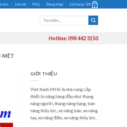
in tức
Liên hệ
FAQ
Đăng nhập
Giỏ hàng /
0
₫
0
Tìm
kiếm:
Hotline: 098 442 3150
3 MÉT
GIỚI THIỆU
Viet Xanh MHE là nhà cung cấp
thiết bị nâng hàng đầu như thang
nâng người, thang nâng hàng, bàn
nâng thủy lực, xe nâng bàn, xe nâng
tay, xe nâng điện, xe nâng thủy lực.