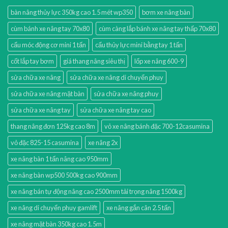
bàn nâng thủy lực 350kg cao 1.5 mét wp350
bơm xe nâng bàn
cùm bánh xe nâng tay 70x80
cùm càng lắp bánh xe nâng tay thấp 70x80
cẩu móc động cơ mini 1 tấn
cẩu thủy lực mini bằng tay 1 tấn
cốt lắp tay bơm
giá thang nâng siêu thị
lốp xe nâng 600-9
sửa chữa xe nâng
sửa chữa xe nâng di chuyển phuy
sửa chữa xe nâng mặt bàn
sửa chữa xe nâng phuy
sửa chữa xe nâng tay
sửa chữa xe nâng tay cao
thang nâng đơn 125kg cao 8m
vỏ xe nâng bánh đặc 700-12casumina
vỏ đặc 825-15 casumina
xe nâng 2x
xe nâng bàn 1 tấn nâng cao 950mm
xe nâng bàn wp500 500kg cao 900mm
xe nâng bán tự động nâng cao 2500mm tải trọng nâng 1500kg
xe nâng di chuyển phuy gamlift
xe nâng gắn cân 2.5 tấn
xe nâng mặt bàn 350kg cao 1.5m