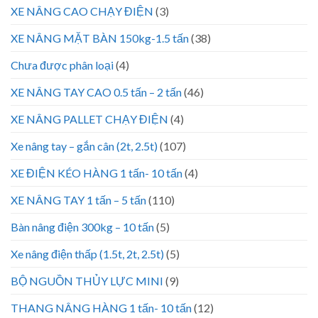
XE NÂNG CAO CHẠY ĐIỆN
(3)
XE NÂNG MẶT BÀN 150kg-1.5 tấn
(38)
Chưa được phân loại
(4)
XE NÂNG TAY CAO 0.5 tấn – 2 tấn
(46)
XE NÂNG PALLET CHẠY ĐIỆN
(4)
Xe nâng tay – gắn cân (2t, 2.5t)
(107)
XE ĐIỆN KÉO HÀNG 1 tấn- 10 tấn
(4)
XE NÂNG TAY 1 tấn – 5 tấn
(110)
Bàn nâng điện 300kg – 10 tấn
(5)
Xe nâng điện thấp (1.5t, 2t, 2.5t)
(5)
BỘ NGUỒN THỦY LỰC MINI
(9)
THANG NÂNG HÀNG 1 tấn- 10 tấn
(12)