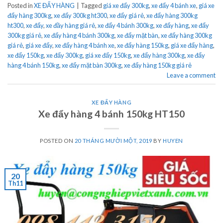
Posted in
XE ĐẨY HÀNG
|
Tagged
giá xe đẩy 300kg
,
xe đẩy 4 bánh xe
,
giá xe
đẩy hàng 300kg
,
xe đẩy 300kg ht300
,
xe đẩy giá rẻ
,
xe đẩy hàng 300kg
ht300
,
xe đẩy
,
xe đầy hàng giá rẻ
,
xe đẩy 4 bánh 300kg
,
xe đẩy hàng
,
xe đẩy
300kg giá rẻ
,
xe đẩy hàng 4 bánh 300kg
,
xe đẩy mặt bàn
,
xe đẩy hàng 300kg
giá rẻ
,
giá xe đẩy
,
xe đẩy hàng 4 bánh xe
,
xe đẩy hàng 150kg
,
giá xe đẩy hàng
,
xe đẩy 150kg
,
xe đẩy 300kg
,
giá xe đẩy 150kg
,
xe đẩy hàng 300kg
,
xe đẩy
hàng 4 bánh 150kg
,
xe đẩy mặt bàn 300kg
,
xe đẩy hàng 150kg giá rẻ
Leave a comment
XE ĐẨY HÀNG
Xe đẩy hàng 4 bánh 150kg HT150
POSTED ON
20 THÁNG MƯỜI MỘT, 2019
BY
HUYEN
20
Th11