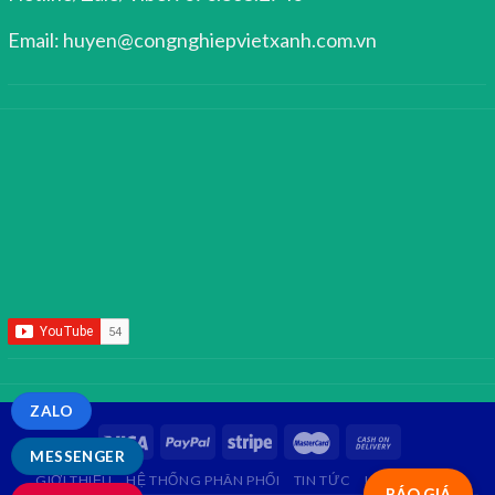
Email: huyen@congnghiepvietxanh.com.vn
ZALO
MESSENGER
GIỚI THIỆU
HỆ THỐNG PHÂN PHỐI
TIN TỨC
LIÊN HỆ
FAQ
BÁO GIÁ