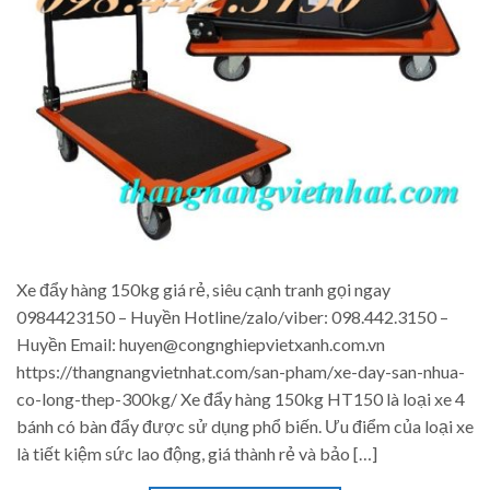
Xe đẩy hàng 150kg giá rẻ, siêu cạnh tranh gọi ngay
0984423150 – Huyền Hotline/zalo/viber: 098.442.3150 –
Huyền Email: huyen@congnghiepvietxanh.com.vn
https://thangnangvietnhat.com/san-pham/xe-day-san-nhua-
co-long-thep-300kg/ Xe đẩy hàng 150kg HT150 là loại xe 4
bánh có bàn đẩy được sử dụng phổ biến. Ưu điểm của loại xe
là tiết kiệm sức lao động, giá thành rẻ và bảo […]