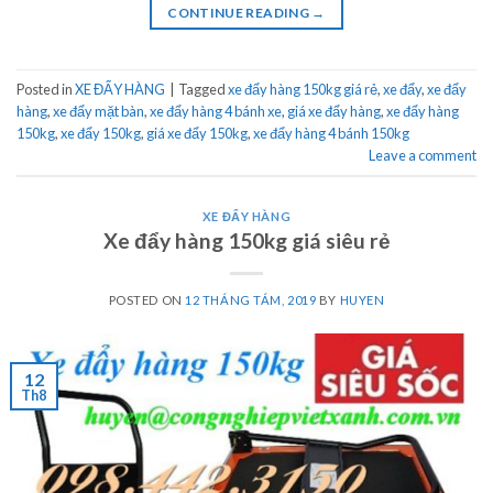
CONTINUE READING
→
Posted in
XE ĐẨY HÀNG
|
Tagged
xe đẩy hàng 150kg giá rẻ
,
xe đẩy
,
xe đẩy
hàng
,
xe đẩy mặt bàn
,
xe đẩy hàng 4 bánh xe
,
giá xe đẩy hàng
,
xe đẩy hàng
150kg
,
xe đẩy 150kg
,
giá xe đẩy 150kg
,
xe đẩy hàng 4 bánh 150kg
Leave a comment
XE ĐẨY HÀNG
Xe đẩy hàng 150kg giá siêu rẻ
POSTED ON
12 THÁNG TÁM, 2019
BY
HUYEN
12
Th8