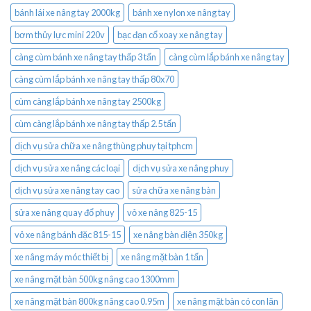
bánh lái xe nâng tay 2000kg
bánh xe nylon xe nâng tay
bơm thủy lực mini 220v
bạc đạn cổ xoay xe nâng tay
càng cùm bánh xe nâng tay thấp 3 tấn
càng cùm lắp bánh xe nâng tay
càng cùm lắp bánh xe nâng tay thấp 80x70
cùm càng lắp bánh xe nâng tay 2500kg
cùm càng lắp bánh xe nâng tay thấp 2.5 tấn
dịch vụ sửa chữa xe nâng thùng phuy tại tphcm
dịch vụ sửa xe nâng các loại
dịch vụ sửa xe nâng phuy
dịch vụ sửa xe nâng tay cao
sửa chữa xe nâng bàn
sửa xe nâng quay đổ phuy
vỏ xe nâng 825-15
vỏ xe nâng bánh đặc 815-15
xe nâng bàn điện 350kg
xe nâng máy móc thiết bị
xe nâng mặt bàn 1 tấn
xe nâng mặt bàn 500kg nâng cao 1300mm
xe nâng mặt bàn 800kg nâng cao 0.95m
xe nâng mặt bàn có con lăn