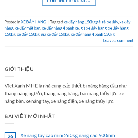
CONTINUE READING
→
Posted in
XE ĐẨY HÀNG
|
Tagged
xe đẩy hàng 150kg gái rẻ
,
xe đẩy
,
xe đẩy
hàng
,
xe đẩy mặt bàn
,
xe đẩy hàng 4 bánh xe
,
giá xe đẩy hàng
,
xe đẩy hàng
150kg
,
xe đẩy 150kg
,
giá xe đẩy 150kg
,
xe đẩy hàng 4 bánh 150kg
Leave a comment
GIỚI THIỆU
Viet Xanh MHE là nhà cung cấp thiết bị nâng hàng đầu như
thang nâng người, thang nâng hàng, bàn nâng thủy lực, xe
nâng bàn, xe nâng tay, xe nâng điện, xe nâng thủy lực.
BÀI VIẾT MỚI NHẤT
Xe nâng tay cao mini 260kg nâng cao 900mm
26