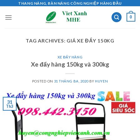
Skip
THANG NÂNG, BÀN NÂNG CÔNG NGHIỆP HÀNG ĐẦU
to
0
content
TAG ARCHIVES:
GIÁ XE ĐẨY 150KG
XE ĐẨY HÀNG
Xe đẩy hàng 150kg và 300kg
POSTED ON
31 THÁNG BA, 2020
BY
HUYEN
31
Th3