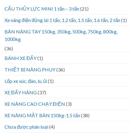
CẨU THỦY LỰC MINI 1 tấn – 3 tấn
(21)
Xe nâng điện đứng lái 1 tấn, 1.2 tấn, 1.5 tấn, 1.6 tấn, 2 tấn
(1)
BÀN NÂNG TAY 150kg, 350kg, 500kg, 750kg, 800kg,
1000kg
(36)
BÁNH XE ĐẨY
(1)
THIẾT BỊ NÂNG PHUY
(36)
Lốp xe xúc, đào, lu, ủi
(1)
XE ĐẨY HÀNG
(37)
XE NÂNG CAO CHẠY ĐIỆN
(3)
XE NÂNG MẶT BÀN 150kg-1.5 tấn
(38)
Chưa được phân loại
(4)