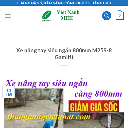
Skip
THANG NÂNG, BÀN NÂNG CÔNG NGHIỆP HÀNG ĐẦU
to
0
content
Xe nâng tay siêu ngắn 800mm M25S-8
Gamlift
11
Th8