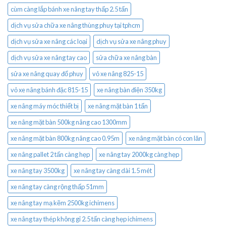
cùm càng lắp bánh xe nâng tay thấp 2.5 tấn
dịch vụ sửa chữa xe nâng thùng phuy tại tphcm
dịch vụ sửa xe nâng các loại
dịch vụ sửa xe nâng phuy
dịch vụ sửa xe nâng tay cao
sửa chữa xe nâng bàn
sửa xe nâng quay đổ phuy
vỏ xe nâng 825-15
vỏ xe nâng bánh đặc 815-15
xe nâng bàn điện 350kg
xe nâng máy móc thiết bị
xe nâng mặt bàn 1 tấn
xe nâng mặt bàn 500kg nâng cao 1300mm
xe nâng mặt bàn 800kg nâng cao 0.95m
xe nâng mặt bàn có con lăn
xe nâng pallet 2 tấn càng hẹp
xe nâng tay 2000kg càng hẹp
xe nâng tay 3500kg
xe nâng tay càng dài 1.5 mét
xe nâng tay càng rộng thấp 51mm
xe nâng tay mạ kẽm 2500kg ichimens
xe nâng tay thép không gỉ 2.5 tấn càng hẹp ichimens