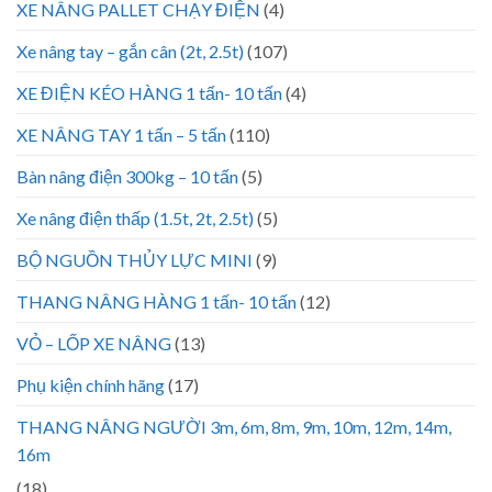
XE NÂNG PALLET CHẠY ĐIỆN
(4)
Xe nâng tay – gắn cân (2t, 2.5t)
(107)
XE ĐIỆN KÉO HÀNG 1 tấn- 10 tấn
(4)
XE NÂNG TAY 1 tấn – 5 tấn
(110)
Bàn nâng điện 300kg – 10 tấn
(5)
Xe nâng điện thấp (1.5t, 2t, 2.5t)
(5)
BỘ NGUỒN THỦY LỰC MINI
(9)
THANG NÂNG HÀNG 1 tấn- 10 tấn
(12)
VỎ – LỐP XE NÂNG
(13)
Phụ kiện chính hãng
(17)
THANG NÂNG NGƯỜI 3m, 6m, 8m, 9m, 10m, 12m, 14m,
16m
(18)