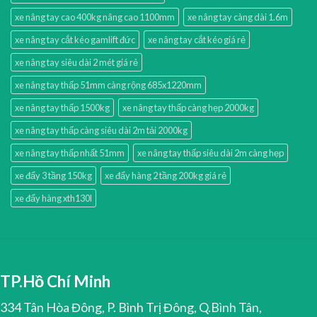
xe nâng tay cao 400kg nâng cao 1100mm
xe nâng tay càng dài 1.6m
xe nâng tay cắt kéo gamlift đức
xe nâng tay cắt kéo giá rẻ
xe nâng tay siêu dài 2 mét giá rẻ
xe nâng tay thấp 51mm càng rộng 685x1220mm
xe nâng tay thấp 1500kg
xe nâng tay thấp càng hẹp 2000kg
xe nâng tay thấp càng siêu dài 2m tải 2000kg
xe nâng tay thấp nhất 51mm
xe nâng tay thấp siêu dài 2m càng hẹp
xe đẩy 3 tầng 150kg
xe đẩy hàng 2 tầng 200kg giá rẻ
xe đẩy hàng xth130l
TP.Hồ Chí Minh
334 Tân Hòa Đông, P. Bình Trị Đông, Q.Bình Tân,