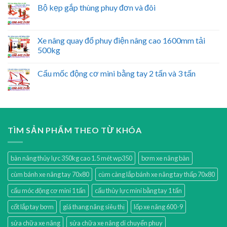
Bộ kẹp gắp thùng phuy đơn và đôi
Xe nâng quay đổ phuy điện nâng cao 1600mm tải
500kg
Cẩu mốc động cơ mini bằng tay 2 tấn và 3 tấn
TÌM SẢN PHẨM THEO TỪ KHÓA
bàn nâng thủy lực 350kg cao 1.5 mét wp350
bơm xe nâng bàn
cùm bánh xe nâng tay 70x80
cùm càng lắp bánh xe nâng tay thấp 70x80
cẩu móc động cơ mini 1 tấn
cẩu thủy lực mini bằng tay 1 tấn
cốt lắp tay bơm
giá thang nâng siêu thị
lốp xe nâng 600-9
sửa chữa xe nâng
sửa chữa xe nâng di chuyển phuy