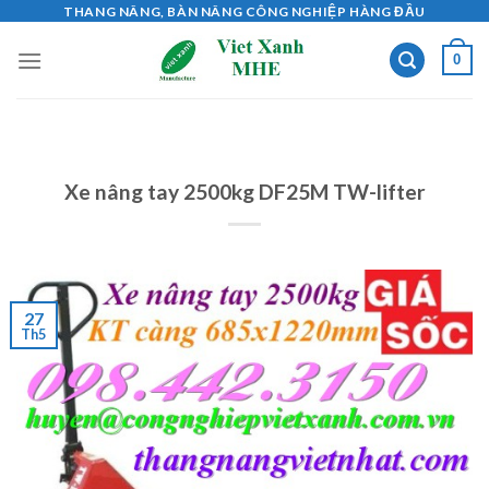
Skip
THANG NÂNG, BÀN NÂNG CÔNG NGHIỆP HÀNG ĐẦU
to
0
content
Xe nâng tay 2500kg DF25M TW-lifter
27
Th5