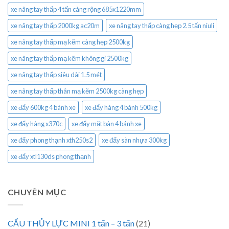
xe nâng tay thấp 4 tấn càng rộng 685x1220mm
xe nâng tay thấp 2000kg ac20m
xe nâng tay thấp càng hẹp 2.5 tấn niuli
xe nâng tay thấp mạ kẽm càng hẹp 2500kg
xe nâng tay thấp mạ kẽm không gỉ 2500kg
xe nâng tay thấp siêu dài 1.5 mét
xe nâng tay thấp thân mạ kẽm 2500kg càng hẹp
xe đẩy 600kg 4 bánh xe
xe đẩy hàng 4 bánh 500kg
xe đẩy hàng x370c
xe đẩy mặt bàn 4 bánh xe
xe đẩy phong thạnh xth250s2
xe đẩy sàn nhựa 300kg
xe đẩy xtl130ds phong thạnh
CHUYÊN MỤC
CẨU THỦY LỰC MINI 1 tấn – 3 tấn
(21)