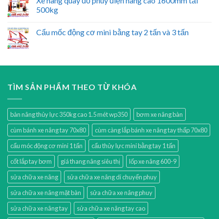
Xe nâng quay đổ phuy điện nâng cao 1600mm tải
500kg
Cẩu mốc động cơ mini bằng tay 2 tấn và 3 tấn
TÌM SẢN PHẨM THEO TỪ KHÓA
bàn nâng thủy lực 350kg cao 1.5 mét wp350
bơm xe nâng bàn
cùm bánh xe nâng tay 70x80
cùm càng lắp bánh xe nâng tay thấp 70x80
cẩu móc động cơ mini 1 tấn
cẩu thủy lực mini bằng tay 1 tấn
cốt lắp tay bơm
giá thang nâng siêu thị
lốp xe nâng 600-9
sửa chữa xe nâng
sửa chữa xe nâng di chuyển phuy
sửa chữa xe nâng mặt bàn
sửa chữa xe nâng phuy
sửa chữa xe nâng tay
sửa chữa xe nâng tay cao