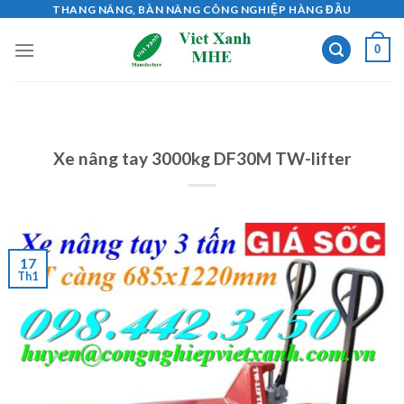
Skip
THANG NÂNG, BÀN NÂNG CÔNG NGHIỆP HÀNG ĐẦU
to
0
content
Xe nâng tay 3000kg DF30M TW-lifter
17
Th1