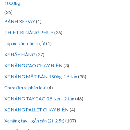
1000kg
(36)
BÁNH XE ĐẨY
(1)
THIẾT BỊ NÂNG PHUY
(36)
Lốp xe xúc, đào, lu, ủi
(1)
XE ĐẨY HÀNG
(37)
XE NÂNG CAO CHẠY ĐIỆN
(3)
XE NÂNG MẶT BÀN 150kg-1.5 tấn
(38)
Chưa được phân loại
(4)
XE NÂNG TAY CAO 0.5 tấn – 2 tấn
(46)
XE NÂNG PALLET CHẠY ĐIỆN
(4)
Xe nâng tay – gắn cân (2t, 2.5t)
(107)