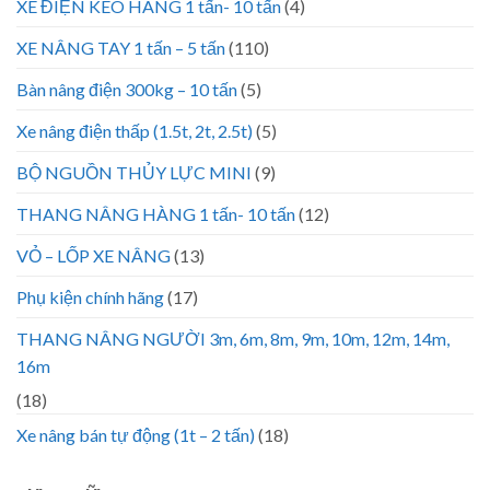
XE ĐIỆN KÉO HÀNG 1 tấn- 10 tấn
(4)
XE NÂNG TAY 1 tấn – 5 tấn
(110)
Bàn nâng điện 300kg – 10 tấn
(5)
Xe nâng điện thấp (1.5t, 2t, 2.5t)
(5)
BỘ NGUỒN THỦY LỰC MINI
(9)
THANG NÂNG HÀNG 1 tấn- 10 tấn
(12)
VỎ – LỐP XE NÂNG
(13)
Phụ kiện chính hãng
(17)
THANG NÂNG NGƯỜI 3m, 6m, 8m, 9m, 10m, 12m, 14m,
16m
(18)
Xe nâng bán tự động (1t – 2 tấn)
(18)