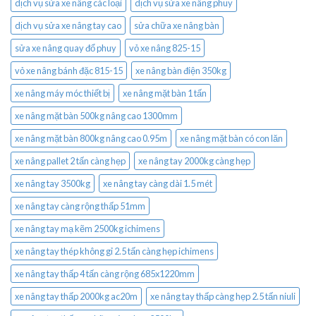
dịch vụ sửa xe nâng các loại
dịch vụ sửa xe nâng phuy
dịch vụ sửa xe nâng tay cao
sửa chữa xe nâng bàn
sửa xe nâng quay đổ phuy
vỏ xe nâng 825-15
vỏ xe nâng bánh đặc 815-15
xe nâng bàn điện 350kg
xe nâng máy móc thiết bị
xe nâng mặt bàn 1 tấn
xe nâng mặt bàn 500kg nâng cao 1300mm
xe nâng mặt bàn 800kg nâng cao 0.95m
xe nâng mặt bàn có con lăn
xe nâng pallet 2 tấn càng hẹp
xe nâng tay 2000kg càng hẹp
xe nâng tay 3500kg
xe nâng tay càng dài 1.5 mét
xe nâng tay càng rộng thấp 51mm
xe nâng tay mạ kẽm 2500kg ichimens
xe nâng tay thép không gỉ 2.5 tấn càng hẹp ichimens
xe nâng tay thấp 4 tấn càng rộng 685x1220mm
xe nâng tay thấp 2000kg ac20m
xe nâng tay thấp càng hẹp 2.5 tấn niuli