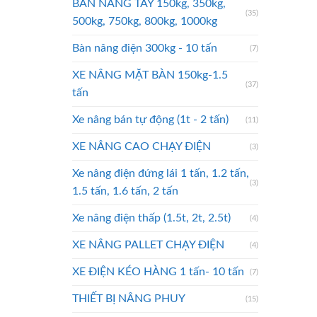
BÀN NÂNG TAY 150kg, 350kg,
(35)
500kg, 750kg, 800kg, 1000kg
Bàn nâng điện 300kg - 10 tấn
(7)
XE NÂNG MẶT BÀN 150kg-1.5
(37)
tấn
Xe nâng bán tự động (1t - 2 tấn)
(11)
XE NÂNG CAO CHẠY ĐIỆN
(3)
Xe nâng điện đứng lái 1 tấn, 1.2 tấn,
(3)
1.5 tấn, 1.6 tấn, 2 tấn
Xe nâng điện thấp (1.5t, 2t, 2.5t)
(4)
XE NÂNG PALLET CHẠY ĐIỆN
(4)
XE ĐIỆN KÉO HÀNG 1 tấn- 10 tấn
(7)
THIẾT BỊ NÂNG PHUY
(15)