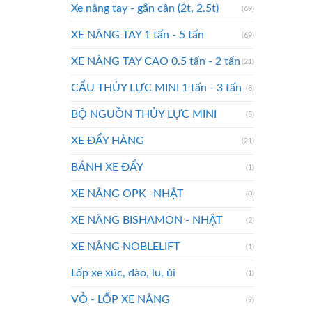
Xe nâng tay - gắn cân (2t, 2.5t)
(69)
XE NÂNG TAY 1 tấn - 5 tấn
(69)
XE NÂNG TAY CAO 0.5 tấn - 2 tấn
(21)
CẨU THỦY LỰC MINI 1 tấn - 3 tấn
(8)
BỘ NGUỒN THỦY LỰC MINI
(5)
XE ĐẨY HÀNG
(21)
BÁNH XE ĐẨY
(1)
XE NÂNG OPK -NHẬT
(0)
XE NÂNG BISHAMON - NHẬT
(2)
XE NÂNG NOBLELIFT
(1)
Lốp xe xúc, đào, lu, ủi
(1)
VỎ - LỐP XE NÂNG
(9)