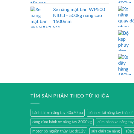
Xe nâng mặt bàn WP500
NIULI - 500kg nâng cao
1500mm
TÌM SẢN PHẨM THEO TỪ KHÓA
bánh tải xe nâng tay 80x70 pu
bánh xe lái nâng tay thấp 
càng cùm bánh xe nâng tay 3000kg
cùm bánh xe nâng ta
motor bộ nguồn thủy lực dc12v
sửa chữa xe nâng
sửa 