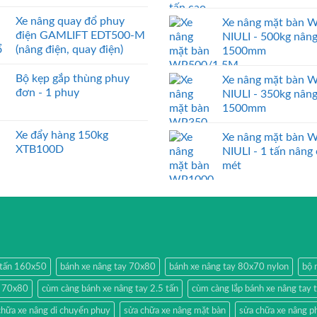
Xe nâng quay đổ phuy
Xe nâng mặt bàn 
điện GAMLIFT EDT500-M
NIULI - 500kg nân
(nâng điện, quay điện)
1500mm
Bộ kẹp gắp thùng phuy
Xe nâng mặt bàn 
đơn - 1 phuy
NIULI - 350kg nân
1500mm
Xe đẩy hàng 150kg
Xe nâng mặt bàn 
XTB100D
NIULI - 1 tấn nâng
mét
2 tấn 160x50
bánh xe nâng tay 70x80
bánh xe nâng tay 80x70 nylon
bộ 
y 70x80
cùm càng bánh xe nâng tay 2.5 tấn
cùm càng lắp bánh xe nâng tay 
chữa xe nâng di chuyển phuy
sửa chữa xe nâng mặt bàn
sửa chữa xe nâng p