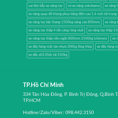
vai đòn bẫy xe nâng tay
vỏ xe nâng yokohama
xe nâng
xe nâng quay đổ thùng phuy bằng điện cao 1.6 mét tải trọn
xe nâng tay bậc thang 1500kg nâng cao 800mm
xe nâng 
xe nâng tay thấp 4 tấn càng rộng niuli
xe nâng tay thấp 1
xe nâng tay thấp siêu ngắn 800mm 2500kg ichimens
xe 
xe đẩy hàng mặt sàn nhựa 300kg lồng thép
xe đẩy hàng m
xe đẩy xtl130ds tải 350kg
TP.Hồ Chí Minh
334 Tân Hòa Đông, P. Bình Trị Đông, Q.Bình T
TP.HCM
Hotline/Zalo/Viber: 098.442.3150