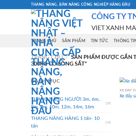
Skip
THANG NÂNG, BÀN NÂNG CÔNG NGHIỆP HÀNG ĐẦU
to
CÔNG TY T
content
VIET XANH M
TRANG CHỦ
SẢN PHẨM
TIN TỨC
THÔNG TI
TRANG CHỦ
/
SẢN PHẨM ĐƯỢC GẮN T
300KG CÓ LỒNG SẮT”
DANH MỤC
XE ĐẨY 
Xe đẩy s
THANG NÂNG NGƯỜI 3m, 6m,
(29)
8m, 9m, 10m, 12m, 14m, 16m
THANG NÂNG HÀNG 1 tấn- 10
(14)
tấn