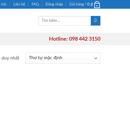
n tức
Liên hệ
FAQ
Đăng nhập
Giỏ hàng /
0
₫
0
Tìm
kiếm:
Hotline: 098 442 3150
ả duy nhất