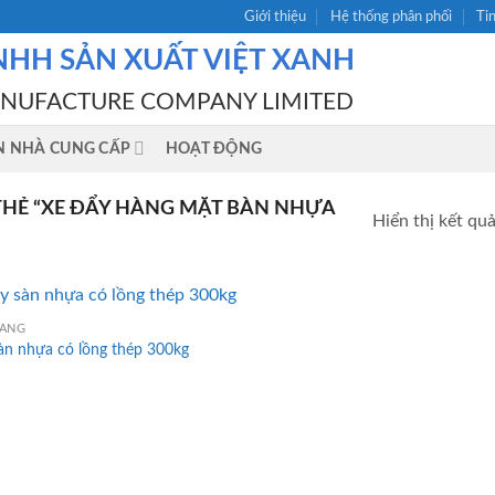
Giới thiệu
Hệ thống phân phối
Ti
NHH SẢN XUẤT VIỆT XANH
ANUFACTURE COMPANY LIMITED
N NHÀ CUNG CẤP
HOẠT ĐỘNG
HẺ “XE ĐẨY HÀNG MẶT BÀN NHỰA
Hiển thị kết qu
HÀNG
àn nhựa có lồng thép 300kg