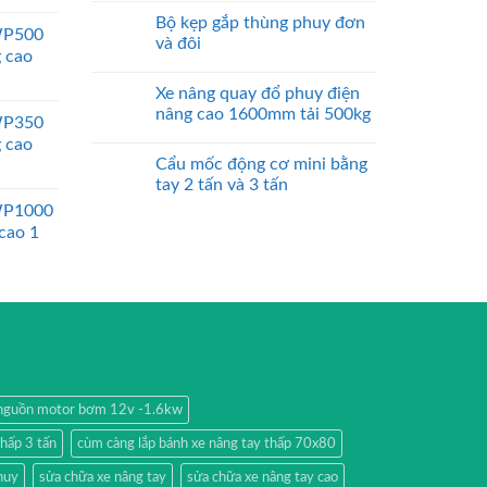
Bộ kẹp gắp thùng phuy đơn
WP500
và đôi
g cao
Xe nâng quay đổ phuy điện
nâng cao 1600mm tải 500kg
WP350
g cao
Cẩu mốc động cơ mini bằng
tay 2 tấn và 3 tấn
WP1000
 cao 1
nguồn motor bơm 12v -1.6kw
thấp 3 tấn
cùm càng lắp bánh xe nâng tay thấp 70x80
huy
sửa chữa xe nâng tay
sửa chữa xe nâng tay cao