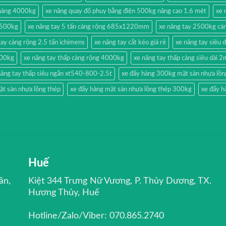
 hàng 4000kg
xe nâng quay đổ phuy bằng điện 500kg nâng cao 1.6 mét
xe 
g 500kg
xe nâng tay 5 tấn càng rộng 685x1220mm
xe nâng tay 2500kg càn
tay càng rộng 2.5 tấn ichimens
xe nâng tay cắt kéo giá rẻ
xe nâng tay siêu 
500kg
xe nâng tay thấp càng rộng 4000kg
xe nâng tay thấp càng siêu dài 
nâng tay thấp siêu ngắn xt540-800-2.5t
xe đẩy hàng 300kg mặt sàn nhựa lồn
ặt sàn nhựa lồng thép
xe đẩy hàng mặt sàn nhựa lồng thép 300kg
xe đẩy h
Huế
ân,
Kiệt 344 Trưng Nữ Vương, P. Thủy Dương, TX.
Hương Thủy, Huế
Hotline/Zalo/Viber: 070.865.2740