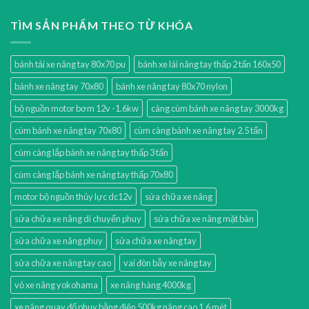
TÌM SẢN PHẨM THEO TỪ KHÓA
bánh tải xe nâng tay 80x70 pu
bánh xe lái nâng tay thấp 2 tấn 160x50
bánh xe nâng tay 70x80
bánh xe nâng tay 80x70 nylon
bộ nguồn motor bơm 12v -1.6kw
càng cùm bánh xe nâng tay 3000kg
cùm bánh xe nâng tay 70x80
cùm càng bánh xe nâng tay 2.5 tấn
cùm càng lắp bánh xe nâng tay thấp 3 tấn
cùm càng lắp bánh xe nâng tay thấp 70x80
motor bộ nguồn thủy lực dc12v
sửa chữa xe nâng
sửa chữa xe nâng di chuyển phuy
sửa chữa xe nâng mặt bàn
sửa chữa xe nâng phuy
sửa chữa xe nâng tay
sửa chữa xe nâng tay cao
vai đòn bẫy xe nâng tay
vỏ xe nâng yokohama
xe nâng hàng 4000kg
xe nâng quay đổ phuy bằng điện 500kg nâng cao 1.6 mét