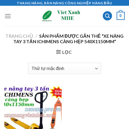
Skip
THANG NÂNG, BÀN NÂNG CÔNG NGHIỆP HÀNG ĐẦU
to
0
content
TRANG CHỦ
/
SẢN PHẨM ĐƯỢC GẮN THẺ “XE NÂNG
TAY 3 TẤN ICHIMENS CÀNG HẸP 540X1150MM”
LỌC