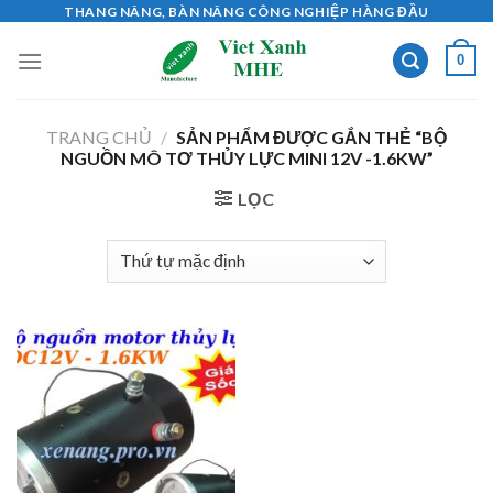
Skip
THANG NÂNG, BÀN NÂNG CÔNG NGHIỆP HÀNG ĐẦU
to
0
content
TRANG CHỦ
/
SẢN PHẨM ĐƯỢC GẮN THẺ “BỘ
NGUỒN MÔ TƠ THỦY LỰC MINI 12V -1.6KW”
LỌC