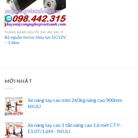
THANG NÂNG NGƯỜI 3M, 6M, 8M, 9M, 10M, 12M, 14M, 16M
Bộ nguồn motor thủy lực DC12V
– 1.6kw
MỚI NHẤT
Xe nâng tay cao mini 260kg nâng cao 900mm
NIULI
Xe nâng tay cao 1 tấn nâng cao 1.6 mét CTY-
E1.0T/1.6M - NIULI