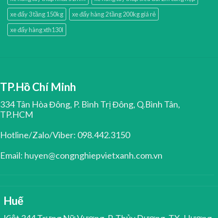
xe đẩy 3 tầng 150kg
xe đẩy hàng 2 tầng 200kg giá rẻ
xe đẩy hàng xth130l
TP.Hồ Chí Minh
334 Tân Hòa Đông, P. Bình Trị Đông, Q.Bình Tân,
TP.HCM
Hotline/Zalo/Viber: 098.442.3150
Email: huyen@congnghiepvietxanh.com.vn
Huế
Kiệt 344 Trưng Nữ Vương, P. Thủy Dương, TX. Hương