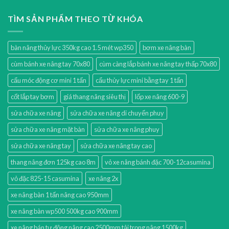
TÌM SẢN PHẨM THEO TỪ KHÓA
bàn nâng thủy lực 350kg cao 1.5 mét wp350
bơm xe nâng bàn
cùm bánh xe nâng tay 70x80
cùm càng lắp bánh xe nâng tay thấp 70x80
cẩu móc động cơ mini 1 tấn
cẩu thủy lực mini bằng tay 1 tấn
cốt lắp tay bơm
giá thang nâng siêu thị
lốp xe nâng 600-9
sửa chữa xe nâng
sửa chữa xe nâng di chuyển phuy
sửa chữa xe nâng mặt bàn
sửa chữa xe nâng phuy
sửa chữa xe nâng tay
sửa chữa xe nâng tay cao
thang nâng đơn 125kg cao 8m
vỏ xe nâng bánh đặc 700-12casumina
vỏ đặc 825-15 casumina
xe nâng 2x
xe nâng bàn 1 tấn nâng cao 950mm
xe nâng bàn wp500 500kg cao 900mm
xe nâng bán tự động nâng cao 2500mm tải trọng nâng 1500kg