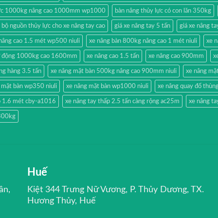
 lực 1000kg nâng cao 1000mm wp1000
bàn nâng thủy lực có con lăn 350kg
bộ nguồn thủy lực cho xe nâng tay cao
giá xe nâng tay 5 tấn
giá xe nâng t
nâng cao 1.5 mét wp500 niuli
xe nâng bàn 800kg nâng cao 1 mét niuli
xe 
tự động 1000kg cao 1600mm
xe nâng cao 1.5 tấn
xe nâng cao 900mm
x
ng hàng 3.5 tấn
xe nâng mặt bàn 500kg nâng cao 900mm niuli
xe nâng mặt
 mặt bàn wp350 niuli
xe nâng mặt bàn wp1000 niuli
xe nâng quay đổ thùng
o 1.6 mét cby-a1016
xe nâng tay thấp 2.5 tấn càng rộng ac25m
xe nâng t
 300kg
Huế
ân,
Kiệt 344 Trưng Nữ Vương, P. Thủy Dương, TX.
Hương Thủy, Huế