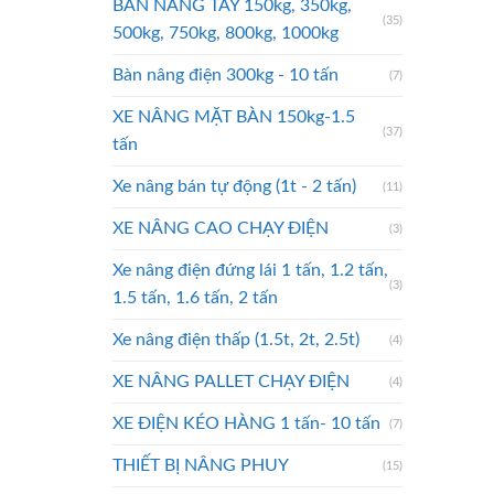
BÀN NÂNG TAY 150kg, 350kg,
(35)
500kg, 750kg, 800kg, 1000kg
Bàn nâng điện 300kg - 10 tấn
(7)
XE NÂNG MẶT BÀN 150kg-1.5
(37)
tấn
Xe nâng bán tự động (1t - 2 tấn)
(11)
XE NÂNG CAO CHẠY ĐIỆN
(3)
Xe nâng điện đứng lái 1 tấn, 1.2 tấn,
(3)
1.5 tấn, 1.6 tấn, 2 tấn
Xe nâng điện thấp (1.5t, 2t, 2.5t)
(4)
XE NÂNG PALLET CHẠY ĐIỆN
(4)
XE ĐIỆN KÉO HÀNG 1 tấn- 10 tấn
(7)
THIẾT BỊ NÂNG PHUY
(15)