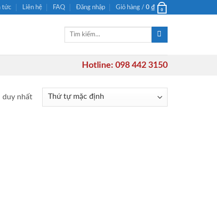
n tức
Liên hệ
FAQ
Đăng nhập
Giỏ hàng /
0
₫
0
Tìm
kiếm:
Hotline: 098 442 3150
ả duy nhất