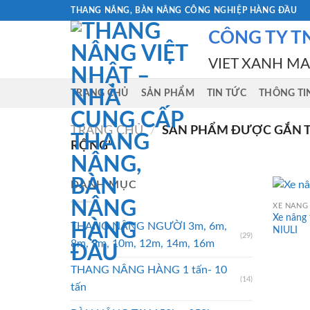
Skip
THANG NÂNG, BÀN NÂNG CÔNG NGHIỆP HÀNG ĐẦU
to
CÔNG TY T
content
VIET XANH M
TRANG CHỦ
SẢN PHẨM
TIN TỨC
THÔNG TI
TRANG CHỦ
/
SẢN PHẨM ĐƯỢC GẮN T
RỘNG”
DANH MỤC
XE NÂNG 
Xe nâng
THANG NÂNG NGƯỜI 3m, 6m,
NIULI
(29)
8m, 9m, 10m, 12m, 14m, 16m
THANG NÂNG HÀNG 1 tấn- 10
(14)
tấn