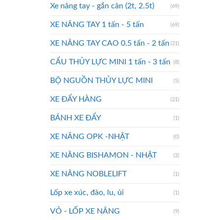
Xe nâng tay - gắn cân (2t, 2.5t)
(69)
XE NÂNG TAY 1 tấn - 5 tấn
(69)
XE NÂNG TAY CAO 0.5 tấn - 2 tấn
(21)
CẨU THỦY LỰC MINI 1 tấn - 3 tấn
(8)
BỘ NGUỒN THỦY LỰC MINI
(5)
XE ĐẨY HÀNG
(21)
BÁNH XE ĐẨY
(1)
XE NÂNG OPK -NHẬT
(0)
XE NÂNG BISHAMON - NHẬT
(2)
XE NÂNG NOBLELIFT
(1)
Lốp xe xúc, đào, lu, ủi
(1)
VỎ - LỐP XE NÂNG
(9)