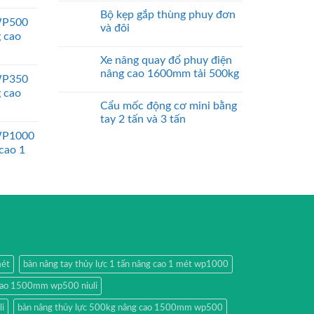
Bộ kẹp gắp thùng phuy đơn
WP500
và đôi
g cao
Xe nâng quay đổ phuy điện
nâng cao 1600mm tải 500kg
WP350
g cao
Cẩu mốc động cơ mini bằng
tay 2 tấn và 3 tấn
WP1000
 cao 1
mét
bàn nâng tay thủy lực 1 tấn nâng cao 1 mét wp1000
 cao 1500mm wp500 niuli
i
bàn nâng thủy lực 500kg nâng cao 1500mm wp500