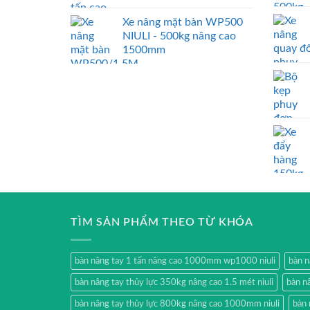
Xe nâng mặt bàn WP500
NIULI - 500kg nâng cao
1500mm
TÌM SẢN PHẨM THEO TỪ KHÓA
bàn nâng tay 1 tấn nâng cao 1000mm wp1000 niuli
bàn 
bàn nâng tay thủy lực 350kg nâng cao 1.5 mét niuli
bàn n
bàn nâng tay thủy lực 800kg nâng cao 1000mm niuli
bàn 