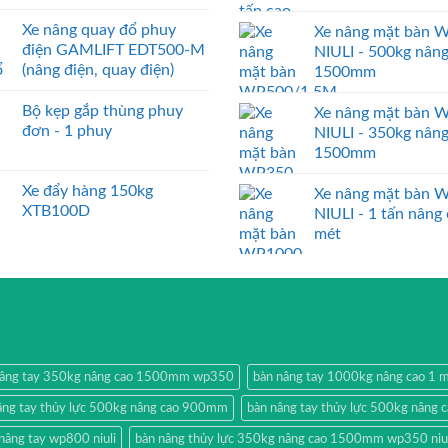
Xe nâng quay đổ phuy
Xe nâng mặt bàn 
điện GAMLIFT EDT500-M
NIULI - 500kg nân
(nâng điện, quay điện)
1500mm
Bộ kẹp gắp thùng phuy
Xe nâng mặt bàn 
đơn - 1 phuy
NIULI - 350kg nân
1500mm
Xe đẩy hàng 150kg
Xe nâng mặt bàn 
XTB100D
NIULI - 1 tấn nâng
mét
nâng tay 350kg nâng cao 1500mm wp350
bàn nâng tay 1000kg nâng cao 1 
âng tay thủy lực 500kg nâng cao 900mm
bàn nâng tay thủy lực 500kg nâng
nâng tay wp800 niuli
bàn nâng thủy lực 350kg nâng cao 1500mm wp350 niul