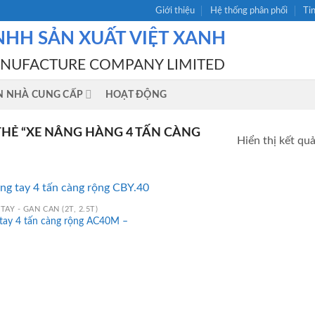
Giới thiệu
Hệ thống phân phối
Ti
NHH SẢN XUẤT VIỆT XANH
ANUFACTURE COMPANY LIMITED
N NHÀ CUNG CẤP
HOẠT ĐỘNG
HẺ “XE NÂNG HÀNG 4 TẤN CÀNG
Hiển thị kết qu
TAY - GẮN CÂN (2T, 2.5T)
 tay 4 tấn càng rộng AC40M –