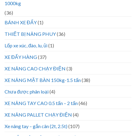
1000kg
(36)
BÁNH XE ĐẨY
(1)
THIẾT BỊ NÂNG PHUY
(36)
Lốp xe xúc, đào, lu, ủi
(1)
XE ĐẨY HÀNG
(37)
XE NÂNG CAO CHẠY ĐIỆN
(3)
XE NÂNG MẶT BÀN 150kg-1.5 tấn
(38)
Chưa được phân loại
(4)
XE NÂNG TAY CAO 0.5 tấn – 2 tấn
(46)
XE NÂNG PALLET CHẠY ĐIỆN
(4)
Xe nâng tay – gắn cân (2t, 2.5t)
(107)