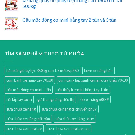
Xe nâng quay đổ phuy điện nâng cao 1600mm tải
500kg
Cẩu mốc động cơ mini bằng tay 2 tấn và 3 tấn
TÌM SẢN PHẨM THEO TỪ KHÓA
bàn nâng thủy lực 350kg cao 1.5 mét wp350
bơm xe nâng bàn
cùm bánh xe nâng tay 70x80
cùm càng lắp bánh xe nâng tay thấp 70x80
cẩu móc động cơ mini 1 tấn
cẩu thủy lực mini bằng tay 1 tấn
cốt lắp tay bơm
giá thang nâng siêu thị
lốp xe nâng 600-9
sửa chữa xe nâng
sửa chữa xe nâng di chuyển phuy
sửa chữa xe nâng mặt bàn
sửa chữa xe nâng phuy
sửa chữa xe nâng tay
sửa chữa xe nâng tay cao