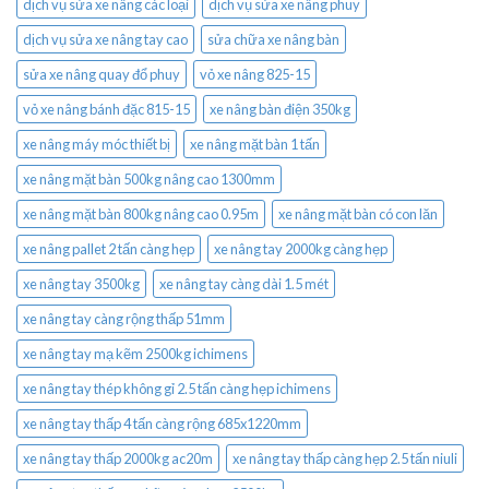
dịch vụ sửa xe nâng các loại
dịch vụ sửa xe nâng phuy
dịch vụ sửa xe nâng tay cao
sửa chữa xe nâng bàn
sửa xe nâng quay đổ phuy
vỏ xe nâng 825-15
vỏ xe nâng bánh đặc 815-15
xe nâng bàn điện 350kg
xe nâng máy móc thiết bị
xe nâng mặt bàn 1 tấn
xe nâng mặt bàn 500kg nâng cao 1300mm
xe nâng mặt bàn 800kg nâng cao 0.95m
xe nâng mặt bàn có con lăn
xe nâng pallet 2 tấn càng hẹp
xe nâng tay 2000kg càng hẹp
xe nâng tay 3500kg
xe nâng tay càng dài 1.5 mét
xe nâng tay càng rộng thấp 51mm
xe nâng tay mạ kẽm 2500kg ichimens
xe nâng tay thép không gỉ 2.5 tấn càng hẹp ichimens
xe nâng tay thấp 4 tấn càng rộng 685x1220mm
xe nâng tay thấp 2000kg ac20m
xe nâng tay thấp càng hẹp 2.5 tấn niuli