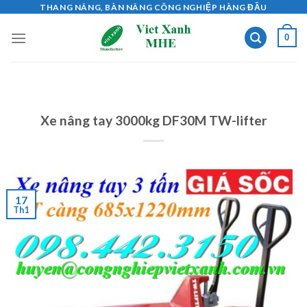
Skip
THANG NÂNG, BÀN NÂNG CÔNG NGHIỆP HÀNG ĐẦU
to
0
content
Xe nâng tay 3000kg DF30M TW-lifter
17
Th1