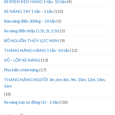
XE ĐIỆN KÉO HÀNG 1 tấn- 10 tấn
(4)
XE NÂNG TAY 1 tấn – 5 tấn
(110)
Bàn nâng điện 300kg – 10 tấn
(5)
Xe nâng điện thấp (1.5t, 2t, 2.5t)
(5)
BỘ NGUỒN THỦY LỰC MINI
(9)
THANG NÂNG HÀNG 1 tấn- 10 tấn
(12)
VỎ – LỐP XE NÂNG
(13)
Phụ kiện chính hãng
(17)
THANG NÂNG NGƯỜI 3m, 6m, 8m, 9m, 10m, 12m, 14m,
16m
(18)
Xe nâng bán tự động (1t – 2 tấn)
(18)