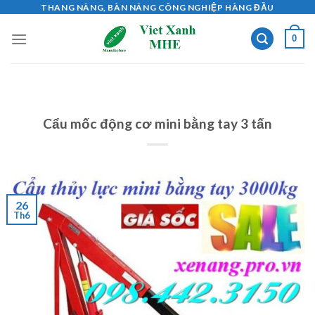
Skip
THANG NÂNG, BÀN NÂNG CÔNG NGHIỆP HÀNG ĐẦU
to
0
content
Cẩu mốc động cơ mini bằng tay 3 tấn
26
Th6