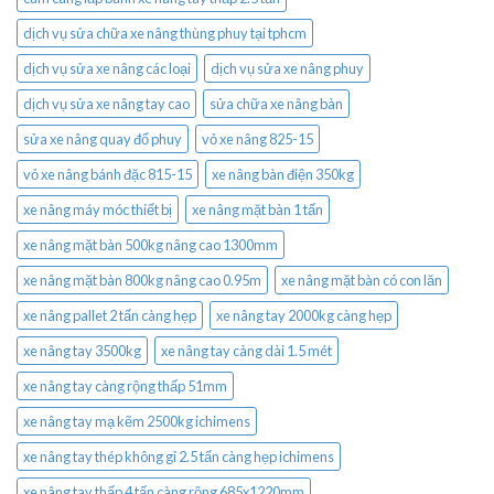
dịch vụ sửa chữa xe nâng thùng phuy tại tphcm
dịch vụ sửa xe nâng các loại
dịch vụ sửa xe nâng phuy
dịch vụ sửa xe nâng tay cao
sửa chữa xe nâng bàn
sửa xe nâng quay đổ phuy
vỏ xe nâng 825-15
vỏ xe nâng bánh đặc 815-15
xe nâng bàn điện 350kg
xe nâng máy móc thiết bị
xe nâng mặt bàn 1 tấn
xe nâng mặt bàn 500kg nâng cao 1300mm
xe nâng mặt bàn 800kg nâng cao 0.95m
xe nâng mặt bàn có con lăn
xe nâng pallet 2 tấn càng hẹp
xe nâng tay 2000kg càng hẹp
xe nâng tay 3500kg
xe nâng tay càng dài 1.5 mét
xe nâng tay càng rộng thấp 51mm
xe nâng tay mạ kẽm 2500kg ichimens
xe nâng tay thép không gỉ 2.5 tấn càng hẹp ichimens
xe nâng tay thấp 4 tấn càng rộng 685x1220mm