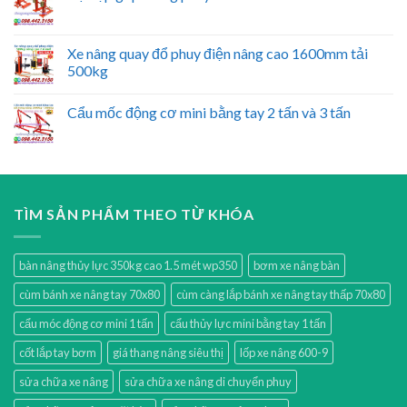
Xe nâng quay đổ phuy điện nâng cao 1600mm tải
500kg
Cẩu mốc động cơ mini bằng tay 2 tấn và 3 tấn
TÌM SẢN PHẨM THEO TỪ KHÓA
bàn nâng thủy lực 350kg cao 1.5 mét wp350
bơm xe nâng bàn
cùm bánh xe nâng tay 70x80
cùm càng lắp bánh xe nâng tay thấp 70x80
cẩu móc động cơ mini 1 tấn
cẩu thủy lực mini bằng tay 1 tấn
cốt lắp tay bơm
giá thang nâng siêu thị
lốp xe nâng 600-9
sửa chữa xe nâng
sửa chữa xe nâng di chuyển phuy