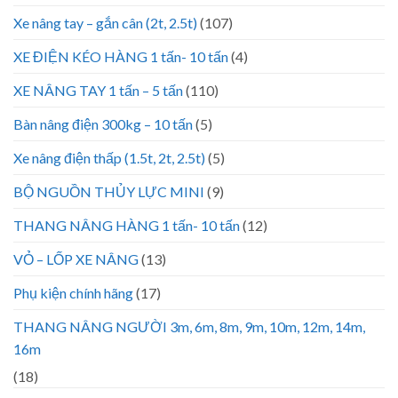
Xe nâng tay – gắn cân (2t, 2.5t)
(107)
XE ĐIỆN KÉO HÀNG 1 tấn- 10 tấn
(4)
XE NÂNG TAY 1 tấn – 5 tấn
(110)
Bàn nâng điện 300kg – 10 tấn
(5)
Xe nâng điện thấp (1.5t, 2t, 2.5t)
(5)
BỘ NGUỒN THỦY LỰC MINI
(9)
THANG NÂNG HÀNG 1 tấn- 10 tấn
(12)
VỎ – LỐP XE NÂNG
(13)
Phụ kiện chính hãng
(17)
THANG NÂNG NGƯỜI 3m, 6m, 8m, 9m, 10m, 12m, 14m,
16m
(18)