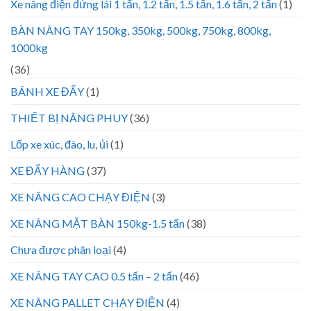
Xe nâng điện đứng lái 1 tấn, 1.2 tấn, 1.5 tấn, 1.6 tấn, 2 tấn
(1)
BÀN NÂNG TAY 150kg, 350kg, 500kg, 750kg, 800kg,
1000kg
(36)
BÁNH XE ĐẨY
(1)
THIẾT BỊ NÂNG PHUY
(36)
Lốp xe xúc, đào, lu, ủi
(1)
XE ĐẨY HÀNG
(37)
XE NÂNG CAO CHẠY ĐIỆN
(3)
XE NÂNG MẶT BÀN 150kg-1.5 tấn
(38)
Chưa được phân loại
(4)
XE NÂNG TAY CAO 0.5 tấn – 2 tấn
(46)
XE NÂNG PALLET CHẠY ĐIỆN
(4)