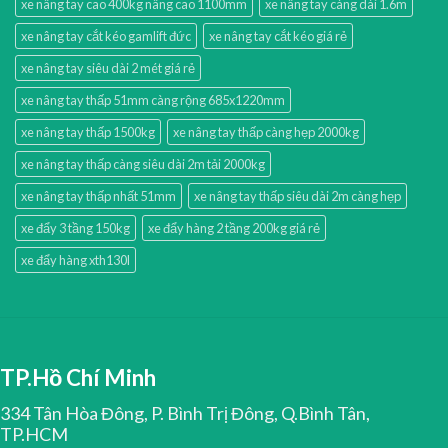
xe nâng tay cao 400kg nâng cao 1100mm
xe nâng tay càng dài 1.6m
xe nâng tay cắt kéo gamlift đức
xe nâng tay cắt kéo giá rẻ
xe nâng tay siêu dài 2 mét giá rẻ
xe nâng tay thấp 51mm càng rộng 685x1220mm
xe nâng tay thấp 1500kg
xe nâng tay thấp càng hẹp 2000kg
xe nâng tay thấp càng siêu dài 2m tải 2000kg
xe nâng tay thấp nhất 51mm
xe nâng tay thấp siêu dài 2m càng hẹp
xe đẩy 3 tầng 150kg
xe đẩy hàng 2 tầng 200kg giá rẻ
xe đẩy hàng xth130l
TP.Hồ Chí Minh
334 Tân Hòa Đông, P. Bình Trị Đông, Q.Bình Tân,
TP.HCM