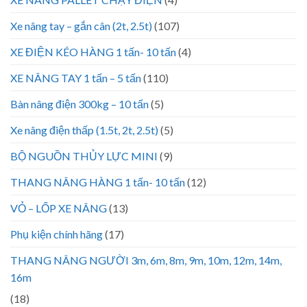
Xe nâng tay – gắn cân (2t, 2.5t)
(107)
XE ĐIỆN KÉO HÀNG 1 tấn- 10 tấn
(4)
XE NÂNG TAY 1 tấn – 5 tấn
(110)
Bàn nâng điện 300kg – 10 tấn
(5)
Xe nâng điện thấp (1.5t, 2t, 2.5t)
(5)
BỘ NGUỒN THỦY LỰC MINI
(9)
THANG NÂNG HÀNG 1 tấn- 10 tấn
(12)
VỎ – LỐP XE NÂNG
(13)
Phụ kiện chính hãng
(17)
THANG NÂNG NGƯỜI 3m, 6m, 8m, 9m, 10m, 12m, 14m,
16m
(18)