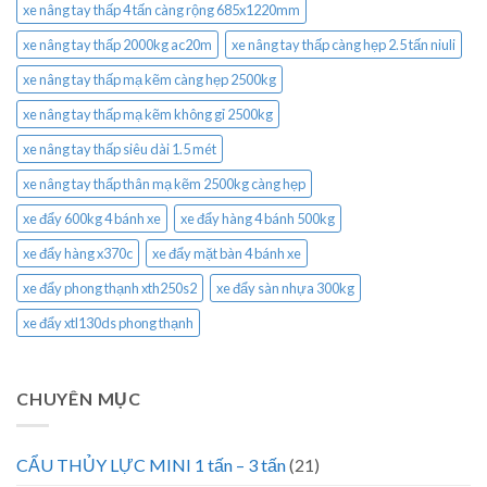
xe nâng tay thấp 4 tấn càng rộng 685x1220mm
xe nâng tay thấp 2000kg ac20m
xe nâng tay thấp càng hẹp 2.5 tấn niuli
xe nâng tay thấp mạ kẽm càng hẹp 2500kg
xe nâng tay thấp mạ kẽm không gỉ 2500kg
xe nâng tay thấp siêu dài 1.5 mét
xe nâng tay thấp thân mạ kẽm 2500kg càng hẹp
xe đẩy 600kg 4 bánh xe
xe đẩy hàng 4 bánh 500kg
xe đẩy hàng x370c
xe đẩy mặt bàn 4 bánh xe
xe đẩy phong thạnh xth250s2
xe đẩy sàn nhựa 300kg
xe đẩy xtl130ds phong thạnh
CHUYÊN MỤC
CẨU THỦY LỰC MINI 1 tấn – 3 tấn
(21)