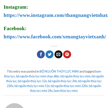
Instagram:
https://www.instagram.com/thangnangvietnhat
Facebook:
https://www.facebook.com/xenangtayvietxanh/
This entry was posted in
BỘ NGUỒN THỦY LỰC MINI
and tagged
bom
thủy lực
,
bộ nguồn thủy lực mini chạy điện
,
bộ nguồn thủy lực mini
,
bộ nguồn
thủy lục
,
bộ nguồn thủy lực 12v
,
bộ nguồn thủy lực 24v
,
bộ nguồn thủy lực
220v
,
bộ nguồn thủy lực mini 12v
,
bộ nguồn thủy lực mini 220v
,
bộ nguồn
thủy lực mini 24v
,
bom thủy lực mini
.