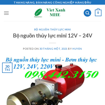
Skip
THANG NÂNG, BÀN NÂNG CÔNG NGHIỆP HÀNG ĐẦU
to
0
content
BỘ NGUỒN THỦY LỰC MINI
Bộ nguồn thủy lực mini 12V – 24V
POSTED ON
30 THÁNG MỘT, 2021
BY
HUYEN
30
Th1