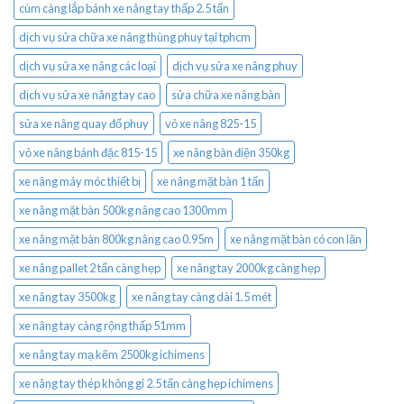
cùm càng lắp bánh xe nâng tay thấp 2.5 tấn
dịch vụ sửa chữa xe nâng thùng phuy tại tphcm
dịch vụ sửa xe nâng các loại
dịch vụ sửa xe nâng phuy
dịch vụ sửa xe nâng tay cao
sửa chữa xe nâng bàn
sửa xe nâng quay đổ phuy
vỏ xe nâng 825-15
vỏ xe nâng bánh đặc 815-15
xe nâng bàn điện 350kg
xe nâng máy móc thiết bị
xe nâng mặt bàn 1 tấn
xe nâng mặt bàn 500kg nâng cao 1300mm
xe nâng mặt bàn 800kg nâng cao 0.95m
xe nâng mặt bàn có con lăn
xe nâng pallet 2 tấn càng hẹp
xe nâng tay 2000kg càng hẹp
xe nâng tay 3500kg
xe nâng tay càng dài 1.5 mét
xe nâng tay càng rộng thấp 51mm
xe nâng tay mạ kẽm 2500kg ichimens
xe nâng tay thép không gỉ 2.5 tấn càng hẹp ichimens