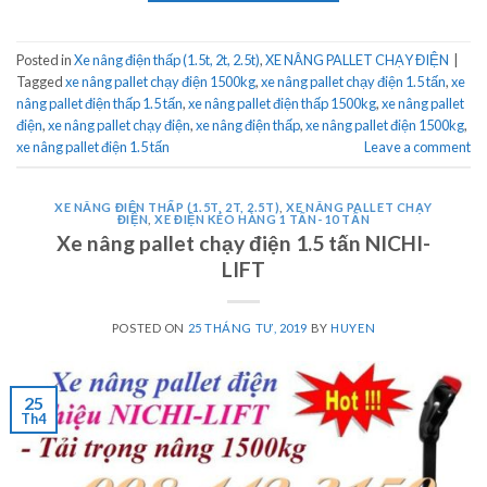
Posted in
Xe nâng điện thấp (1.5t, 2t, 2.5t)
,
XE NÂNG PALLET CHẠY ĐIỆN
|
Tagged
xe nâng pallet chạy điện 1500kg
,
xe nâng pallet chạy điện 1.5 tấn
,
xe
nâng pallet điện thấp 1.5 tấn
,
xe nâng pallet điện thấp 1500kg
,
xe nâng pallet
điện
,
xe nâng pallet chạy điện
,
xe nâng điện thấp
,
xe nâng pallet điện 1500kg
,
xe nâng pallet điện 1.5 tấn
Leave a comment
XE NÂNG ĐIỆN THẤP (1.5T, 2T, 2.5T)
,
XE NÂNG PALLET CHẠY
ĐIỆN
,
XE ĐIỆN KÉO HÀNG 1 TẤN- 10 TẤN
Xe nâng pallet chạy điện 1.5 tấn NICHI-
LIFT
POSTED ON
25 THÁNG TƯ, 2019
BY
HUYEN
25
Th4