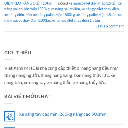
ĐIỆN KÉO HÀNG 1 tấn- 10 tấn
|
Tagged
xe nâng pallet điện thấp 1.5 tấn
,
xe
nâng pallet điện thấp 1500kg
,
xe nâng pallet điện
,
xe nâng pallet chạy điện
,
xe nâng điện thấp
,
xe nâng pallet điện 1500kg
,
xe nâng pallet điện 1.5 tấn
,
xe
nâng pallet chạy điện 1500kg
,
xe nâng pallet chạy điện 1.5 tấn
Leave a comment
GIỚI THIỆU
Viet Xanh MHE là nhà cung cấp thiết bị nâng hàng đầu như
thang nâng người, thang nâng hàng, bàn nâng thủy lực, xe
nâng bàn, xe nâng tay, xe nâng điện, xe nâng thủy lực.
BÀI VIẾT MỚI NHẤT
Xe nâng tay cao mini 260kg nâng cao 900mm
26
Th12