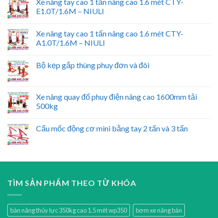
Xe nâng tay cao 1 tấn nâng cao 1.6 mét CTY-
E1.0T/1.6M – NIULI
Xe nâng tay cao 1 tấn nâng cao 1.6 mét CTY-
A1.0T/1.6M – NIULI
Bộ kẹp gắp thùng phuy đơn và đôi
Xe nâng quay đổ phuy điện nâng cao 1600mm tải
500kg
Cẩu mốc động cơ mini bằng tay 2 tấn và 3 tấn
TÌM SẢN PHẨM THEO TỪ KHÓA
bàn nâng thủy lực 350kg cao 1.5 mét wp350
bơm xe nâng bàn