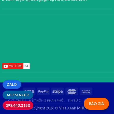
ZALO
MESSENGER
GIỚI THIỆU
HỆ THỐNG PHÂN PHỐI
TIN TỨC
LIÊN HỆ
FAQ
BÁO GIÁ
098.442.3150
Copyright 2026 ©
Viet Xanh MHE