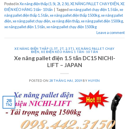
Posted in
Xe nâng điện thấp (1.5t, 2t, 2.5t)
,
XE NÂNG PALLET CHẠY ĐIỆN
,
XE
ĐIỆN KÉO HÀNG 1 tấn- 10 tấn
|
Tagged
xe nâng pallet chạy điện 1.5 tấn
,
xe
nâng pallet điện thấp 1.5 tấn
,
xe nâng pallet điện thấp 1500kg
,
xe nâng pallet
điện
,
xe nâng pallet chạy điện
,
xe nâng điện thấp
,
xe nâng pallet điện 1500kg
,
xe nâng pallet điện 1.5 tấn
,
xe nâng pallet chạy điện 1500kg
Leave a comment
XE NÂNG ĐIỆN THẤP (1.5T, 2T, 2.5T)
,
XE NÂNG PALLET CHẠY
ĐIỆN
,
XE ĐIỆN KÉO HÀNG 1 TẤN- 10 TẤN
Xe nâng pallet điện 1.5 tấn DC15 NICHI-
LIFT – JAPAN
POSTED ON
28 THÁNG HAI, 2019
BY
HUYEN
28
Th2