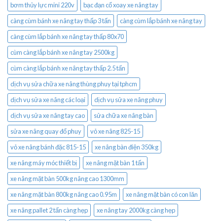
bơm thủy lực mini 220v
bạc đạn cổ xoay xe nâng tay
càng cùm bánh xe nâng tay thấp 3 tấn
càng cùm lắp bánh xe nâng tay
càng cùm lắp bánh xe nâng tay thấp 80x70
cùm càng lắp bánh xe nâng tay 2500kg
cùm càng lắp bánh xe nâng tay thấp 2.5 tấn
dịch vụ sửa chữa xe nâng thùng phuy tại tphcm
dịch vụ sửa xe nâng các loại
dịch vụ sửa xe nâng phuy
dịch vụ sửa xe nâng tay cao
sửa chữa xe nâng bàn
sửa xe nâng quay đổ phuy
vỏ xe nâng 825-15
vỏ xe nâng bánh đặc 815-15
xe nâng bàn điện 350kg
xe nâng máy móc thiết bị
xe nâng mặt bàn 1 tấn
xe nâng mặt bàn 500kg nâng cao 1300mm
xe nâng mặt bàn 800kg nâng cao 0.95m
xe nâng mặt bàn có con lăn
xe nâng pallet 2 tấn càng hẹp
xe nâng tay 2000kg càng hẹp