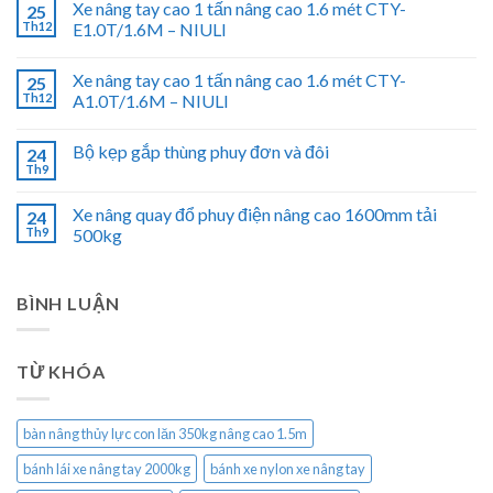
Xe nâng tay cao 1 tấn nâng cao 1.6 mét CTY-
25
Th12
E1.0T/1.6M – NIULI
Xe nâng tay cao 1 tấn nâng cao 1.6 mét CTY-
25
Th12
A1.0T/1.6M – NIULI
Bộ kẹp gắp thùng phuy đơn và đôi
24
Th9
Xe nâng quay đổ phuy điện nâng cao 1600mm tải
24
Th9
500kg
BÌNH LUẬN
TỪ KHÓA
bàn nâng thủy lực con lăn 350kg nâng cao 1.5m
bánh lái xe nâng tay 2000kg
bánh xe nylon xe nâng tay