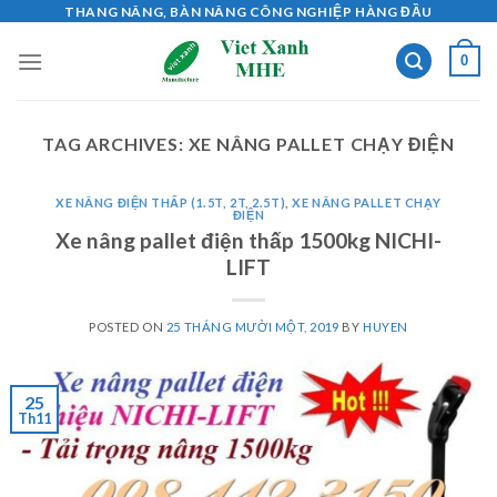
Skip
THANG NÂNG, BÀN NÂNG CÔNG NGHIỆP HÀNG ĐẦU
to
0
content
TAG ARCHIVES:
XE NÂNG PALLET CHẠY ĐIỆN
XE NÂNG ĐIỆN THẤP (1.5T, 2T, 2.5T)
,
XE NÂNG PALLET CHẠY
ĐIỆN
Xe nâng pallet điện thấp 1500kg NICHI-
LIFT
POSTED ON
25 THÁNG MƯỜI MỘT, 2019
BY
HUYEN
25
Th11