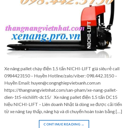
Xe nâng pallet chạy điện 1.5 tấn NICHI-LIFT giá siêu rẻ call
0984423150 – Huyền Hotline/zalo/viber: 098.442.3150 –
Huyền Email: huyen@congnghiepvietxanh.com.vn
https://thangnangvietnhat.com/san-pham/xe-nang-pallet-
dien-1t5-nichilift-dc15/ Xe nâng pallet điện 1.5 tấn DC15
hiệu NICHI-LIFT – Liên doanh Nhật là dòng xe được cải tiến
từ xe nâng tay thấp, nâng hạ và di chuyển hoàn toàn bằng […]
CONTINUE READING
→