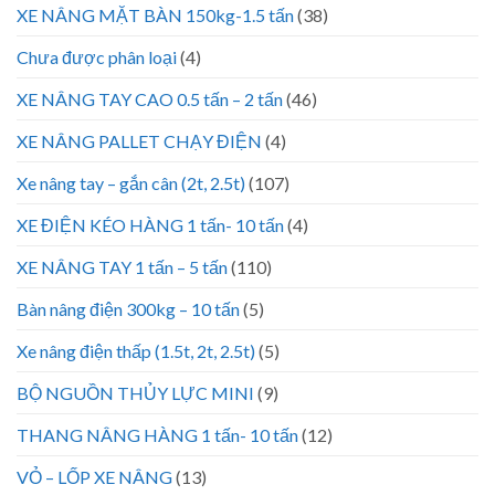
XE NÂNG MẶT BÀN 150kg-1.5 tấn
(38)
Chưa được phân loại
(4)
XE NÂNG TAY CAO 0.5 tấn – 2 tấn
(46)
XE NÂNG PALLET CHẠY ĐIỆN
(4)
Xe nâng tay – gắn cân (2t, 2.5t)
(107)
XE ĐIỆN KÉO HÀNG 1 tấn- 10 tấn
(4)
XE NÂNG TAY 1 tấn – 5 tấn
(110)
Bàn nâng điện 300kg – 10 tấn
(5)
Xe nâng điện thấp (1.5t, 2t, 2.5t)
(5)
BỘ NGUỒN THỦY LỰC MINI
(9)
THANG NÂNG HÀNG 1 tấn- 10 tấn
(12)
VỎ – LỐP XE NÂNG
(13)