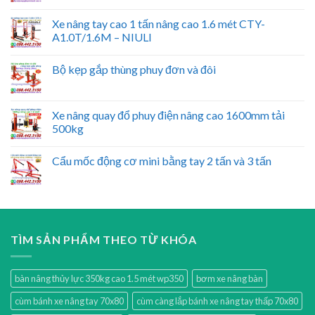
Xe nâng tay cao 1 tấn nâng cao 1.6 mét CTY-
A1.0T/1.6M – NIULI
Bộ kẹp gắp thùng phuy đơn và đôi
Xe nâng quay đổ phuy điện nâng cao 1600mm tải
500kg
Cẩu mốc động cơ mini bằng tay 2 tấn và 3 tấn
TÌM SẢN PHẨM THEO TỪ KHÓA
bàn nâng thủy lực 350kg cao 1.5 mét wp350
bơm xe nâng bàn
cùm bánh xe nâng tay 70x80
cùm càng lắp bánh xe nâng tay thấp 70x80