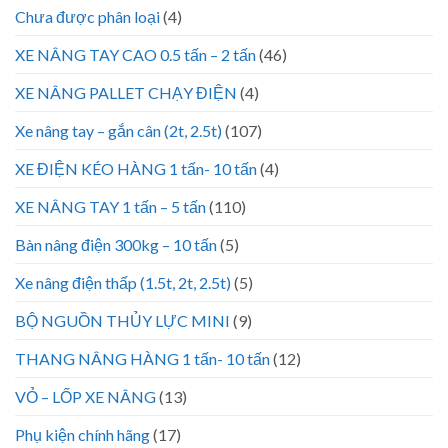
Chưa được phân loại
(4)
XE NÂNG TAY CAO 0.5 tấn – 2 tấn
(46)
XE NÂNG PALLET CHẠY ĐIỆN
(4)
Xe nâng tay – gắn cân (2t, 2.5t)
(107)
XE ĐIỆN KÉO HÀNG 1 tấn- 10 tấn
(4)
XE NÂNG TAY 1 tấn – 5 tấn
(110)
Bàn nâng điện 300kg – 10 tấn
(5)
Xe nâng điện thấp (1.5t, 2t, 2.5t)
(5)
BỘ NGUỒN THỦY LỰC MINI
(9)
THANG NÂNG HÀNG 1 tấn- 10 tấn
(12)
VỎ – LỐP XE NÂNG
(13)
Phụ kiện chính hãng
(17)