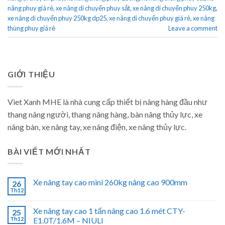
nâng phuy giá rẻ
,
xe nâng di chuyển phuy sắt
,
xe nâng di chuyển phuy 250kg
,
xe nâng di chuyển phuy 250kg dp25
,
xe nâng di chuyển phuy giá rẻ
,
xe nâng
thùng phuy giá rẻ
Leave a comment
GIỚI THIỆU
Viet Xanh MHE là nhà cung cấp thiết bị nâng hàng đầu như
thang nâng người, thang nâng hàng, bàn nâng thủy lực, xe
nâng bàn, xe nâng tay, xe nâng điện, xe nâng thủy lực.
BÀI VIẾT MỚI NHẤT
Xe nâng tay cao mini 260kg nâng cao 900mm
26
Th12
Xe nâng tay cao 1 tấn nâng cao 1.6 mét CTY-
25
Th12
E1.0T/1.6M – NIULI