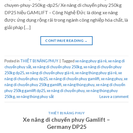
chuyen-phuy-250kg-dp25/ Xe nâng di chuyển phuy 250kg
DP25 hiệu GAMLIFT – Công Nghệ Đức là dòng xe nâng
được ứng dụng rộng rãi trong ngành công nghiệp hóa chất, là
giải pháp […]
CONTINUE READING
→
Posted in
THIẾT BỊ NÂNG PHUY
|
Tagged
xe nâng phuy giá rẻ
,
xe nâng di
chuyển phuy sắt
,
xe nâng di chuyển phuy 250kg
,
xe nâng di chuyển phuy
250kg dp25
,
xe nâng di chuyển phuy giá rẻ
,
xe nâng thùng phuy giá rẻ
,
xe
nâng di chuyển phuy dp25
,
xe nâng di chuyển phuy gamlift
,
xe nâng phuy
,
xe
nâng di chuyển phuy 250kg gamlift
,
xe nâng thùng phuy
,
xe nâng di chuyển
phuy 250kg gamlift dp25
,
xe nâng di chuyển phuy
,
xe nâng thùng phuy
250kg
,
xe nâng thùng phuy sắt
Leave a comment
THIẾT BỊ NÂNG PHUY
Xe nâng di chuyển phuy Gamlift –
Germany DP25