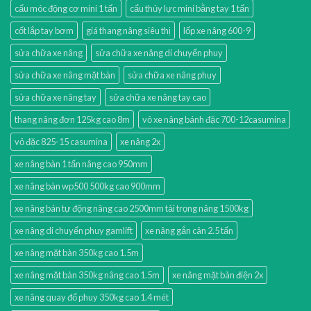
cẩu móc động cơ mini 1 tấn
cẩu thủy lực mini bằng tay 1 tấn
cốt lắp tay bơm
giá thang nâng siêu thị
lốp xe nâng 600-9
sửa chữa xe nâng
sửa chữa xe nâng di chuyển phuy
sửa chữa xe nâng mặt bàn
sửa chữa xe nâng phuy
sửa chữa xe nâng tay
sửa chữa xe nâng tay cao
thang nâng đơn 125kg cao 8m
vỏ xe nâng bánh đặc 700-12casumina
vỏ đặc 825-15 casumina
xe nâng 2x
xe nâng bàn 1 tấn nâng cao 950mm
xe nâng bàn wp500 500kg cao 900mm
xe nâng bán tự động nâng cao 2500mm tải trọng nâng 1500kg
xe nâng di chuyển phuy gamlift
xe nâng gắn cân 2.5 tấn
xe nâng mặt bàn 350kg cao 1.5m
xe nâng mặt bàn 350kg nâng cao 1.5m
xe nâng mặt bàn điện 2x
xe nâng quay đổ phuy 350kg cao 1.4 mét