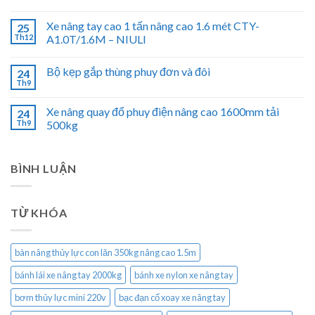
Xe nâng tay cao 1 tấn nâng cao 1.6 mét CTY-
25
Th12
A1.0T/1.6M – NIULI
Bộ kẹp gắp thùng phuy đơn và đôi
24
Th9
Xe nâng quay đổ phuy điện nâng cao 1600mm tải
24
Th9
500kg
BÌNH LUẬN
TỪ KHÓA
bàn nâng thủy lực con lăn 350kg nâng cao 1.5m
bánh lái xe nâng tay 2000kg
bánh xe nylon xe nâng tay
bơm thủy lực mini 220v
bạc đạn cổ xoay xe nâng tay