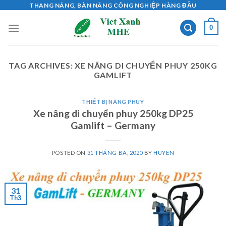
Skip
THANG NÂNG, BÀN NÂNG CÔNG NGHIỆP HÀNG ĐẦU
to
0
content
TAG ARCHIVES:
XE NÂNG DI CHUYỂN PHUY 250KG
GAMLIFT
THIẾT BỊ NÂNG PHUY
Xe nâng di chuyển phuy 250kg DP25
Gamlift – Germany
POSTED ON
31 THÁNG BA, 2020
BY
HUYEN
31
Th3