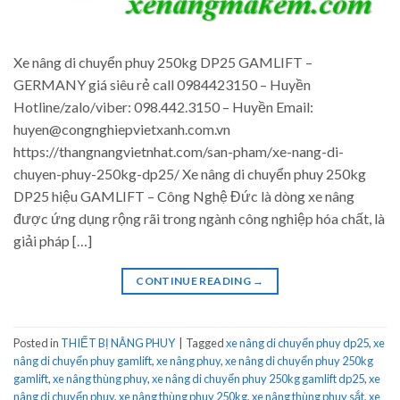
Xe nâng di chuyển phuy 250kg DP25 GAMLIFT –
GERMANY giá siêu rẻ call 0984423150 – Huyền
Hotline/zalo/viber: 098.442.3150 – Huyền Email:
huyen@congnghiepvietxanh.com.vn
https://thangnangvietnhat.com/san-pham/xe-nang-di-
chuyen-phuy-250kg-dp25/ Xe nâng di chuyển phuy 250kg
DP25 hiệu GAMLIFT – Công Nghệ Đức là dòng xe nâng
được ứng dụng rộng rãi trong ngành công nghiệp hóa chất, là
giải pháp […]
CONTINUE READING
→
Posted in
THIẾT BỊ NÂNG PHUY
|
Tagged
xe nâng di chuyển phuy dp25
,
xe
nâng di chuyển phuy gamlift
,
xe nâng phuy
,
xe nâng di chuyển phuy 250kg
gamlift
,
xe nâng thùng phuy
,
xe nâng di chuyển phuy 250kg gamlift dp25
,
xe
nâng di chuyển phuy
,
xe nâng thùng phuy 250kg
,
xe nâng thùng phuy sắt
,
xe