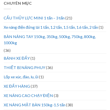
CHUYÊN MỤC
CẨU THỦY LỰC MINI 1 tấn – 3 tấn
(21)
Xe nâng điện đứng lái 1 tấn, 1.2 tấn, 1.5 tấn, 1.6 tấn, 2 tấn
(1)
BÀN NÂNG TAY 150kg, 350kg, 500kg, 750kg, 800kg,
1000kg
(36)
BÁNH XE ĐẨY
(1)
THIẾT BỊ NÂNG PHUY
(36)
Lốp xe xúc, đào, lu, ủi
(1)
XE ĐẨY HÀNG
(37)
XE NÂNG CAO CHẠY ĐIỆN
(3)
XE NÂNG MẶT BÀN 150kg-1.5 tấn
(38)