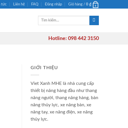
n tức
Liên hệ
FAQ
Đăng nhập
Giỏ hàng /
0
₫
0
Tìm
kiếm:
Hotline: 098 442 3150
GIỚI THIỆU
Viet Xanh MHE là nhà cung cấp
thiết bị nâng hàng đầu như thang
nâng người, thang nâng hàng, bàn
nâng thủy lực, xe nâng bàn, xe
nâng tay, xe nâng điện, xe nâng
thủy lực.