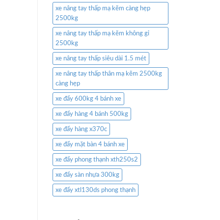
xe nâng tay thấp mạ kẽm càng hẹp
2500kg
xe nâng tay thấp mạ kẽm không gỉ
2500kg
xe nâng tay thấp siêu dài 1.5 mét
xe nâng tay thấp thân mạ kẽm 2500kg
càng hẹp
xe đẩy 600kg 4 bánh xe
xe đẩy hàng 4 bánh 500kg
xe đẩy hàng x370c
xe đẩy mặt bàn 4 bánh xe
xe đẩy phong thạnh xth250s2
xe đẩy sàn nhựa 300kg
xe đẩy xtl130ds phong thạnh