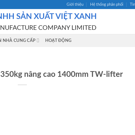
Giới thiệu
Hệ thống phân phối
Ti
NHH SẢN XUẤT VIỆT XANH
ANUFACTURE COMPANY LIMITED
N NHÀ CUNG CẤP
HOẠT ĐỘNG
 350kg nâng cao 1400mm TW-lifter