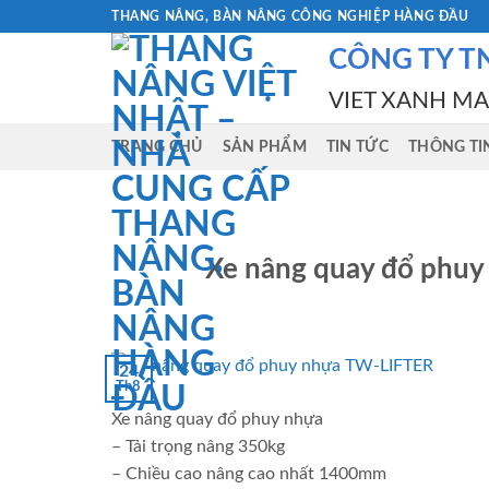
Skip
THANG NÂNG, BÀN NÂNG CÔNG NGHIỆP HÀNG ĐẦU
to
CÔNG TY T
content
VIET XANH M
TRANG CHỦ
SẢN PHẨM
TIN TỨC
THÔNG TI
Xe nâng quay đổ phuy
24
Th8
Xe nâng quay đổ phuy nhựa
– Tải trọng nâng 350kg
– Chiều cao nâng cao nhất 1400mm