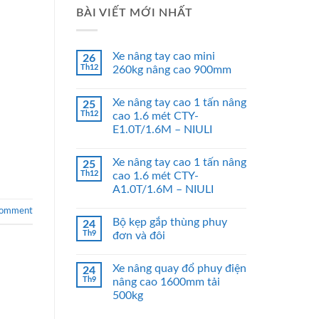
BÀI VIẾT MỚI NHẤT
Xe nâng tay cao mini
26
Th12
260kg nâng cao 900mm
Xe nâng tay cao 1 tấn nâng
25
Th12
cao 1.6 mét CTY-
E1.0T/1.6M – NIULI
Xe nâng tay cao 1 tấn nâng
25
Th12
cao 1.6 mét CTY-
A1.0T/1.6M – NIULI
comment
Bộ kẹp gắp thùng phuy
24
Th9
đơn và đôi
Xe nâng quay đổ phuy điện
24
Th9
nâng cao 1600mm tải
500kg