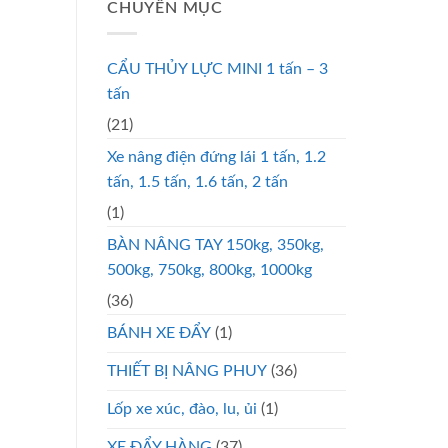
CHUYÊN MỤC
CẨU THỦY LỰC MINI 1 tấn – 3
tấn
(21)
Xe nâng điện đứng lái 1 tấn, 1.2
tấn, 1.5 tấn, 1.6 tấn, 2 tấn
(1)
BÀN NÂNG TAY 150kg, 350kg,
500kg, 750kg, 800kg, 1000kg
(36)
BÁNH XE ĐẨY
(1)
THIẾT BỊ NÂNG PHUY
(36)
Lốp xe xúc, đào, lu, ủi
(1)
XE ĐẨY HÀNG
(37)