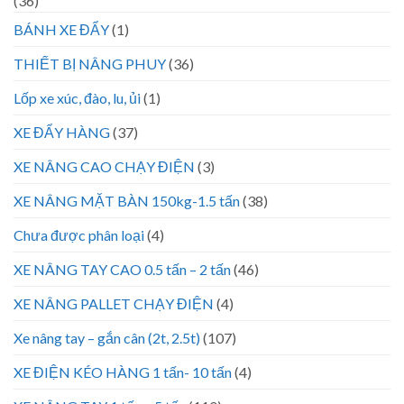
(36)
BÁNH XE ĐẨY
(1)
THIẾT BỊ NÂNG PHUY
(36)
Lốp xe xúc, đào, lu, ủi
(1)
XE ĐẨY HÀNG
(37)
XE NÂNG CAO CHẠY ĐIỆN
(3)
XE NÂNG MẶT BÀN 150kg-1.5 tấn
(38)
Chưa được phân loại
(4)
XE NÂNG TAY CAO 0.5 tấn – 2 tấn
(46)
XE NÂNG PALLET CHẠY ĐIỆN
(4)
Xe nâng tay – gắn cân (2t, 2.5t)
(107)
XE ĐIỆN KÉO HÀNG 1 tấn- 10 tấn
(4)