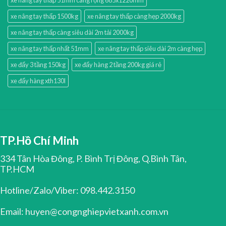
xe nâng tay thấp 51mm càng rộng 685x1220mm
xe nâng tay thấp 1500kg
xe nâng tay thấp càng hẹp 2000kg
xe nâng tay thấp càng siêu dài 2m tải 2000kg
xe nâng tay thấp nhất 51mm
xe nâng tay thấp siêu dài 2m càng hẹp
xe đẩy 3 tầng 150kg
xe đẩy hàng 2 tầng 200kg giá rẻ
xe đẩy hàng xth130l
TP.Hồ Chí Minh
334 Tân Hòa Đông, P. Bình Trị Đông, Q.Bình Tân,
TP.HCM
Hotline/Zalo/Viber: 098.442.3150
Email: huyen@congnghiepvietxanh.com.vn