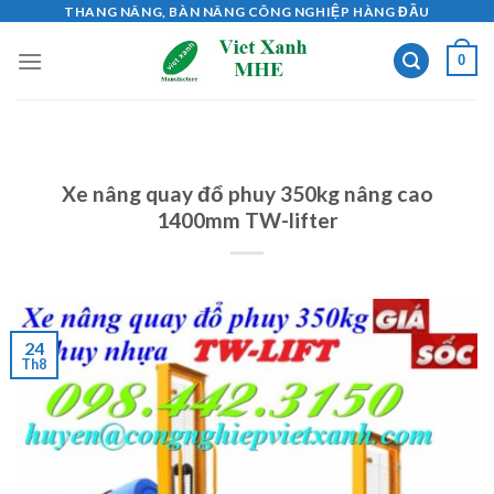
Skip
THANG NÂNG, BÀN NÂNG CÔNG NGHIỆP HÀNG ĐẦU
to
0
content
Xe nâng quay đổ phuy 350kg nâng cao
1400mm TW-lifter
24
Th8