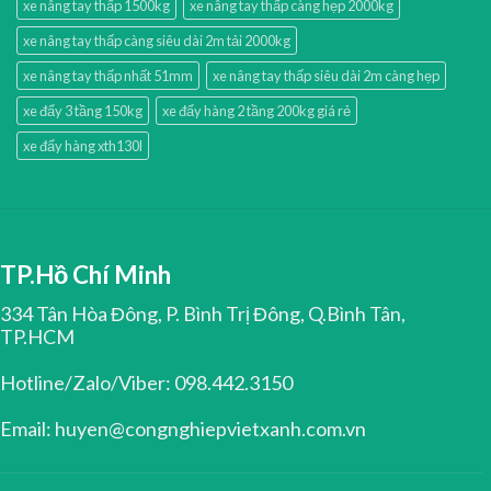
xe nâng tay thấp 1500kg
xe nâng tay thấp càng hẹp 2000kg
xe nâng tay thấp càng siêu dài 2m tải 2000kg
xe nâng tay thấp nhất 51mm
xe nâng tay thấp siêu dài 2m càng hẹp
xe đẩy 3 tầng 150kg
xe đẩy hàng 2 tầng 200kg giá rẻ
xe đẩy hàng xth130l
TP.Hồ Chí Minh
334 Tân Hòa Đông, P. Bình Trị Đông, Q.Bình Tân,
TP.HCM
Hotline/Zalo/Viber: 098.442.3150
Email: huyen@congnghiepvietxanh.com.vn