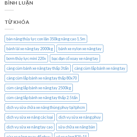
BÌNH LUẬN
TỪ KHÓA
bàn nâng thủy lực con lăn 350kg nâng cao 1.5m
bánh lái xe nâng tay 2000kg
bánh xe nylon xe nâng tay
bơm thủy lực mini 220v
bạc đạn cổ xoay xe nâng tay
càng cùm bánh xe nâng tay thấp 3 tấn
càng cùm lắp bánh xe nâng tay
càng cùm lắp bánh xe nâng tay thấp 80x70
cùm càng lắp bánh xe nâng tay 2500kg
cùm càng lắp bánh xe nâng tay thấp 2.5 tấn
dịch vụ sửa chữa xe nâng thùng phuy tại tphcm
dịch vụ sửa xe nâng các loại
dịch vụ sửa xe nâng phuy
dịch vụ sửa xe nâng tay cao
sửa chữa xe nâng bàn
sửa xe nâng quay đổ phuy
vỏ xe nâng 825-15