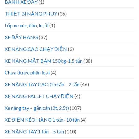
BÁNH XE ĐẨY
(1)
THIẾT BỊ NÂNG PHUY
(36)
Lốp xe xúc, đào, lu, ủi
(1)
XE ĐẨY HÀNG
(37)
XE NÂNG CAO CHẠY ĐIỆN
(3)
XE NÂNG MẶT BÀN 150kg-1.5 tấn
(38)
Chưa được phân loại
(4)
XE NÂNG TAY CAO 0.5 tấn – 2 tấn
(46)
XE NÂNG PALLET CHẠY ĐIỆN
(4)
Xe nâng tay – gắn cân (2t, 2.5t)
(107)
XE ĐIỆN KÉO HÀNG 1 tấn- 10 tấn
(4)
XE NÂNG TAY 1 tấn – 5 tấn
(110)