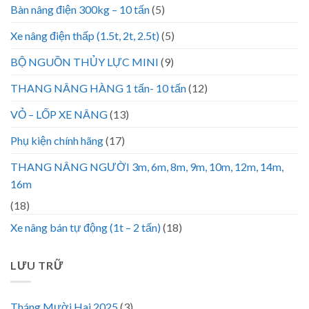
Bàn nâng điện 300kg – 10 tấn
(5)
Xe nâng điện thấp (1.5t, 2t, 2.5t)
(5)
BỘ NGUỒN THỦY LỰC MINI
(9)
THANG NÂNG HÀNG 1 tấn- 10 tấn
(12)
VỎ – LỐP XE NÂNG
(13)
Phụ kiện chính hãng
(17)
THANG NÂNG NGƯỜI 3m, 6m, 8m, 9m, 10m, 12m, 14m,
16m
(18)
Xe nâng bán tự động (1t – 2 tấn)
(18)
LƯU TRỮ
Tháng Mười Hai 2025
(3)