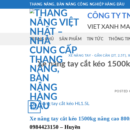
Skip
THANG NÂNG, BÀN NÂNG CÔNG NGHIỆP HÀNG ĐẦU
to
CÔNG TY T
content
VIET XANH M
TRANG CHỦ
SẢN PHẨM
TIN TỨC
THÔNG TI
XE NÂNG TAY - GẮN CÂN (2T, 2.5T)
,
X
Xe nâng tay cắt kéo 150
POSTED
26
Th5
Xe nâng tay cắt kéo 1500kg nâng cao 8
0984423150 – Huyền