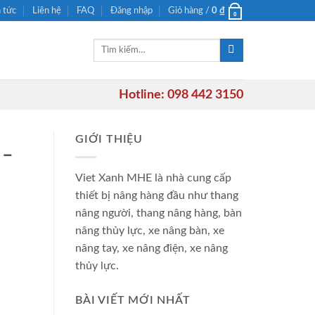
n tức
Liên hệ
FAQ
Đăng nhập
Giỏ hàng /
0
₫
0
Tìm
kiếm:
Hotline: 098 442 3150
GIỚI THIỆU
 –
Viet Xanh MHE là nhà cung cấp
thiết bị nâng hàng đầu như thang
nâng người, thang nâng hàng, bàn
nâng thủy lực, xe nâng bàn, xe
nâng tay, xe nâng điện, xe nâng
thủy lực.
BÀI VIẾT MỚI NHẤT