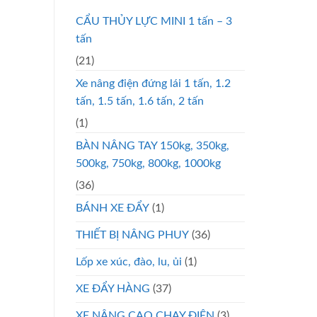
CẨU THỦY LỰC MINI 1 tấn – 3
tấn
(21)
Xe nâng điện đứng lái 1 tấn, 1.2
tấn, 1.5 tấn, 1.6 tấn, 2 tấn
(1)
BÀN NÂNG TAY 150kg, 350kg,
500kg, 750kg, 800kg, 1000kg
(36)
BÁNH XE ĐẨY
(1)
THIẾT BỊ NÂNG PHUY
(36)
Lốp xe xúc, đào, lu, ủi
(1)
XE ĐẨY HÀNG
(37)
XE NÂNG CAO CHẠY ĐIỆN
(3)