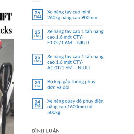
Xe nâng tay cao mini
26
Th12
260kg nâng cao 900mm
Xe nâng tay cao 1 tấn nâng
25
Th12
cao 1.6 mét CTY-
E1.0T/1.6M – NIULI
Xe nâng tay cao 1 tấn nâng
25
Th12
cao 1.6 mét CTY-
A1.0T/1.6M – NIULI
Bộ kẹp gắp thùng phuy
24
Th9
đơn và đôi
Xe nâng quay đổ phuy điện
24
Th9
nâng cao 1600mm tải
500kg
BÌNH LUẬN