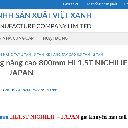
Giới thiệu
Hệ thống phân phối
Ti
NHH SẢN XUẤT VIỆT XANH
ANUFACTURE COMPANY LIMITED
N NHÀ CUNG CẤP
HOẠT ĐỘNG
E NÂNG TAY 1 TẤN - 5 TẤN
,
XE NÂNG TAY CAO 0.5 TẤN - 2 TẤN
0kg nâng cao 800mm HL1.5T NICHILIF
JAPAN
 ON
26 THÁNG NĂM, 2022
BY
HUYEN
00mm
HL1.5T NICHILIF – JAPAN
giá khuyến mãi call