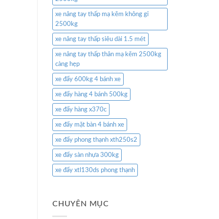
xe nâng tay thấp mạ kẽm không gỉ
2500kg
xe nâng tay thấp siêu dài 1.5 mét
xe nâng tay thấp thân mạ kẽm 2500kg
càng hẹp
xe đẩy 600kg 4 bánh xe
xe đẩy hàng 4 bánh 500kg
xe đẩy hàng x370c
xe đẩy mặt bàn 4 bánh xe
xe đẩy phong thạnh xth250s2
xe đẩy sàn nhựa 300kg
xe đẩy xtl130ds phong thạnh
CHUYÊN MỤC