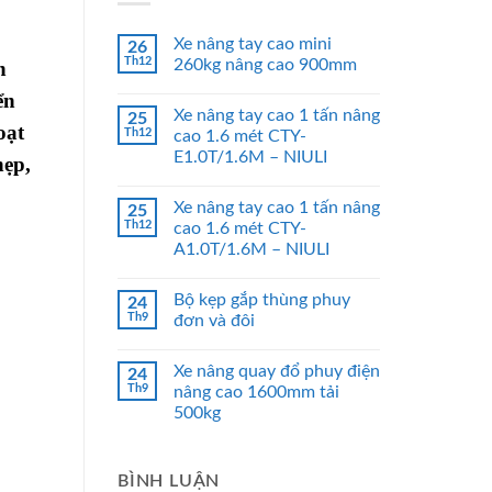
Xe nâng tay cao mini
26
Th12
260kg nâng cao 900mm
n
ển
Xe nâng tay cao 1 tấn nâng
25
oạt
Th12
cao 1.6 mét CTY-
E1.0T/1.6M – NIULI
hẹp,
Xe nâng tay cao 1 tấn nâng
25
Th12
cao 1.6 mét CTY-
A1.0T/1.6M – NIULI
Bộ kẹp gắp thùng phuy
24
Th9
đơn và đôi
Xe nâng quay đổ phuy điện
24
Th9
nâng cao 1600mm tải
500kg
BÌNH LUẬN