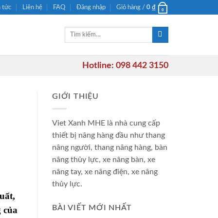
n tức
Liên hệ
FAQ
Đăng nhập
Giỏ hàng /
0
₫
0
Tìm
kiếm:
Hotline: 098 442 3150
GIỚI THIỆU
Viet Xanh MHE là nhà cung cấp
thiết bị nâng hàng đầu như thang
nâng người, thang nâng hàng, bàn
nâng thủy lực, xe nâng bàn, xe
nâng tay, xe nâng điện, xe nâng
thủy lực.
uất,
BÀI VIẾT MỚI NHẤT
g của