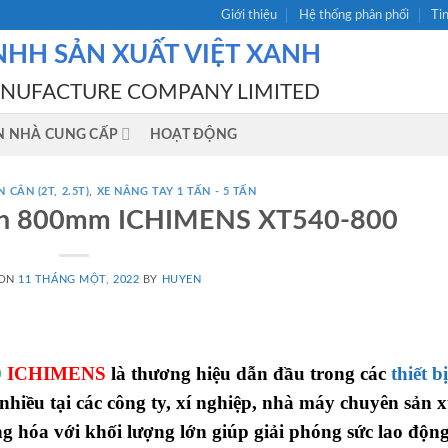
Giới thiệu
Hệ thống phân phối
Ti
NHH SẢN XUẤT VIỆT XANH
ANUFACTURE COMPANY LIMITED
N NHÀ CUNG CẤP
HOẠT ĐỘNG
 CÂN (2T, 2.5T)
,
XE NÂNG TAY 1 TẤN - 5 TẤN
ngắn 800mm ICHIMENS XT540-800
 ON
11 THÁNG MỘT, 2022
BY
HUYEN
0
ICHIMENS
là thương hiệu dẫn đầu trong các
thiết bị
hiều tại các công ty, xí nghiệp, nhà máy chuyên sản x
g hóa với khối lượng lớn giúp giải phóng sức lao độn