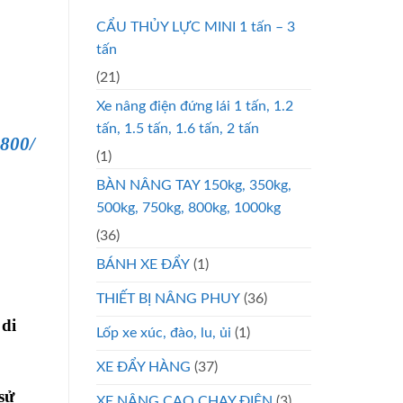
CẨU THỦY LỰC MINI 1 tấn – 3
tấn
(21)
Xe nâng điện đứng lái 1 tấn, 1.2
tấn, 1.5 tấn, 1.6 tấn, 2 tấn
-800/
(1)
BÀN NÂNG TAY 150kg, 350kg,
500kg, 750kg, 800kg, 1000kg
(36)
BÁNH XE ĐẨY
(1)
THIẾT BỊ NÂNG PHUY
(36)
 di
Lốp xe xúc, đào, lu, ủi
(1)
XE ĐẨY HÀNG
(37)
sử
XE NÂNG CAO CHẠY ĐIỆN
(3)