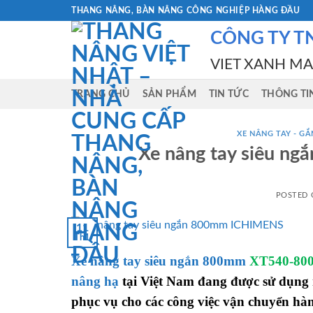
Skip
THANG NÂNG, BÀN NÂNG CÔNG NGHIỆP HÀNG ĐẦU
to
CÔNG TY T
content
VIET XANH M
TRANG CHỦ
SẢN PHẨM
TIN TỨC
THÔNG TI
XE NÂNG TAY - GẮN
Xe nâng tay siêu 
POSTED
11
Th1
Xe nâng tay siêu ngắn 800mm
XT540-80
nâng hạ
tại Việt Nam đang được sử dụng n
phục vụ cho các công việc vận chuyển hàn