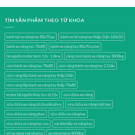
TÌM SẢN PHẨM THEO TỪ KHÓA
bánh tải xe nâng tay 80x70 pu
bánh xe lái nâng tay thấp 2 tấn 160x50
bánh xe nâng tay 70x80
bánh xe nâng tay 80x70 nylon
bộ nguồn motor bơm 12v -1.6kw
càng cùm bánh xe nâng tay 3000kg
cùm bánh xe nâng tay 70x80
cùm càng bánh xe nâng tay 2.5 tấn
cùm càng lắp bánh xe nâng tay thấp 3 tấn
cùm càng lắp bánh xe nâng tay thấp 70x80
motor bộ nguồn thủy lực dc12v
sửa chữa xe nâng
sửa chữa xe nâng di chuyển phuy
sửa chữa xe nâng mặt bàn
sửa chữa xe nâng phuy
sửa chữa xe nâng tay
sửa chữa xe nâng tay cao
vai đòn bẫy xe nâng tay
vỏ xe nâng yokohama
xe nâng hàng 4000kg