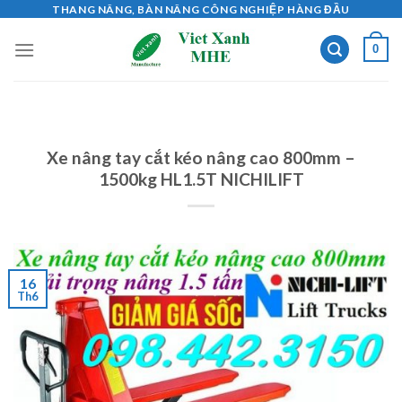
Skip
THANG NÂNG, BÀN NÂNG CÔNG NGHIỆP HÀNG ĐẦU
to
0
content
Xe nâng tay cắt kéo nâng cao 800mm –
1500kg HL1.5T NICHILIFT
16
Th6