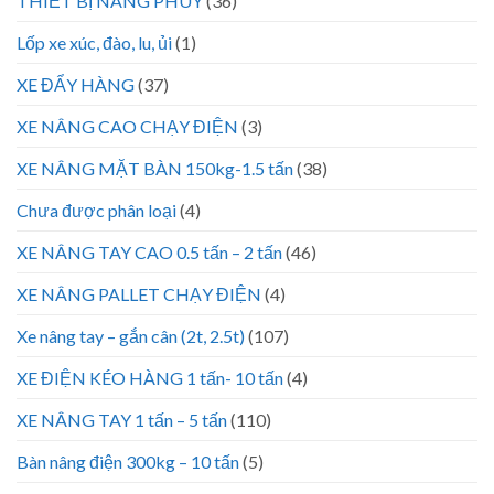
THIẾT BỊ NÂNG PHUY
(36)
Lốp xe xúc, đào, lu, ủi
(1)
XE ĐẨY HÀNG
(37)
XE NÂNG CAO CHẠY ĐIỆN
(3)
XE NÂNG MẶT BÀN 150kg-1.5 tấn
(38)
Chưa được phân loại
(4)
XE NÂNG TAY CAO 0.5 tấn – 2 tấn
(46)
XE NÂNG PALLET CHẠY ĐIỆN
(4)
Xe nâng tay – gắn cân (2t, 2.5t)
(107)
XE ĐIỆN KÉO HÀNG 1 tấn- 10 tấn
(4)
XE NÂNG TAY 1 tấn – 5 tấn
(110)
Bàn nâng điện 300kg – 10 tấn
(5)