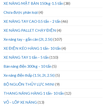
XE NÂNG MẶT BÀN 150kg-1.5 tấn
(38)
Chưa được phân loại
(4)
XE NÂNG TAY CAO 0.5 tấn – 2 tấn
(46)
XE NÂNG PALLET CHẠY ĐIỆN
(4)
Xe nâng tay – gắn cân (2t, 2.5t)
(107)
XE ĐIỆN KÉO HÀNG 1 tấn- 10 tấn
(4)
XE NÂNG TAY 1 tấn – 5 tấn
(110)
Bàn nâng điện 300kg – 10 tấn
(5)
Xe nâng điện thấp (1.5t, 2t, 2.5t)
(5)
BỘ NGUỒN THỦY LỰC MINI
(9)
THANG NÂNG HÀNG 1 tấn- 10 tấn
(12)
VỎ – LỐP XE NÂNG
(13)