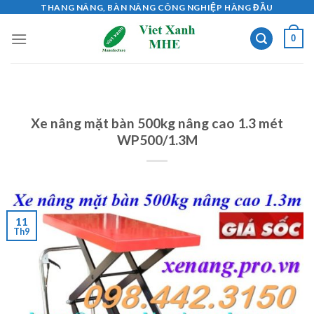
Skip
THANG NÂNG, BÀN NÂNG CÔNG NGHIỆP HÀNG ĐẦU
to
0
content
Xe nâng mặt bàn 500kg nâng cao 1.3 mét
WP500/1.3M
11
Th9