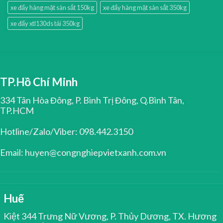
xe đẩy hàng mặt sàn sắt 150kg
xe đẩy hàng mặt sàn sắt 350kg
xe đẩy xtl130ds tải 350kg
TP.Hồ Chí Minh
334 Tân Hòa Đông, P. Bình Trị Đông, Q.Bình Tân,
TP.HCM
Hotline/Zalo/Viber: 098.442.3150
Email: huyen@congnghiepvietxanh.com.vn
Huế
Kiệt 344 Trưng Nữ Vương, P. Thủy Dương, TX. Hương