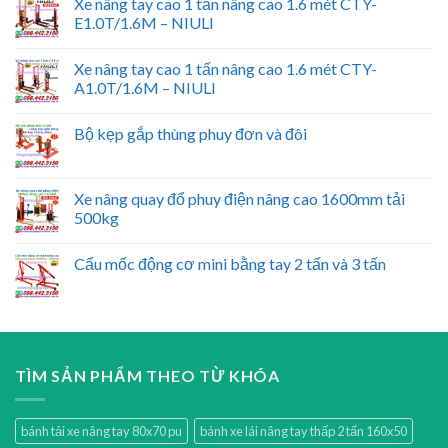
Xe nâng tay cao 1 tấn nâng cao 1.6 mét CTY-
E1.0T/1.6M – NIULI
Xe nâng tay cao 1 tấn nâng cao 1.6 mét CTY-
A1.0T/1.6M – NIULI
Bộ kẹp gắp thùng phuy đơn và đôi
Xe nâng quay đổ phuy điện nâng cao 1600mm tải
500kg
Cẩu mốc động cơ mini bằng tay 2 tấn và 3 tấn
TÌM SẢN PHẨM THEO TỪ KHÓA
bánh tải xe nâng tay 80x70 pu
bánh xe lái nâng tay thấp 2 tấn 160x50