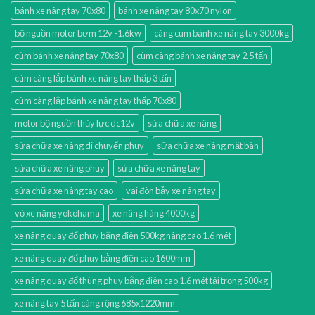
bánh xe nâng tay 70x80
bánh xe nâng tay 80x70 nylon
bộ nguồn motor bơm 12v -1.6kw
càng cùm bánh xe nâng tay 3000kg
cùm bánh xe nâng tay 70x80
cùm càng bánh xe nâng tay 2.5 tấn
cùm càng lắp bánh xe nâng tay thấp 3 tấn
cùm càng lắp bánh xe nâng tay thấp 70x80
motor bộ nguồn thủy lực dc12v
sửa chữa xe nâng
sửa chữa xe nâng di chuyển phuy
sửa chữa xe nâng mặt bàn
sửa chữa xe nâng phuy
sửa chữa xe nâng tay
sửa chữa xe nâng tay cao
vai đòn bẫy xe nâng tay
vỏ xe nâng yokohama
xe nâng hàng 4000kg
xe nâng quay đổ phuy bằng điện 500kg nâng cao 1.6 mét
xe nâng quay đổ phuy bằng điện cao 1600mm
xe nâng quay đổ thùng phuy bằng điện cao 1.6 mét tải trọng 500kg
xe nâng tay 5 tấn càng rộng 685x1220mm