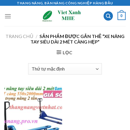
Skip
THANG NÂNG, BÀN NÂNG CÔNG NGHIỆP HÀNG ĐẦU
to
0
content
TRANG CHỦ
/
SẢN PHẨM ĐƯỢC GẮN THẺ “XE NÂNG
TAY SIÊU DÀI 2 MÉT CÀNG HẸP”
LỌC