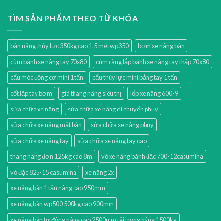
TÌM SẢN PHẨM THEO TỪ KHÓA
bàn nâng thủy lực 350kg cao 1.5 mét wp350
bơm xe nâng bàn
cùm bánh xe nâng tay 70x80
cùm càng lắp bánh xe nâng tay thấp 70x80
cẩu móc động cơ mini 1 tấn
cẩu thủy lực mini bằng tay 1 tấn
cốt lắp tay bơm
giá thang nâng siêu thị
lốp xe nâng 600-9
sửa chữa xe nâng
sửa chữa xe nâng di chuyển phuy
sửa chữa xe nâng mặt bàn
sửa chữa xe nâng phuy
sửa chữa xe nâng tay
sửa chữa xe nâng tay cao
thang nâng đơn 125kg cao 8m
vỏ xe nâng bánh đặc 700-12casumina
vỏ đặc 825-15 casumina
xe nâng 2x
xe nâng bàn 1 tấn nâng cao 950mm
xe nâng bàn wp500 500kg cao 900mm
xe nâng bán tự động nâng cao 2500mm tải trọng nâng 1500kg