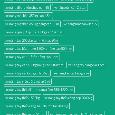
xe nâng di chuyển phuy gamlift
xe nâng gắn cân 2.5 tấn
xe nâng mặt bàn 350kg cao 1.5m
xe nâng mặt bàn 350kg nâng cao 1.5m
xe nâng mặt bàn điện 2x
xe nâng quay đổ phuy 350kg cao 1.4 mét
xe nâng tay 2000kg càng rộng ac20m
xe nâng tay bậc thang 1500kg nâng cao 800mm
xe nâng tay cao 1.5 tấn nâng cao 1.6m
xe nâng tay cao 400kg nâng cao 1100mm
xe nâng tay càng dài 1.6m
xe nâng tay cắt kéo gamlift đức
xe nâng tay cắt kéo giá rẻ
xe nâng tay siêu dài 2 mét giá rẻ
xe nâng tay thấp 51mm càng rộng 685x1220mm
xe nâng tay thấp 1500kg
xe nâng tay thấp càng hẹp 2000kg
xe nâng tay thấp càng siêu dài 2m tải 2000kg
xe nâng tay thấp nhất 51mm
xe nâng tay thấp siêu dài 2m càng hẹp