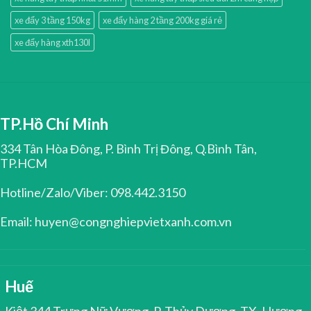
xe đẩy 3 tầng 150kg
xe đẩy hàng 2 tầng 200kg giá rẻ
xe đẩy hàng xth130l
TP.Hồ Chí Minh
334 Tân Hòa Đông, P. Bình Trị Đông, Q.Bình Tân,
TP.HCM
Hotline/Zalo/Viber: 098.442.3150
Email: huyen@congnghiepvietxanh.com.vn
Huế
Kiệt 344 Trưng Nữ Vương, P. Thủy Dương, TX. Hương