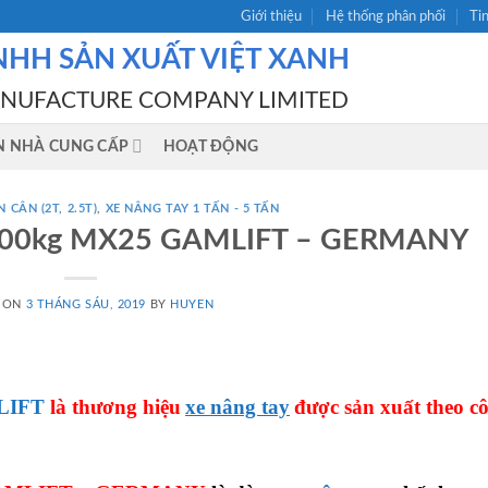
Giới thiệu
Hệ thống phân phối
Ti
NHH SẢN XUẤT VIỆT XANH
ANUFACTURE COMPANY LIMITED
N NHÀ CUNG CẤP
HOẠT ĐỘNG
 CÂN (2T, 2.5T)
,
XE NÂNG TAY 1 TẤN - 5 TẤN
2500kg MX25 GAMLIFT – GERMANY
 ON
3 THÁNG SÁU, 2019
BY
HUYEN
MLIFT
là thương hiệu
xe nâng tay
được sản xuất theo c