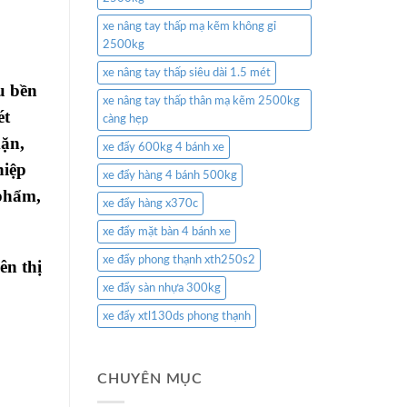
xe nâng tay thấp mạ kẽm không gỉ
2500kg
xe nâng tay thấp siêu dài 1.5 mét
u bền
xe nâng tay thấp thân mạ kẽm 2500kg
ét
càng hẹp
mặn,
xe đẩy 600kg 4 bánh xe
hiệp
xe đẩy hàng 4 bánh 500kg
 phẩm,
xe đẩy hàng x370c
xe đẩy mặt bàn 4 bánh xe
xe đẩy phong thạnh xth250s2
ên thị
xe đẩy sàn nhựa 300kg
xe đẩy xtl130ds phong thạnh
CHUYÊN MỤC