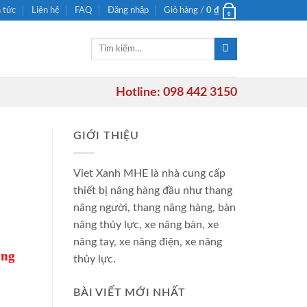
n tức
Liên hệ
FAQ
Đăng nhập
Giỏ hàng /
0
₫
0
Tìm
kiếm:
Hotline: 098 442 3150
GIỚI THIỆU
Viet Xanh MHE là nhà cung cấp
thiết bị nâng hàng đầu như thang
nâng người, thang nâng hàng, bàn
nâng thủy lực, xe nâng bàn, xe
nâng tay, xe nâng điện, xe nâng
ông
thủy lực.
BÀI VIẾT MỚI NHẤT