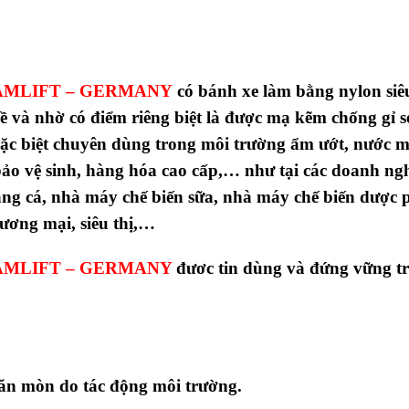
AMLIFT – GERMANY
có bánh xe làm bằng nylon siê
hề và nhờ có điểm riêng biệt là được mạ kẽm chống gỉ s
ặc biệt chuyên dùng trong môi trường ẩm ướt, nước 
bảo vệ sinh, hàng hóa cao cấp,… như tại các doanh ng
 cảng cá, nhà máy chế biến sữa, nhà máy chế biến dược
ương mại, siêu thị,…
AMLIFT – GERMANY
đươc tin dùng và đứng vững tr
ăn mòn do tác động môi trường.