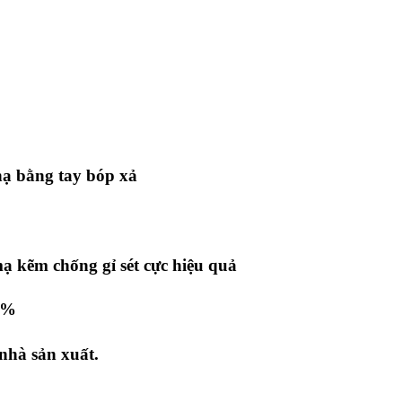
hạ bằng tay bóp xả
mạ kẽm chống gỉ sét cực hiệu quả
0%
nhà sản xuất.