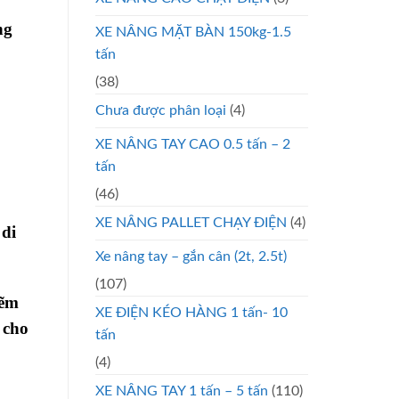
ng
XE NÂNG MẶT BÀN 150kg-1.5
tấn
(38)
Chưa được phân loại
(4)
XE NÂNG TAY CAO 0.5 tấn – 2
tấn
(46)
XE NÂNG PALLET CHẠY ĐIỆN
(4)
 di
Xe nâng tay – gắn cân (2t, 2.5t)
(107)
kẽm
XE ĐIỆN KÉO HÀNG 1 tấn- 10
 cho
tấn
(4)
XE NÂNG TAY 1 tấn – 5 tấn
(110)