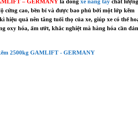
AMLIFT – GERMANY
là dòng
xe nâng tay
chất lượn
ó độ cứng cao, bền bỉ và được bao phủ bởi một lớp kẽm
ì hiệu quả nên tăng tuổi thọ của xe, giúp xe có thể ho
ờng oxy hóa, ẩm ướt, khắc nghiệt mà hàng hóa cần đả