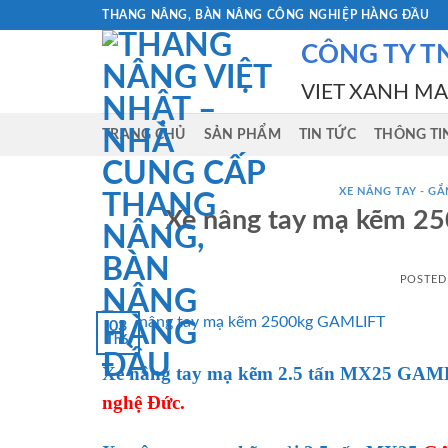
Skip
THANG NÂNG, BÀN NÂNG CÔNG NGHIỆP HÀNG ĐẦU
to
CÔNG TY T
content
VIET XANH M
TRANG CHỦ
SẢN PHẨM
TIN TỨC
THÔNG TI
XE NÂNG TAY - GẮN
Xe nâng tay mạ kẽm 
POSTED
03
Th6
Xe nâng tay mạ kẽm 2.5 tấn MX25 GA
nghệ Đức.