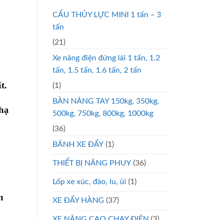
CẨU THỦY LỰC MINI 1 tấn – 3
tấn
(21)
Xe nâng điện đứng lái 1 tấn, 1.2
tấn, 1.5 tấn, 1.6 tấn, 2 tấn
t.
(1)
BÀN NÂNG TAY 150kg, 350kg,
 hạ
500kg, 750kg, 800kg, 1000kg
(36)
BÁNH XE ĐẨY
(1)
THIẾT BỊ NÂNG PHUY
(36)
Lốp xe xúc, đào, lu, ủi
(1)
n
XE ĐẨY HÀNG
(37)
XE NÂNG CAO CHẠY ĐIỆN
(3)