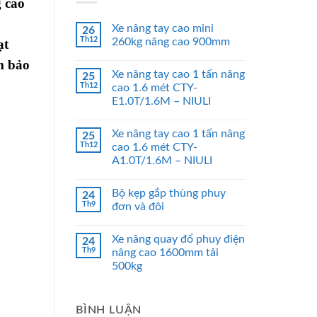
g cao
Xe nâng tay cao mini
26
Th12
260kg nâng cao 900mm
ạt
m bảo
Xe nâng tay cao 1 tấn nâng
25
Th12
cao 1.6 mét CTY-
E1.0T/1.6M – NIULI
Xe nâng tay cao 1 tấn nâng
25
Th12
cao 1.6 mét CTY-
A1.0T/1.6M – NIULI
Bộ kẹp gắp thùng phuy
24
Th9
đơn và đôi
Xe nâng quay đổ phuy điện
24
Th9
nâng cao 1600mm tải
500kg
BÌNH LUẬN