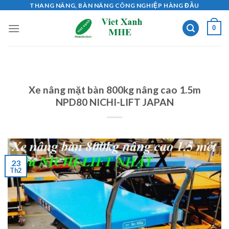
Skip
THANG NÂNG, BÀN NÂNG CÔNG NGHIỆP HÀNG ĐẦU
to
0
content
Xe nâng mặt bàn 800kg nâng cao 1.5m
NPD80 NICHI-LIFT JAPAN
23
Th2