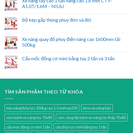
Xe nâng tay cao 1 tấn nâng cao 1.6 mét CTY-
A1.0T/1.6M – NIULI
Bộ kẹp gắp thùng phuy đơn và đôi
Xe nâng quay đổ phuy điện nâng cao 1600mm tải
500kg
Cẩu mốc động cơ mini bằng tay 2 tấn và 3 tấn
TÌM SẢN PHẨM THEO TỪ KHÓA
bàn nâng thủy lực 350kg cao 1.5 mét wp350
bơm xe nâng bàn
cùm bánh xe nâng tay 70x80
cùm càng lắp bánh xe nâng tay thấp 70x80
cẩu móc động cơ mini 1 tấn
cẩu thủy lực mini bằng tay 1 tấn