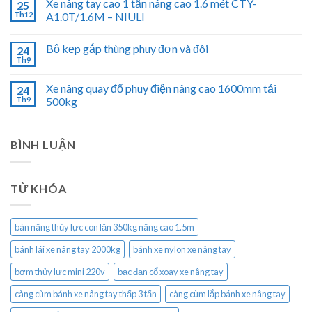
Xe nâng tay cao 1 tấn nâng cao 1.6 mét CTY-
25
Th12
A1.0T/1.6M – NIULI
Bộ kẹp gắp thùng phuy đơn và đôi
24
Th9
Xe nâng quay đổ phuy điện nâng cao 1600mm tải
24
Th9
500kg
BÌNH LUẬN
TỪ KHÓA
bàn nâng thủy lực con lăn 350kg nâng cao 1.5m
bánh lái xe nâng tay 2000kg
bánh xe nylon xe nâng tay
bơm thủy lực mini 220v
bạc đạn cổ xoay xe nâng tay
càng cùm bánh xe nâng tay thấp 3 tấn
càng cùm lắp bánh xe nâng tay