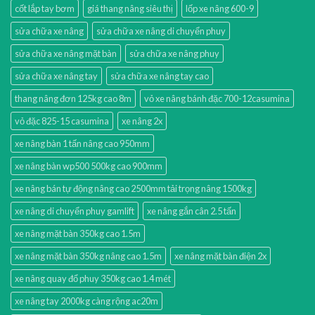
cốt lắp tay bơm
giá thang nâng siêu thị
lốp xe nâng 600-9
sửa chữa xe nâng
sửa chữa xe nâng di chuyển phuy
sửa chữa xe nâng mặt bàn
sửa chữa xe nâng phuy
sửa chữa xe nâng tay
sửa chữa xe nâng tay cao
thang nâng đơn 125kg cao 8m
vỏ xe nâng bánh đặc 700-12casumina
vỏ đặc 825-15 casumina
xe nâng 2x
xe nâng bàn 1 tấn nâng cao 950mm
xe nâng bàn wp500 500kg cao 900mm
xe nâng bán tự động nâng cao 2500mm tải trọng nâng 1500kg
xe nâng di chuyển phuy gamlift
xe nâng gắn cân 2.5 tấn
xe nâng mặt bàn 350kg cao 1.5m
xe nâng mặt bàn 350kg nâng cao 1.5m
xe nâng mặt bàn điện 2x
xe nâng quay đổ phuy 350kg cao 1.4 mét
xe nâng tay 2000kg càng rộng ac20m