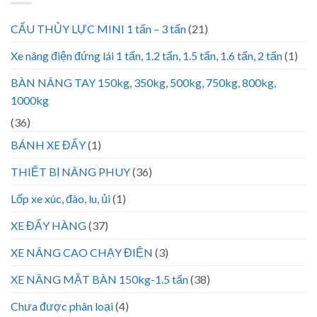
CẨU THỦY LỰC MINI 1 tấn – 3 tấn
(21)
Xe nâng điện đứng lái 1 tấn, 1.2 tấn, 1.5 tấn, 1.6 tấn, 2 tấn
(1)
BÀN NÂNG TAY 150kg, 350kg, 500kg, 750kg, 800kg,
1000kg
(36)
BÁNH XE ĐẨY
(1)
THIẾT BỊ NÂNG PHUY
(36)
Lốp xe xúc, đào, lu, ủi
(1)
XE ĐẨY HÀNG
(37)
XE NÂNG CAO CHẠY ĐIỆN
(3)
XE NÂNG MẶT BÀN 150kg-1.5 tấn
(38)
Chưa được phân loại
(4)