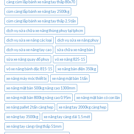
càng cùm lắp bánh xe nâng tay thấp 80x70
cùm càng lắp bánh xe nâng tay 2500kg
cùm càng lắp bánh xe nâng tay thấp 2.5 tấn
dịch vụ sửa chữa xe nâng thùng phuy tại tphcm
dịch vụ sửa xe nâng các loại
dịch vụ sửa xe nâng phuy
dịch vụ sửa xe nâng tay cao
sửa chữa xe nâng bàn
sửa xe nâng quay đổ phuy
vỏ xe nâng 825-15
vỏ xe nâng bánh đặc 815-15
xe nâng bàn điện 350kg
xe nâng máy móc thiết bị
xe nâng mặt bàn 1 tấn
xe nâng mặt bàn 500kg nâng cao 1300mm
xe nâng mặt bàn 800kg nâng cao 0.95m
xe nâng mặt bàn có con lăn
xe nâng pallet 2 tấn càng hẹp
xe nâng tay 2000kg càng hẹp
xe nâng tay 3500kg
xe nâng tay càng dài 1.5 mét
xe nâng tay càng rộng thấp 51mm