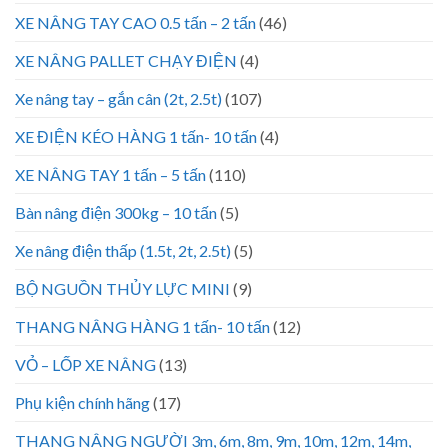
XE NÂNG TAY CAO 0.5 tấn – 2 tấn
(46)
XE NÂNG PALLET CHẠY ĐIỆN
(4)
Xe nâng tay – gắn cân (2t, 2.5t)
(107)
XE ĐIỆN KÉO HÀNG 1 tấn- 10 tấn
(4)
XE NÂNG TAY 1 tấn – 5 tấn
(110)
Bàn nâng điện 300kg – 10 tấn
(5)
Xe nâng điện thấp (1.5t, 2t, 2.5t)
(5)
BỘ NGUỒN THỦY LỰC MINI
(9)
THANG NÂNG HÀNG 1 tấn- 10 tấn
(12)
VỎ – LỐP XE NÂNG
(13)
Phụ kiện chính hãng
(17)
THANG NÂNG NGƯỜI 3m, 6m, 8m, 9m, 10m, 12m, 14m,