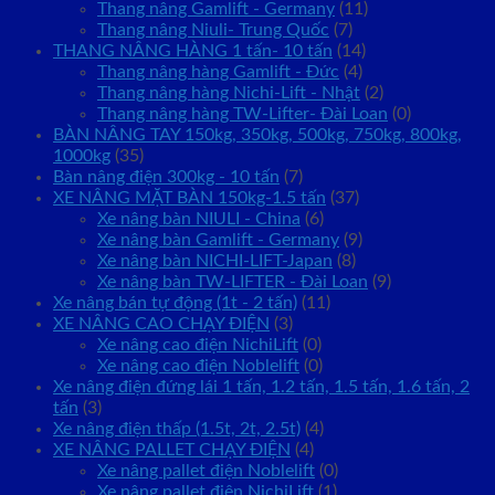
Thang nâng Gamlift - Germany
(11)
Thang nâng Niuli- Trung Quốc
(7)
THANG NÂNG HÀNG 1 tấn- 10 tấn
(14)
Thang nâng hàng Gamlift - Đức
(4)
Thang nâng hàng Nichi-Lift - Nhật
(2)
Thang nâng hàng TW-Lifter- Đài Loan
(0)
BÀN NÂNG TAY 150kg, 350kg, 500kg, 750kg, 800kg,
1000kg
(35)
Bàn nâng điện 300kg - 10 tấn
(7)
XE NÂNG MẶT BÀN 150kg-1.5 tấn
(37)
Xe nâng bàn NIULI - China
(6)
Xe nâng bàn Gamlift - Germany
(9)
Xe nâng bàn NICHI-LIFT-Japan
(8)
Xe nâng bàn TW-LIFTER - Đài Loan
(9)
Xe nâng bán tự động (1t - 2 tấn)
(11)
XE NÂNG CAO CHẠY ĐIỆN
(3)
Xe nâng cao điện NichiLift
(0)
Xe nâng cao điện Noblelift
(0)
Xe nâng điện đứng lái 1 tấn, 1.2 tấn, 1.5 tấn, 1.6 tấn, 2
tấn
(3)
Xe nâng điện thấp (1.5t, 2t, 2.5t)
(4)
XE NÂNG PALLET CHẠY ĐIỆN
(4)
Xe nâng pallet điện Noblelift
(0)
Xe nâng pallet điện NichiLift
(1)