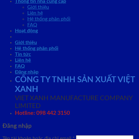
Thông tin nhà cung cấp
Giới thiệu
Liên hệ
Hệ thống phân phối
FAQ
Hoạt động
Giới thiệu
Hệ thống phân phối
Tin tức
Liên hệ
FAQ
Đăng nhập
CÔNG TY TNHH SẢN XUẤT VIỆT
XANH
VIET XANH MANUFACTURE COMPANY
LIMITED
Hotline: 098 442 3150
Đăng nhập
Tên tài khoản hoặc địa chỉ email
*