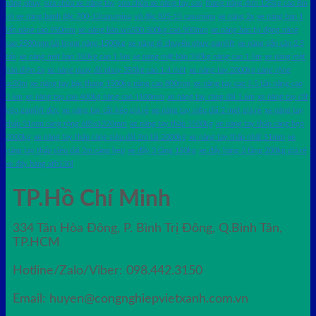
nâng phuy
sửa chữa xe nâng tay
sửa chữa xe nâng tay cao
thang nâng đơn 125kg cao 8m
vỏ xe nâng bánh đặc 700-12casumina
vỏ đặc 825-15 casumina
xe nâng 2x
xe nâng bàn 1
tấn nâng cao 950mm
xe nâng bàn wp500 500kg cao 900mm
xe nâng bán tự động nâng
cao 2500mm tải trọng nâng 1500kg
xe nâng di chuyển phuy gamlift
xe nâng gắn cân 2.5
tấn
xe nâng mặt bàn 350kg cao 1.5m
xe nâng mặt bàn 350kg nâng cao 1.5m
xe nâng mặt
bàn điện 2x
xe nâng quay đổ phuy 350kg cao 1.4 mét
xe nâng tay 2000kg càng rộng
ac20m
xe nâng tay bậc thang 1500kg nâng cao 800mm
xe nâng tay cao 1.5 tấn nâng cao
1.6m
xe nâng tay cao 400kg nâng cao 1100mm
xe nâng tay càng dài 1.6m
xe nâng tay cắt
kéo gamlift đức
xe nâng tay cắt kéo giá rẻ
xe nâng tay siêu dài 2 mét giá rẻ
xe nâng tay
thấp 51mm càng rộng 685x1220mm
xe nâng tay thấp 1500kg
xe nâng tay thấp càng hẹp
2000kg
xe nâng tay thấp càng siêu dài 2m tải 2000kg
xe nâng tay thấp nhất 51mm
xe
nâng tay thấp siêu dài 2m càng hẹp
xe đẩy 3 tầng 150kg
xe đẩy hàng 2 tầng 200kg giá rẻ
xe đẩy hàng xth130l
TP.Hồ Chí Minh
334 Tân Hòa Đông, P. Bình Trị Đông, Q.Bình Tân,
TP.HCM
Hotline/Zalo/Viber: 098.442.3150
Email: huyen@congnghiepvietxanh.com.vn