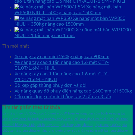
cao 1 tấn nâng cao 1.6 mét CTY-A1.0T/1.6M - NIULI
Xe nâng mặt bàn
WP500 NIULI - 500kg nâng cao 1500mm
Xe nâng mặt bàn WP350
NIULI - 350kg nâng cao 1500mm
Xe nâng mặt bàn WP1000
NIULI - 1 tấn nâng cao 1 mét
Tin mới nhất
Xe nâng tay cao mini 260kg nâng cao 900mm
Xe nâng tay cao 1 tấn nâng cao 1.6 mét CTY-
E1.0T/1.6M – NIULI
Xe nâng tay cao 1 tấn nâng cao 1.6 mét CTY-
A1.0T/1.6M – NIULI
Bộ kẹp gắp thùng phuy đơn và đôi
Xe nâng quay đổ phuy điện nâng cao 1600mm tải 500kg
Cẩu mốc động cơ mini bằng tay 2 tấn và 3 tấn
Tìm sản phẩm theo từ khóa
bàn nâng thủy lực 350kg cao 1.5 mét wp350
bơm xe nâng bàn
cùm bánh xe nâng tay
70x80
cùm càng lắp bánh xe nâng tay thấp 70x80
cẩu móc động cơ mini 1 tấn
cẩu thủy
lực mini bằng tay 1 tấn
cốt lắp tay bơm
giá thang nâng siêu thị
lốp xe nâng 600-9
sửa
chữa xe nâng
sửa chữa xe nâng di chuyển phuy
sửa chữa xe nâng mặt bàn
sửa chữa xe