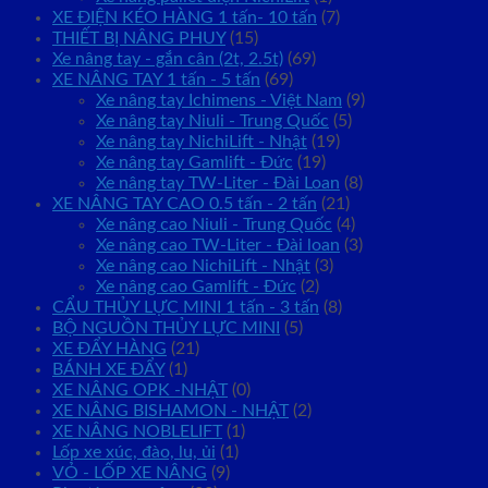
XE ĐIỆN KÉO HÀNG 1 tấn- 10 tấn
(7)
THIẾT BỊ NÂNG PHUY
(15)
Xe nâng tay - gắn cân (2t, 2.5t)
(69)
XE NÂNG TAY 1 tấn - 5 tấn
(69)
Xe nâng tay Ichimens - Việt Nam
(9)
Xe nâng tay Niuli - Trung Quốc
(5)
Xe nâng tay NichiLift - Nhật
(19)
Xe nâng tay Gamlift - Đức
(19)
Xe nâng tay TW-Liter - Đài Loan
(8)
XE NÂNG TAY CAO 0.5 tấn - 2 tấn
(21)
Xe nâng cao Niuli - Trung Quốc
(4)
Xe nâng cao TW-Liter - Đài loan
(3)
Xe nâng cao NichiLift - Nhật
(3)
Xe nâng cao Gamlift - Đức
(2)
CẨU THỦY LỰC MINI 1 tấn - 3 tấn
(8)
BỘ NGUỒN THỦY LỰC MINI
(5)
XE ĐẨY HÀNG
(21)
BÁNH XE ĐẨY
(1)
XE NÂNG OPK -NHẬT
(0)
XE NÂNG BISHAMON - NHẬT
(2)
XE NÂNG NOBLELIFT
(1)
Lốp xe xúc, đào, lu, ủi
(1)
VỎ - LỐP XE NÂNG
(9)