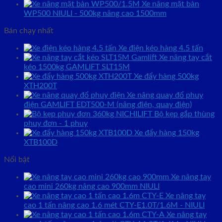
Xe nâng mặt bàn
WP500 NIULI - 500kg nâng cao 1500mm
Bán chạy nhất
Xe điện kéo hàng 4.5 tấn
Xe nâng tay cắt
kéo 1500kg GAMLIFT SLT15M
Xe đẩy hàng 500kg
XTH200T
Xe nâng quay đổ phuy
điện GAMLIFT EDT500-M (nâng điện, quay điện)
Bộ kẹp gắp thùng
phuy đơn - 1 phuy
Xe đẩy hàng 150kg
XTB100D
Nổi bật
Xe nâng tay
cao mini 260kg nâng cao 900mm NIULI
Xe nâng tay
cao 1 tấn nâng cao 1.6 mét CTY-E1.0T/1.6M - NIULI
Xe nâng tay