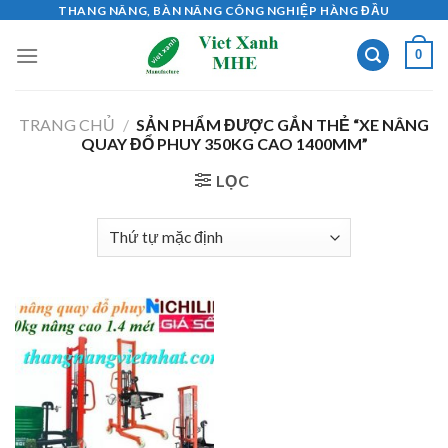
Skip
THANG NÂNG, BÀN NÂNG CÔNG NGHIỆP HÀNG ĐẦU
to
0
content
TRANG CHỦ
/
SẢN PHẨM ĐƯỢC GẮN THẺ “XE NÂNG
QUAY ĐỔ PHUY 350KG CAO 1400MM”
LỌC