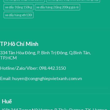
xe đẩy 3 tầng 150kg
xe đẩy hàng 2 tầng 200kg giá rẻ
xe đẩy hàng xth130l
TP.Hồ Chí Minh
334 Tân Hòa Đông, P. Bình Trị Đông, Q.Bình Tân,
TP.HCM
Hotline/Zalo/Viber: 098.442.3150
Email: huyen@congnghiepvietxanh.com.vn
Huế
Kiệt 344 Trưng Nữ Vương, P. Thủy Dương, TX. Hương