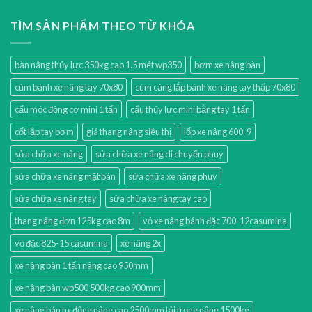
TÌM SẢN PHẨM THEO TỪ KHÓA
bàn nâng thủy lực 350kg cao 1.5 mét wp350
bơm xe nâng bàn
cùm bánh xe nâng tay 70x80
cùm càng lắp bánh xe nâng tay thấp 70x80
cẩu móc động cơ mini 1 tấn
cẩu thủy lực mini bằng tay 1 tấn
cốt lắp tay bơm
giá thang nâng siêu thị
lốp xe nâng 600-9
sửa chữa xe nâng
sửa chữa xe nâng di chuyển phuy
sửa chữa xe nâng mặt bàn
sửa chữa xe nâng phuy
sửa chữa xe nâng tay
sửa chữa xe nâng tay cao
thang nâng đơn 125kg cao 8m
vỏ xe nâng bánh đặc 700-12casumina
vỏ đặc 825-15 casumina
xe nâng 2x
xe nâng bàn 1 tấn nâng cao 950mm
xe nâng bàn wp500 500kg cao 900mm
xe nâng bán tự động nâng cao 2500mm tải trọng nâng 1500kg