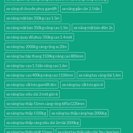
xe nâng di chuyển phuy gamlift
xe nâng gắn cân 2.5 tấn
xe nâng mặt bàn 350kg cao 1.5m
xe nâng mặt bàn 350kg nâng cao 1.5m
xe nâng mặt bàn điện 2x
xe nâng quay đổ phuy 350kg cao 1.4 mét
xe nâng tay 2000kg càng rộng ac20m
xe nâng tay bậc thang 1500kg nâng cao 800mm
xe nâng tay cao 1.5 tấn nâng cao 1.6m
xe nâng tay cao 400kg nâng cao 1100mm
xe nâng tay càng dài 1.6m
xe nâng tay cắt kéo gamlift đức
xe nâng tay cắt kéo giá rẻ
xe nâng tay siêu dài 2 mét giá rẻ
xe nâng tay thấp 51mm càng rộng 685x1220mm
xe nâng tay thấp 1500kg
xe nâng tay thấp càng hẹp 2000kg
xe nâng tay thấp càng siêu dài 2m tải 2000kg
xe nâng tay thấp nhất 51mm
xe nâng tay thấp siêu dài 2m càng hẹp